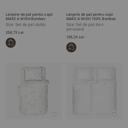
Lenjerie de pat pentru copii
Lenjerie de pat pentru copii
MAKE A WISH Bumbac
MAKE A WISH 100% Bumbac
Ranforce 100% 4 piese
Ranforce 3 piese
Size: Set de pat dublu
Size: Set de pat de o
persoană
258,73 Lei
185,26 Lei