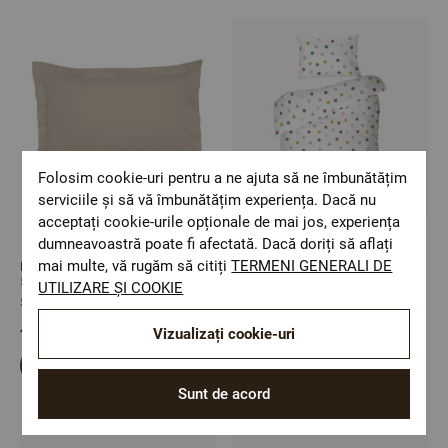
Folosim cookie-uri pentru a ne ajuta să ne îmbunătățim
serviciile și să vă îmbunătățim experiența. Dacă nu
acceptați cookie-urile opționale de mai jos, experiența
dumneavoastră poate fi afectată. Dacă doriți să aflați
mai multe, vă rugăm să citiți
TERMENI GENERALI DE
Fata de perna SATEEN TAUPE
Lenjerie de pat pentru copii JOY
50/70 cm 100% bumbac satinat
fara cearsaf de pat 100%
UTILIZARE ȘI COOKIE
bumbac ranforce 2 piese
Size: 50/70
Size: Cearsaf de pilota de o
persoana cu fata de perna
49,62 Lei
Vizualizați cookie-uri
138,75 Lei
Sunt de acord