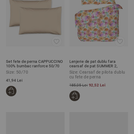
Set fete de perna CAPPUCCINO
Lenjerie de pat dublu fara
100% bumbac ranforce 50/70
cearsaf de pat SUMMER 2,
cm
100% bumbac ranforce, 3 piese
Size: 50/70
Size: Cearsaf de pilota dublu
cu fete de perna
41,94 Lei
185,05 Lei
92,52 Lei