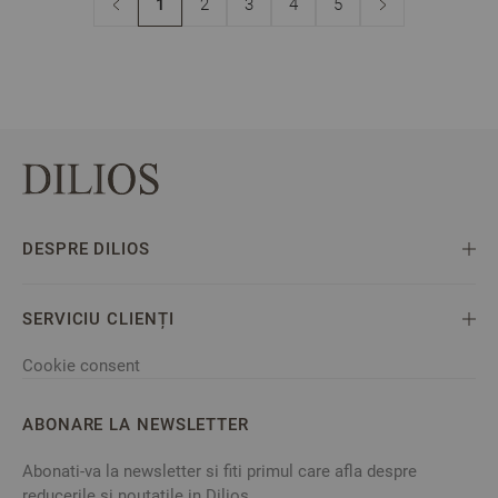
1
2
3
4
5
You're currently reading page
Page
Page
Page
Page
DESPRE DILIOS
SERVICIU CLIENȚI
Cookie consent
ABONARE LA NEWSLETTER
Abonati-va la newsletter si fiti primul care afla despre
reducerile si noutatile in Dilios