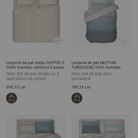
Lenjerie de pat dublu COFFEE 2
Lenjeria de pat NEPTUN
100% bumbac ranforce 5 piese
TURQUOISE 100% bumbac
ranforce 3 piese
Size: Set de pat dublu cu 2
Size: Set de pat de o
cearșafuri de pilotă
persoană
336,13 Lei
185,26 Lei