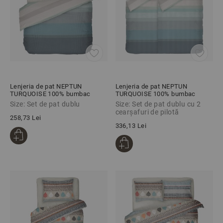
Lenjeria de pat NEPTUN
Lenjeria de pat NEPTUN
TURQUOISE 100% bumbac
TURQUOISE 100% bumbac
ranforce 4 piese
ranforce 5 piese
Size: Set de pat dublu
Size: Set de pat dublu cu 2
cearșafuri de pilotă
258,73 Lei
336,13 Lei