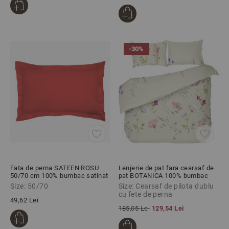
-30%
Fata de perna SATEEN ROSU
Lenjerie de pat fara cearsaf de
50/70 cm 100% bumbac satinat
pat BOTANICA 100% bumbac
ranforce 3 piese
Size: 50/70
Size: Cearsaf de pilota dublu
cu fete de perna
49,62 Lei
185,05 Lei
129,54 Lei