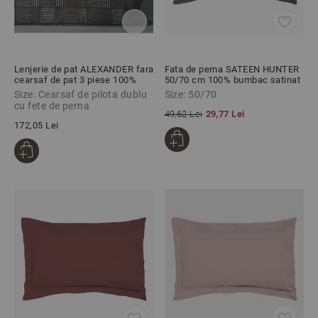
Lenjerie de pat ALEXANDER fara
Fata de perna SATEEN HUNTER
cearsaf de pat 3 piese 100%
50/70 cm 100% bumbac satinat
viscoza, Colectia Camelot
Size: Cearsaf de pilota dublu
Size: 50/70
cu fete de perna
49,62 Lei
29,77 Lei
172,05 Lei