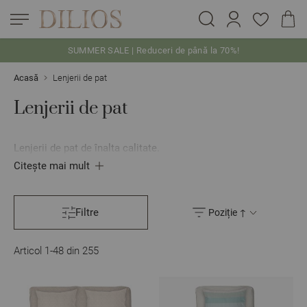
SUMMER SALE | Reduceri de până la 70%!
Skip to Content
Acasă
Lenjerii de pat
Lenjerii de pat
Lenjerii de pat de înalta calitate.
Citește mai mult
Filtre
Articol
1
-
48
din
255