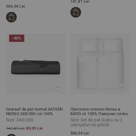
141,81 Lei
506,54 Lei
-40%
Cearsaf de pat normal SATEEN
Луксозно спално бельо в
NERGU 240/260 cm 100%
БЯЛО от 100% Памучен сатен,
bumbac satinat
5 части
Size: 240/260
Size: Set de pat dublu cu 2
cearșafuri de pilotă
141,81 Lei
85,09 Lei
506,54 Lei