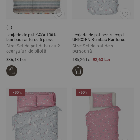
(1)
Lenjerie de pat KAYA 100%
Lenjerie de pat pentru copii
bumbac ranforce 5 piese
UNICORN Bumbac Ranforce
100% 3 piese
Size: Set de pat dublu cu 2
Size: Set de pat de o
cearșafuri de pilotă
persoană
336,13 Lei
185,26 Lei
92,63 Lei
-50%
-50%