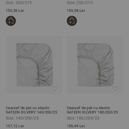
ranforce
ranforce
Size: 200/215
Size: 200/215
153,38 Lei
153,38 Lei
Cearsaf de pat cu elastic
Cearsaf de pat cu elastic
SATEEN SILVERY 140/200/25
SATEEN SILVERY 180/200/25
cm 100% bumbac satinat
cm 100% bumbac satinat
Size: 140/200/25
Size: 180/200/25
137,12 Lei
159,49 Lei