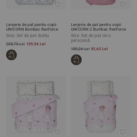
Lenjerie de pat pentru copii
Lenjerie de pat pentru copii
UNICORN Bumbac Ranforce
UNICORN 2 Bumbac Ranforce
100% 4 piese
100% 3 piese
Size: Set de pat dublu
Size: Set de pat de o
persoană
258,73 Lei
129,36 Lei
185,26 Lei
92,63 Lei