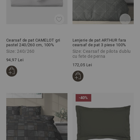
Cearsaf de pat CAMELOT gri
Lenjerie de pat ARTHUR fara
pastel 240/260 cm, 100%
cearsaf de pat 3 piese 100%
Viscoza
viscoza, Colectia Camelot
Size: 240/260
Size: Cearsaf de pilota dublu
cu fete de perna
94,97 Lei
172,05 Lei
-40%