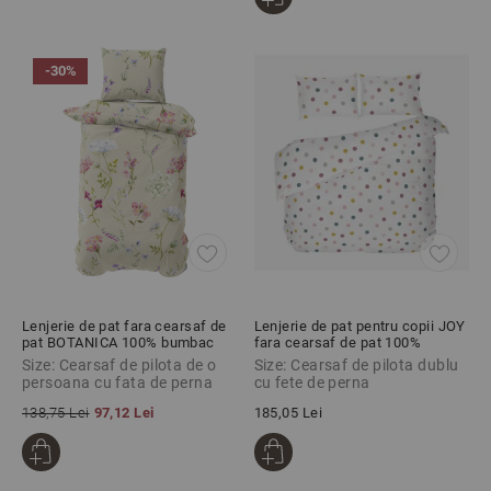
-30%
Lenjerie de pat fara cearsaf de
Lenjerie de pat pentru copii JOY
pat BOTANICA 100% bumbac
fara cearsaf de pat 100%
ranforce 2 piese
bumbac ranforce 3 piese
Size: Cearsaf de pilota de o
Size: Cearsaf de pilota dublu
persoana cu fata de perna
cu fete de perna
138,75 Lei
97,12 Lei
185,05 Lei