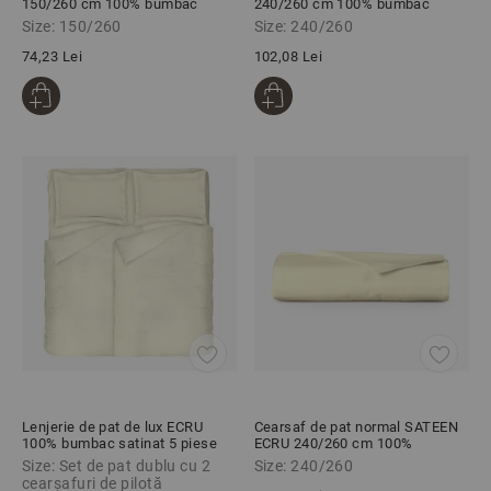
150/260 cm 100% bumbac
240/260 cm 100% bumbac
ranforce
ranforce
Size: 150/260
Size: 240/260
74,23 Lei
102,08 Lei
Lenjerie de pat de lux ECRU
Cearsaf de pat normal SATEEN
100% bumbac satinat 5 piese
ECRU 240/260 cm 100%
bumbac satinat
Size: Set de pat dublu cu 2
Size: 240/260
cearșafuri de pilotă