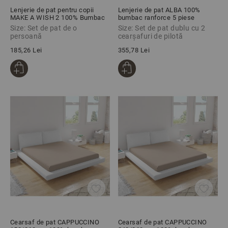
Lenjerie de pat pentru copii
Lenjerie de pat ALBA 100%
MAKE A WISH 2 100% Bumbac
bumbac ranforce 5 piese
Ranforce 3 piese
Size: Set de pat de o
Size: Set de pat dublu cu 2
persoană
cearșafuri de pilotă
185,26 Lei
355,78 Lei
Cearsaf de pat CAPPUCCINO
Cearsaf de pat CAPPUCCINO