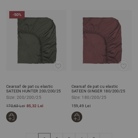
-50%
Cearsaf de pat cu elastic
Cearsaf de pat cu elastic
SATEEN HUNTER 200/200/25
SATEEN GINGER 180/200/25
cm 100% bumbac satinat
cm 100% bumbac satinat
Size: 200/200/25
Size: 180/200/25
170,63 Lei
85,32 Lei
159,49 Lei