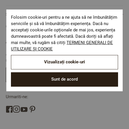
SERVICIU CLIENȚI
Folosim cookie-uri pentru a ne ajuta să ne îmbunătățim
serviciile și să vă îmbunătățim experiența. Dacă nu
Cookie consent
acceptați cookie-urile opționale de mai jos, experiența
dumneavoastră poate fi afectată. Dacă doriți să aflați
ABONARE LA NEWSLETTER
mai multe, vă rugăm să citiți
TERMENI GENERALI DE
UTILIZARE ȘI COOKIE
Abonati-va la newsletter si fiti primul care afla despre
reducerile si noutatile in Dilios
Vizualizați cookie-uri
Abonati-va
Sunt de acord
Urmariti-ne: