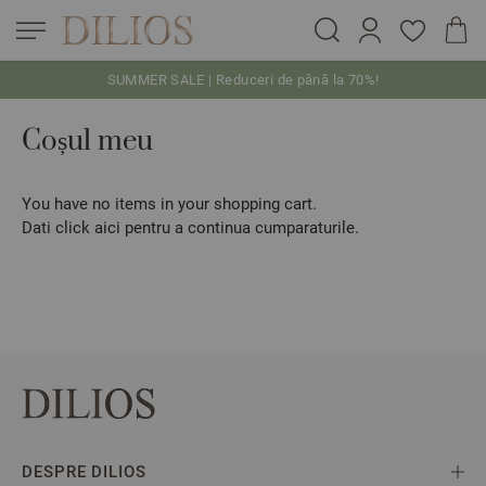
SUMMER SALE | Reduceri de până la 70%!
Skip to Content
Coșul meu
You have no items in your shopping cart.
Dati click
aici
pentru a continua cumparaturile.
DESPRE DILIOS