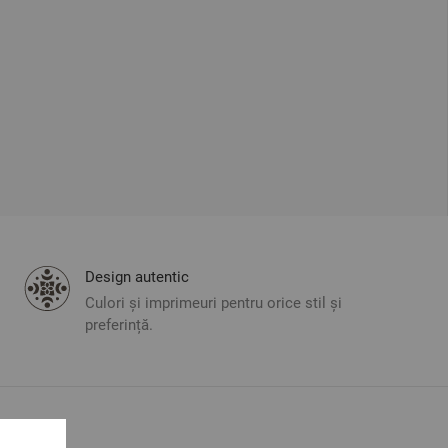
Design autentic
Culori și imprimeuri pentru orice stil și
preferință.