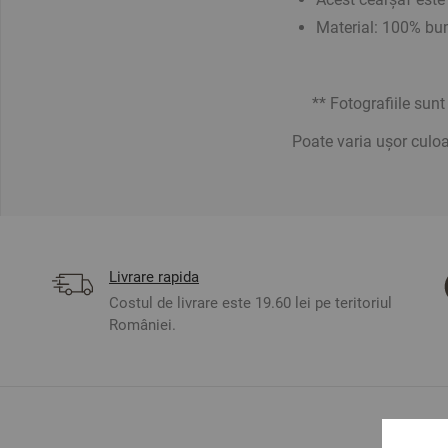
Material: 100% bu
** Fotografiile sunt 
Poate varia ușor culoa
Livrare rapida
Costul de livrare este 19.60 lei pe teritoriul
României.