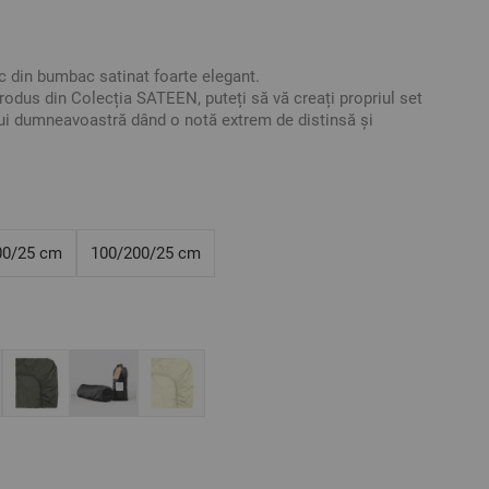
c din bumbac satinat foarte elegant.
odus din Colecția SATEEN, puteți să vă creați propriul set
ui dumneavoastră dând o notă extrem de distinsă și
rata foarte mică de micșorare la spălat.
ivit pentru saltele cu înălțimea de maxim 25 cm
00/25 cm
100/200/25 cm
satinat
ative.
au tonalitatea.