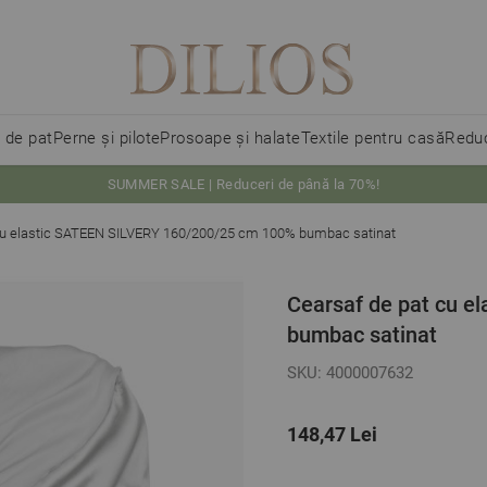
i de pat
Perne și pilote
Prosoape și halate
Textile pentru casă
Reduc
SUMMER SALE | Reduceri de până la 70%!
cu elastic SATEEN SILVERY 160/200/25 cm 100% bumbac satinat
Cearsaf de pat cu 
bumbac satinat
SKU: 4000007632
148,47 Lei