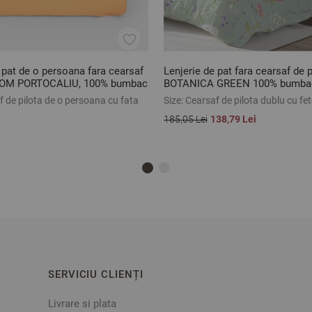
 pat de o persoana fara cearsaf
Lenjerie de pat fara cearsaf de 
GOM PORTOCALIU, 100% bumbac
BOTANICA GREEN 100% bumbac
 piese
3 piese
 de pilota de o persoana cu fata
Size:
Cearsaf de pilota dublu cu fe
185,05 Lei
138,79 Lei
SERVICIU CLIENȚI
Livrare si plata