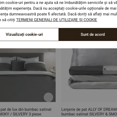
im cookie-uri pentru a ne ajuta să ne îmbunătățim serviciile și să v
Optiuni de a combina
ătățim experiența. Dacă nu acceptați cookie-urile opționale de mai 
iența dumneavoastră poate fi afectată. Dacă doriți să aflați mai mul
 să citiți
TERMENI GENERALI DE UTILIZARE ȘI COOKIE
Vizualizați cookie-uri
Sunt de acord
 pat de lux din bumbac satinat
Lenjerie de pat ALLY OF DREAM
OKY / SILVERY 3 piese
bumbac satinat SILVERY & SMO