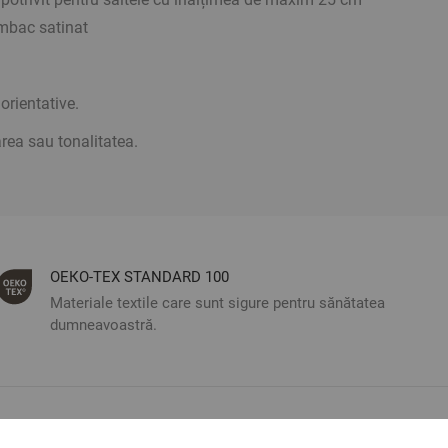
mbac satinat
orientative.
rea sau tonalitatea.
ОЕКО-ТЕX STANDARD 100
Materiale textile care sunt sigure pentru sănătatea
dumneavoastră.