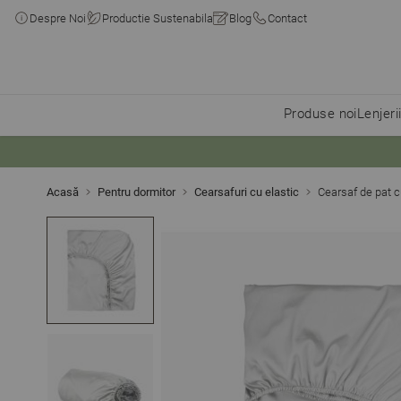
Despre Noi
Productie Sustenabila
Blog
Contact
Produse noi
Lenjeri
Skip to Content
Acasă
Pentru dormitor
Cearsafuri cu elastic
Cearsaf de pat 