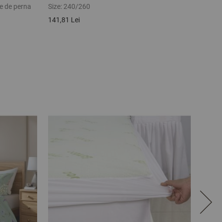
te de perna
Size:
240/260
Size:
5
141,81 Lei
49,62 