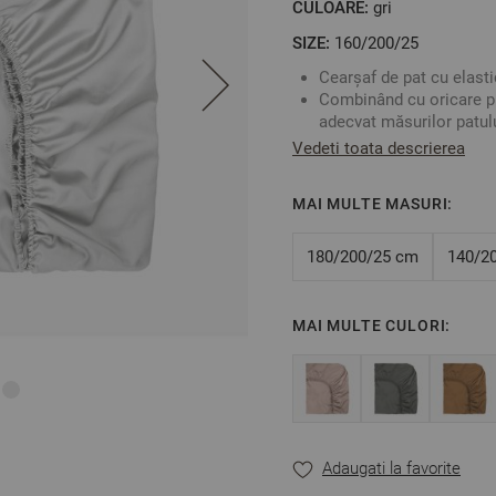
CULOARE:
gri
SIZE:
160/200/25
Cearșaf de pat cu elasti
Combinând cu oricare pr
adecvat măsurilor patul
elegantă dormitorului.
Vedeti toata descrierea
Bumbacul satinat are o 
Fabricat în Bulgaria
MAI MULTE MASURI:
Culoare:
Gri Deschis
Mărime: 160/200/25 cm
Acest cearșaf este potr
180/200/25 cm
140/2
Material: 100% bumbac 
MAI MULTE CULORI:
** Fotografiile sunt orient
Poate varia ușor culoarea s
Adaugati la favorite