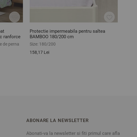
pat
Protectie impermeabila pentru saltea
Lenje
 ranforce
BAMBOO 180/200 cm
bumba
piese
te de perna
Size:
180/200
Size:
C
de per
158,17 Lei
239,96
ABONARE LA NEWSLETTER
Abonati-va la newsletter si fiti primul care afla