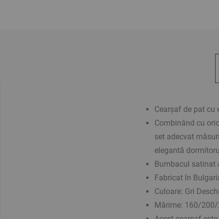
Cearșaf de pat cu 
Combinând cu orica
set adecvat măsuri
elegantă dormitoru
Bumbacul satinat a
Fabricat în Bulgari
Culoare:
Gri Desch
Mărime: 160/200
Acest cearșaf este