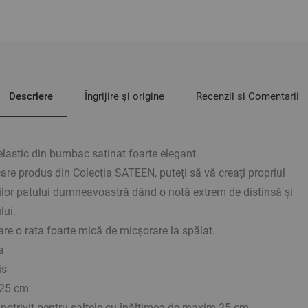
Descriere
Îngrijire și origine
Recenzii si Comentarii
elastic din bumbac satinat foarte elegant.
re produs din Colecția SATEEN, puteți să vă creați propriul
lor patului dumneavoastră dând o notă extrem de distinsă și
lui.
re o rata foarte mică de micșorare la spălat.
a
is
/25 cm
 potrivit pentru saltele cu înălțimea de maxim 25 cm