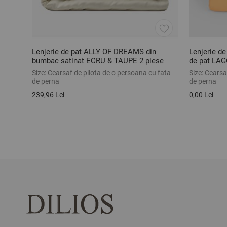
Lenjerie de pat ALLY OF DREAMS din
Lenjerie de
bumbac satinat ECRU & TAUPE 2 piese
de pat LA
ranforce, 2
Size:
Cearsaf de pilota de o persoana cu fata
Size:
Cearsaf
de perna
de perna
239,96 Lei
0,00 Lei