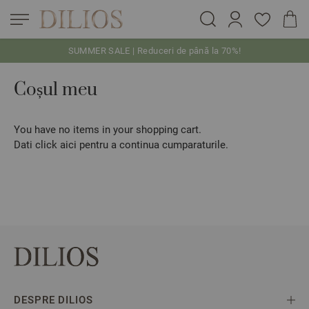
SUMMER SALE | Reduceri de până la 70%!
Skip to Content
Coșul meu
You have no items in your shopping cart.
Dati click
aici
pentru a continua cumparaturile.
DESPRE DILIOS