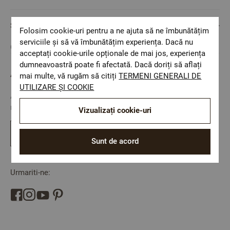
SERVICIU CLIENȚI
Folosim cookie-uri pentru a ne ajuta să ne îmbunătățim
serviciile și să vă îmbunătățim experiența. Dacă nu
Cookie consent
acceptați cookie-urile opționale de mai jos, experiența
dumneavoastră poate fi afectată. Dacă doriți să aflați
ABONARE LA NEWSLETTER
mai multe, vă rugăm să citiți
TERMENI GENERALI DE
UTILIZARE ȘI COOKIE
Abonati-va la newsletter si fiti primul care afla despre
reducerile si noutatile in Dilios
Vizualizați cookie-uri
Abonati-va
Sunt de acord
Urmariti-ne: