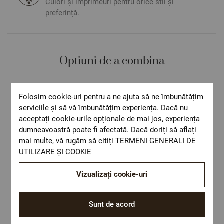
Culori și imprimeuri pentru orice stil și
preferință.
Optiuni de a combina
Folosim cookie-uri pentru a ne ajuta să ne îmbunătățim
serviciile și să vă îmbunătățim experiența. Dacă nu
acceptați cookie-urile opționale de mai jos, experiența
dumneavoastră poate fi afectată. Dacă doriți să aflați
mai multe, vă rugăm să citiți
TERMENI GENERALI DE
UTILIZARE ȘI COOKIE
Vizualizați cookie-uri
Sunt de acord