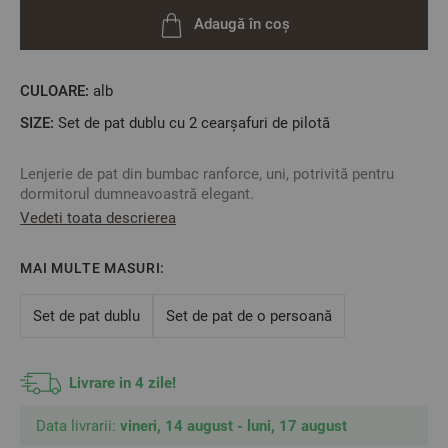
Adaugă în coș
CULOARE:
alb
SIZE:
Set de pat dublu cu 2 cearșafuri de pilotă
Lenjerie de pat din bumbac ranforce, uni, potrivită pentru
dormitorul dumneavoastră elegant.
Vedeti toata descrierea
Cearșaful pentru pilotă se închide cu capse.
Fețele de pernă se închid pe latura scurtă.
Este o lenjerie foarte moale datorită calității bumbacului
MAI MULTE MASURI:
ranforce. Nu se va micșora cu mai mult de 4% dacă este
întreținută corespunzător.
Set de pat dublu
Set de pat de o persoană
Spălați și călcați numai la temperatura recomandată
indicată pe etichetă pentru a asigura o durată lungă de
viață a lenjeriei dumneavoastră de pat.
Livrare in 4 zile!
Fabricat în Bulgaria
Material: 100% Bumbac Ranforce
Data livrarii:
vineri, 14 august - luni, 17 august