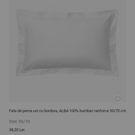
Fata de perna uni cu bordura, ALBA 100% bumbac ranforce 50/70 cm
L
b
Size:
50/70
S
38,20 Lei
2