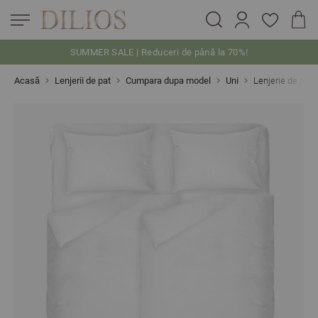
SUMMER SALE | Reduceri de până la 70%!
Skip to Content
Acasă
Lenjerii de pat
Cumpara dupa model
Uni
Lenjerie de pat