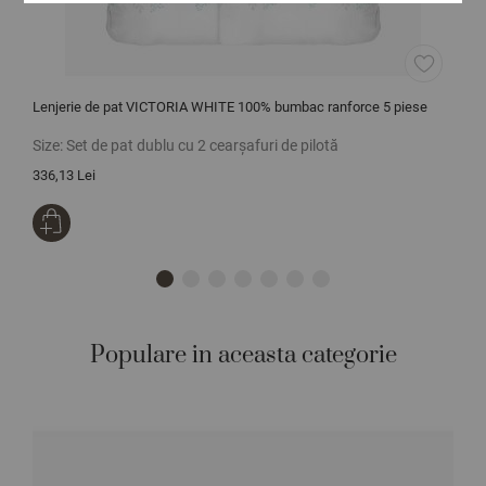
Lenjerie de pat VICTORIA WHITE 100% bumbac ranforce 5 piese
P
Size:
Set de pat dublu cu 2 cearșafuri de pilotă
S
336,13 Lei
1
Populare in aceasta categorie