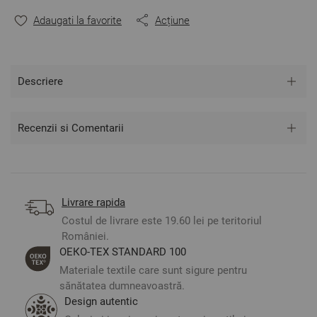
Mărime:
Adaugati la favorite
Acțiune
Cearșaf de pat - 220/240 cm - 1 bucată
Cearșaf de pilotă - 150/215 cm - 2 bucăți
Fețe de pernă - 50/70 cm - 2 bucăți
Descriere
** Fotografiile sunt orientative. Poate varia ușor culoarea
sau tonalitatea.
Recenzii si Comentarii
Livrare rapida
Costul de livrare este 19.60 lei pe teritoriul
României.
ОЕКО-ТЕX STANDARD 100
Materiale textile care sunt sigure pentru
sănătatea dumneavoastră.
Design autentic