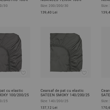
force 200/200/30
bumbac ranforce 200/200/30
bumb
00/30
Size: 200/200/30
Size:
cm
cm
139,40 Lei
139,4
pat cu elastic
Cearsaf de pat cu elastic
Cears
OKY 100/200/25
SATEEN SMOKY 140/200/25
SATE
mbac satinat
cm 100% bumbac satinat
cm 1
00/25
Size: 140/200/25
Size:
137,12 Lei
170,6