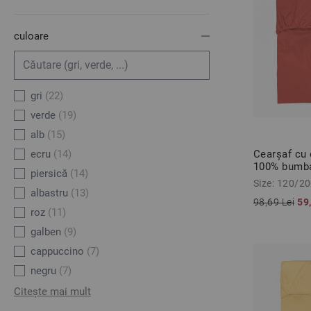
culoare
gri
(22)
verde
(19)
alb
(15)
Cearșaf cu 
ecru
(14)
100% bumba
piersică
(14)
120/200/30
Size: 120/2
albastru
(13)
98,69 Lei
59
roz
(11)
galben
(9)
cappuccino
(7)
negru
(7)
Citește mai mult