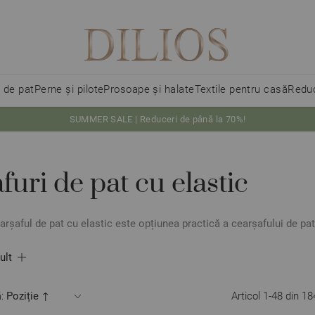
i de pat
Perne și pilote
Prosoape și halate
Textile pentru casă
Reduc
SUMMER SALE | Reduceri de până la 70%!
furi de pat cu elastic
arșaful de pat cu elastic este opțiunea practică a cearșafului de pa
ult
:
Articol
1
-
48
din
18