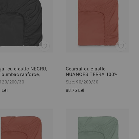
șaf cu elastic NEGRU,
Cearsaf cu elastic
 bumbac ranforce,
NUANCES TERRA 100%
200/30 cm
bumbac ranforce 90/200/30
 120/200/30
Size: 90/200/30
cm
 Lei
88,75 Lei