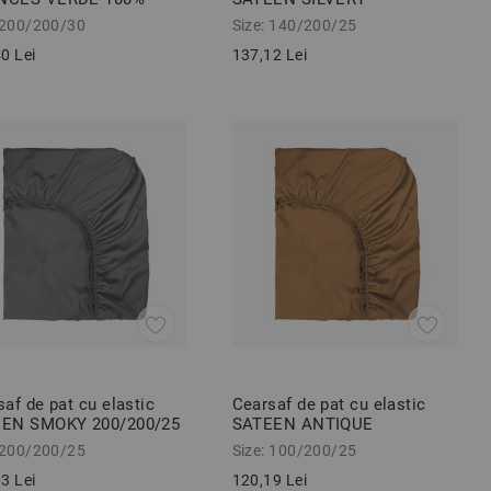
ac ranforce 200/200/30
140/200/25 cm 100%
 200/200/30
Size: 140/200/25
bumbac satinat
0 Lei
137,12 Lei
af de pat cu elastic
Cearsaf de pat cu elastic
EN SMOKY 200/200/25
SATEEN ANTIQUE
00% bumbac satinat
100/200/25 cm 100%
 200/200/25
Size: 100/200/25
bumbac satinat
3 Lei
120,19 Lei