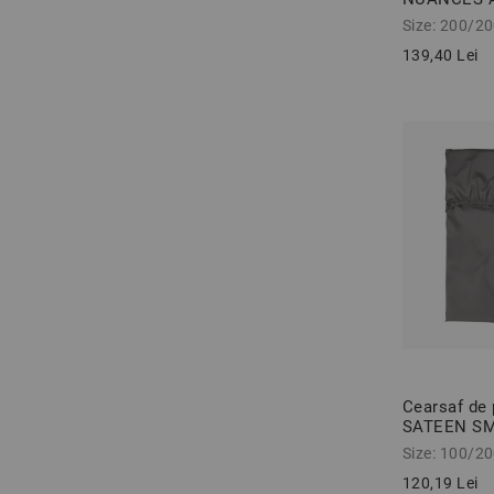
bumbac ran
Size: 200/2
cm
139,40 Lei
Cearsaf de 
SATEEN SM
cm 100% bu
Size: 100/2
120,19 Lei