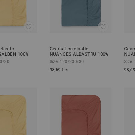
elastic
Cearsaf cu elastic
Cears
GALBEN 100%
NUANCES ALBASTRU 100%
NUA
force 120/200/30
bumbac ranforce 120/200/30
bumb
00/30
Size: 120/200/30
Size:
cm
cm
98,69 Lei
98,69