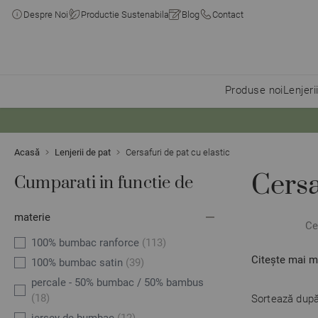
Despre Noi
Productie Sustenabila
Blog
Contact
Produse noi
Lenjeri
Skip to Content
Acasă
Lenjerii de pat
Cersafuri de pat cu elastic
Cersa
Cumparati in functie de
materie
Ce
100% bumbac ranforce
(113)
Citește mai m
100% bumbac satin
(39)
percale - 50% bumbac / 50% bambus
(18)
Sortează după