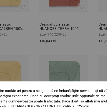
elastic
Cearsaf cu elastic
Cears
GALBEN 100%
NUANCES TERRA 100%
NUA
force 140/200/30
bumbac ranforce 140/200/30
bumb
00/30
Size: 140/200/30
Size:
cm
cm
110,04 Lei
110,0
im cookie-uri pentru a ne ajuta să ne îmbunătățim serviciile și să v
ătățim experiența. Dacă nu acceptați cookie-urile opționale de mai 
iența dumneavoastră poate fi afectată. Dacă doriți să aflați mai mul
 să citiți
TERMENI GENERALI DE UTILIZARE ȘI COOKIE