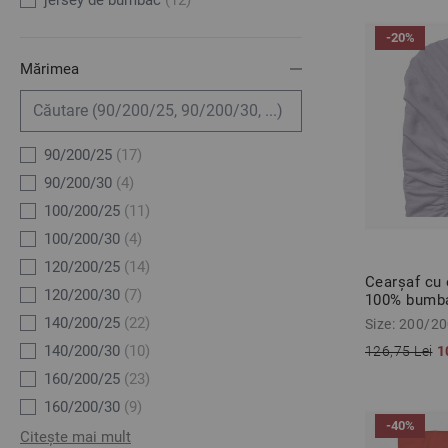
jersey de bumbac
(12)
-20%
Mărimea
90/200/25
(17)
90/200/30
(4)
100/200/25
(11)
100/200/30
(4)
120/200/25
(14)
Cearșaf cu 
120/200/30
(7)
100% bumba
200/200/2
140/200/25
(22)
Size: 200/2
140/200/30
(10)
126,75 Lei
1
160/200/25
(23)
160/200/30
(9)
-40%
Citește mai mult