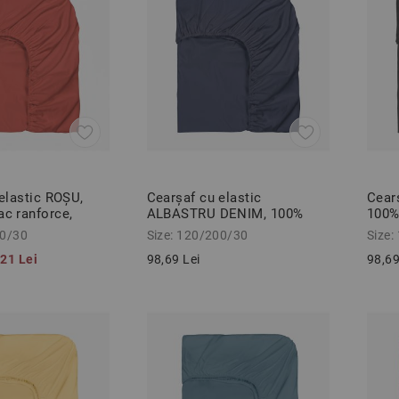
elastic ROȘU,
Cearșaf cu elastic
Cear
c ranforce,
ALBASTRU DENIM, 100%
100%
 cm
bumbac ranforce,
120/
00/30
Size: 120/200/30
Size:
120/200/30 cm
,21 Lei
98,69 Lei
98,69