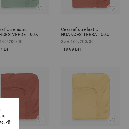
af cu elastic
Cearsaf cu elastic
NCES VERDE 100%
NUANCES TERRA 100%
ac ranforce 140/200/30
bumbac ranforce 160/200/30
 140/200/30
Size: 160/200/30
cm
4 Lei
118,99 Lei
ă
jos,
te, vă