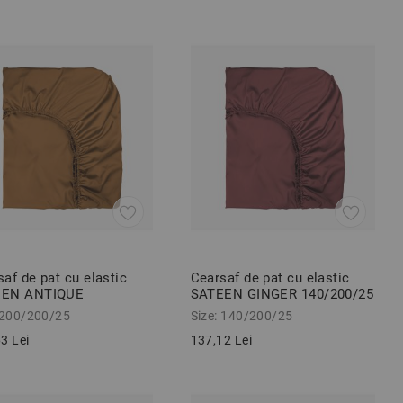
af de pat cu elastic
Cearsaf de pat cu elastic
EEN ANTIQUE
SATEEN GINGER 140/200/25
200/25 cm 100%
cm 100% bumbac satinat
 200/200/25
Size: 140/200/25
ac satinat
3 Lei
137,12 Lei