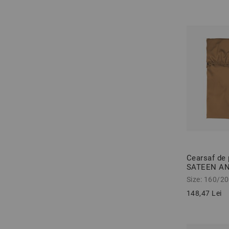
Cearsaf de 
SATEEN A
160/200/25
Size: 160/2
bumbac sat
148,47 Lei