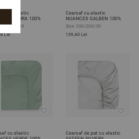
af cu elastic
Cearsaf cu elastic
NCES TERRA 100%
NUANCES GALBEN 100%
ac ranforce 180/200/30
bumbac ranforce 200/200/30
 180/200/30
Size: 200/200/30
cm
8 Lei
139,40 Lei
af cu elastic
Cearsaf de pat cu elastic
NCES VERDE 100%
SATEEN SILVERY