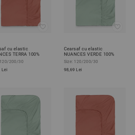
af cu elastic
Cearsaf cu elastic
NCES TERRA 100%
NUANCES VERDE 100%
ac ranforce 120/200/30
bumbac ranforce 120/200/30
 120/200/30
Size: 120/200/30
cm
 Lei
98,69 Lei