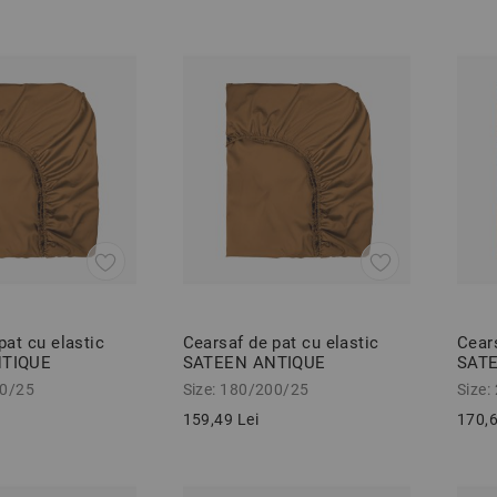
pat cu elastic
Cearsaf de pat cu elastic
Cears
NTIQUE
SATEEN ANTIQUE
SAT
 cm 100%
180/200/25 cm 100%
200/
00/25
Size: 180/200/25
Size:
inat
bumbac satinat
bumb
159,49 Lei
170,6