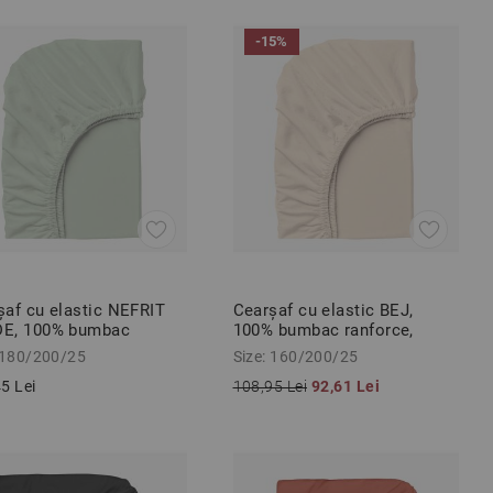
-15%
șaf cu elastic NEFRIT
Cearșaf cu elastic BEJ,
E, 100% bumbac
100% bumbac ranforce,
orce, 180/200/25 cm
160/200/25 cm
 180/200/25
Size: 160/200/25
5 Lei
108,95 Lei
92,61 Lei