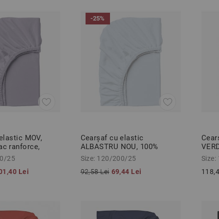
-25%
elastic MOV,
Cearșaf cu elastic
Cear
c ranforce,
ALBASTRU NOU, 100%
VERD
5cm
bumbac ranforce,
ranf
00/25
Size: 120/200/25
Size:
120/200/25cm
01,40 Lei
92,58 Lei
69,44 Lei
118,4