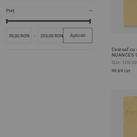
Preț
Aplicati
-
30,00 RON
203,00 RON
Cearsaf cu 
NUANCES 
bumbac ran
Size: 120/2
cm
98,69 Lei