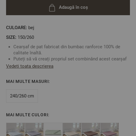
Adaugă în coș
CULOARE:
bej
SIZE:
150/260
Cearșaf de pat fabricat din bumbac ranforce 100% de
calitate înaltă.
Puteți să vă creați propriul set combinând acest cearșaf
de pat cu oricare față de pernă sau cearșaf de pilotă în
Vedeti toata descrierea
funcție de preferințele dumneavoastră.
Fabricat în Bulgaria
MAI MULTE MASURI:
Culoare: Cappuccino
Material:
100% Bumbac Ranforce
Mărime: 150/260 cm
240/260 cm
** Fotografiile sunt orientative. Poate varia ușor culoarea
MAI MULTE CULORI:
sau tonalitatea.