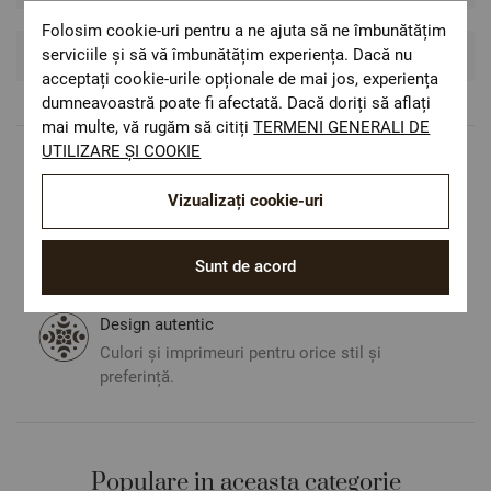
Folosim cookie-uri pentru a ne ajuta să ne îmbunătățim
serviciile și să vă îmbunătățim experiența. Dacă nu
Recenzii si Comentarii
acceptați cookie-urile opționale de mai jos, experiența
dumneavoastră poate fi afectată. Dacă doriți să aflați
mai multe, vă rugăm să citiți
TERMENI GENERALI DE
UTILIZARE ȘI COOKIE
Livrare rapida
Costul de livrare este 19.60 lei pe teritoriul
Vizualizați cookie-uri
României.
ОЕКО-ТЕX STANDARD 100
Sunt de acord
Materiale textile care sunt sigure pentru
sănătatea dumneavoastră.
Design autentic
Culori și imprimeuri pentru orice stil și
preferință.
Populare in aceasta categorie