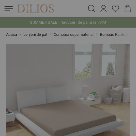
SUMMER SALE | Reduceri de până la 70%!
Skip to Content
Acasă
Lenjerii de pat
Cumpara dupa material
Bumbac Ranforce