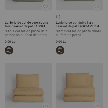
(1)
Lenjerie de pat de o persoana
Lenjerie de pat dublu fara
fara cearsaf de pat LAGOM
cearsaf de pat LAGOM VERDE,
VERDE, 100% bumbac ranforce,
100% bumbac ranforce, 3 piese
Size: Cearsaf de pilota de o
Size: Cearsaf de pilota dublu
2 piese
persoana cu fata de perna
cu fete de perna
0,00 Lei
0,00 Lei