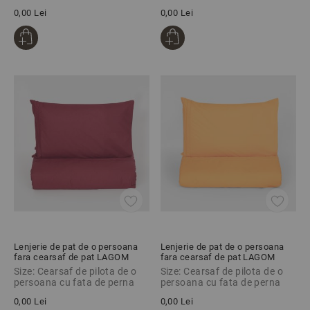
0,00 Lei
0,00 Lei
Lenjerie de pat de o persoana
Lenjerie de pat de o persoana
fara cearsaf de pat LAGOM
fara cearsaf de pat LAGOM
BORDEAUX, 100% bumbac
PORTOCALIU, 100% bumbac
Size: Cearsaf de pilota de o
Size: Cearsaf de pilota de o
ranforce, 2 piese
ranforce, 2 piese
persoana cu fata de perna
persoana cu fata de perna
0,00 Lei
0,00 Lei