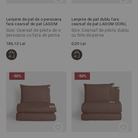
Lenjerie de pat de o persoana
Lenjerie de pat dublu fara
fara cearsaf de pat LAGOM
cearsaf de pat LAGOM OCRU,
OCRU, 100% bumbac ranforce, 2
100% bumbac ranforce, 3 piese
Size: Cearsaf de pilota de o
Size: Cearsaf de pilota dublu
piese
persoana cu fata de perna
cu fete de perna
186,13 Lei
0,00 Lei
-50%
-50%