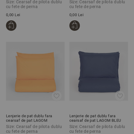
100% bumbac ranforce, 3 piese
BORDEAUX, 100% bumbac
Size: Cearsaf de pilota dublu
Size: Cearsaf de pilota dublu
ranforce, 3 piese
cu fete de perna
cu fete de perna
0,00 Lei
0,00 Lei
Lenjerie de pat dublu fara
Lenjerie de pat dublu fara
cearsaf de pat LAGOM
cearsaf de pat LAGOM BLEU
PORTOCALIU, 100% bumbac
MARINE, 100% bumbac
Size: Cearsaf de pilota dublu
Size: Cearsaf de pilota dublu
ranforce, 3 piese
ranforce, 3 piese
cu fete de perna
cu fete de perna