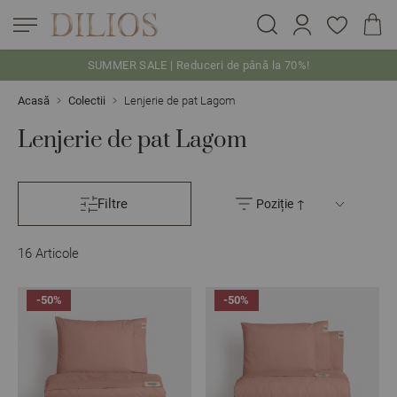
SUMMER SALE | Reduceri de până la 70%!
Skip to Content
Acasă
Colectii
Lenjerie de pat Lagom
Lenjerie de pat Lagom
Filtre
16
Articole
-50%
-50%