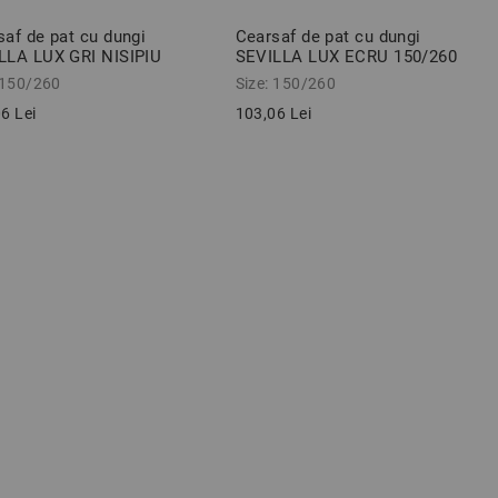
saf de pat cu dungi
Cearsaf de pat cu dungi
LLA LUX GRI NISIPIU
SEVILLA LUX ECRU 150/260
150/260 cm
cm
 150/260
Size: 150/260
6 Lei
103,06 Lei