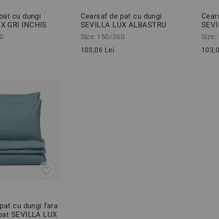
pat cu dungi
Cearsaf de pat cu dungi
Cear
X GRI INCHIS
SEVILLA LUX ALBASTRU
SEVI
m
150/260 cm
BEJ 
60
Size: 150/260
Size:
103,06 Lei
103,0
 pat cu dungi fara
 pat SEVILLA LUX