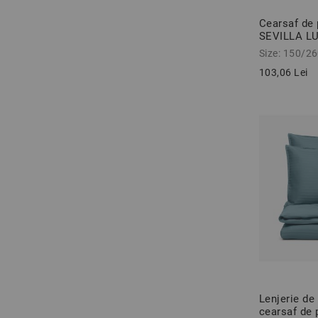
Cearsaf de 
SEVILLA LU
150/260 c
Size: 150/2
103,06 Lei
Lenjerie de
cearsaf de