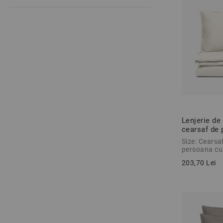
Lenjerie de
cearsaf de
ECRU 2 pie
Size: Cearsaf
persoana cu
203,70 Lei