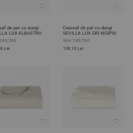
saf de pat cu dungi
Cearsaf de pat cu dungi
LLA LUX ALBASTRU
SEVILLA LUX GRI NISIPIU
260 cm
BEJ 240/260 cm
 240/260
Size: 240/260
0 Lei
138,10 Lei