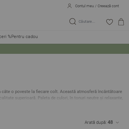
Contul meu
/
Creează cont
Caută...
eri %
Pentru cadou
in câte o poveste la fiecare colt. Această atmosferă încântătoare
litate superioară. Paleta de culori, în tonuri neutre și relaxante,
e. Cele șase culori pastelate ale colecției inspiră confort și o
le se simte ca o mângâiere relaxantă după o zi aglomerată
Arată după: