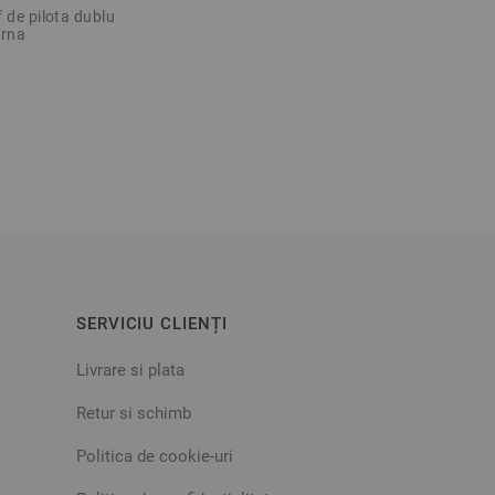
3 piese
f de pilota dublu
erna
SERVICIU CLIENȚI
Livrare si plata
Retur si schimb
Politica de cookie-uri