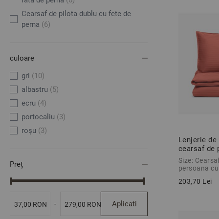
fata de perna
(6)
Cearsaf de pilota dublu cu fete de
perna
(6)
culoare
gri
(10)
albastru
(5)
ecru
(4)
portocaliu
(3)
roșu
(3)
Lenjerie de
cearsaf de
ROSU 2 pie
Size: Cearsaf
Preț
persoana cu
203,70 Lei
Aplicati
-
37,00 RON
279,00 RON