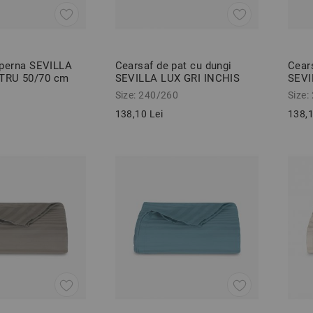
 perna SEVILLA
Cearsaf de pat cu dungi
Cear
TRU 50/70 cm
SEVILLA LUX GRI INCHIS
SEVI
c satinat
240/260 cm
240/
Size: 240/260
Size:
138,10 Lei
138,1