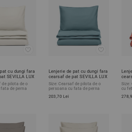
 pat cu dungi fara
Lenjerie de pat cu dungi fara
Lenje
 pat SEVILLA LUX
cearsaf de pat SEVILLA LUX
cear
se
ALBASTRU 2 piese
ROSU
 de pilota de o
Size: Cearsaf de pilota de o
Size:
 fata de perna
persoana cu fata de perna
cu fe
203,70 Lei
278,9