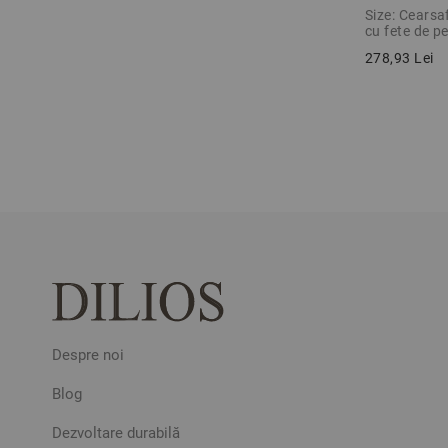
ALBASTRU 
Size: Cearsa
cu fete de p
278,93 Lei
Despre noi
Blog
Dezvoltare durabilă