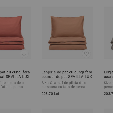
 pat cu dungi fara
Lenjerie de pat cu dungi fara
Lenje
 pat SEVILLA LUX
cearsaf de pat SEVILLA LUX
cear
se
PORTOCALIU 2 piese
GRI 
 de pilota de o
Size: Cearsaf de pilota de o
Size:
 fata de perna
persoana cu fata de perna
perso
203,70 Lei
203,7