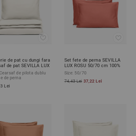
rie de pat cu dungi fara
Set fete de perna SEVILLA
saf de pat SEVILLA LUX
LUX ROSU 50/70 cm 100%
 3 piese
bumbac satinat
 Cearsaf de pilota dublu
Size: 50/70
te de perna
74,43 Lei
37,22 Lei
3 Lei