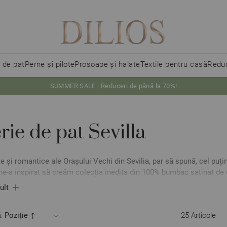
i de pat
Perne și pilote
Prosoape și halate
Textile pentru casă
Reduc
SUMMER SALE | Reduceri de până la 70%!
rie de pat Sevilla
te și romantice ale Orașului Vechi din Sevilia, par să spună, cel puț
ne-a inspirat să creăm colecția inedita din 100% bumbac satinat de ca
o starea de armonie dată de caracterul străzilor Andalusiene însorit
ult
 îndemnându-ne să ne bucurăm de momentul prezent. Materialul moa
tii și relaxării sa își facă simțită prezența.
:
25
Articole