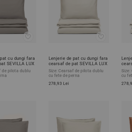
 pat cu dungi fara
Lenjerie de pat cu dungi fara
Lenje
 pat SEVILLA LUX
cearsaf de pat SEVILLA LUX
cear
 3 piese
GRI NISIPIU BEJ 3 piese
ECRU
f de pilota dublu
Size: Cearsaf de pilota dublu
Size:
erna
cu fete de perna
cu fe
278,93 Lei
278,9