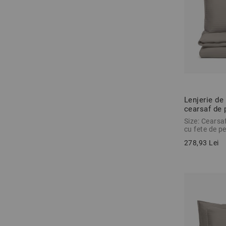
Lenjerie de
cearsaf de
GRI INCHIS
Size: Cearsa
cu fete de p
278,93 Lei