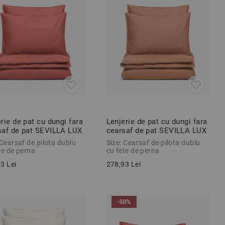
rie de pat cu dungi fara
Lenjerie de pat cu dungi fara
saf de pat SEVILLA LUX
cearsaf de pat SEVILLA LUX
 3 piese
PORTOCALIU 3 piese
 Cearsaf de pilota dublu
Size: Cearsaf de pilota dublu
te de perna
cu fete de perna
3 Lei
278,93 Lei
-50%