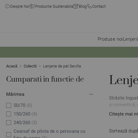
Despre Noi
Productie Sustenabila
Blog
Contact
Produse noi
Lenjeri
Skip to Content
Acasă
Colectii
Lenjerie de pat Sevilla
Lenje
Cumparati in functie de
Mărimea
Străzile îngus
și romantică, 
50/70
(6)
conduce către 
150/260
(4)
Citește mai m
stare de calm
240/260
(3)
dând voie liniș
Sortează după
Cearsaf de pilota de o persoana cu