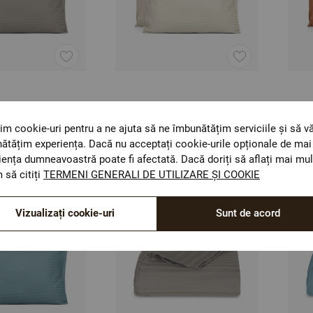
 perna SEVILLA
Set fete de perna SEVILLA
Set 
CHIS 50/70 cm
LUX GRI NISIPIU BEJ 50/70
LUX 
im cookie-uri pentru a ne ajuta să ne îmbunătățim serviciile și să v
c satinat
cm 100% bumbac satinat
100%
Size: 50/70
Size:
ătățim experiența. Dacă nu acceptați cookie-urile opționale de mai 
74,43 Lei
74,43
iența dumneavoastră poate fi afectată. Dacă doriți să aflați mai mul
 să citiți
TERMENI GENERALI DE UTILIZARE ȘI COOKIE
Vizualizați cookie-uri
Sunt de acord