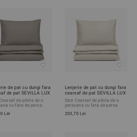
rie de pat cu dungi fara
Lenjerie de pat cu dungi fara
saf de pat SEVILLA LUX
cearsaf de pat SEVILLA LUX
INCHIS 2 piese
GRI NISIPIU BEJ 2 piese
 Cearsaf de pilota de o
Size: Cearsaf de pilota de o
ana cu fata de perna
persoana cu fata de perna
0 Lei
203,70 Lei