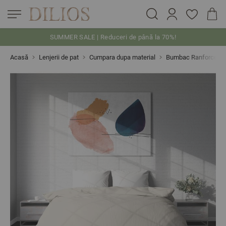
SUMMER SALE | Reduceri de până la 70%!
Skip to Content
Acasă
Lenjerii de pat
Cumpara dupa material
Bumbac Ranforce