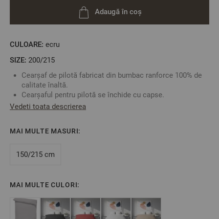
Adaugă în coș
CULOARE:
ecru
SIZE:
200/215
Cearșaf de pilotă fabricat din bumbac ranforce 100% de
calitate înaltă.
Cearșaful pentru pilotă se închide cu capse.
Puteți să vă creați propriul set combinând acest cearșaf
Vedeti toata descrierea
de pilotă cu oricare față de pernă sau cearșaf de pat în
funcție de preferințele dumneavoastră.
MAI MULTE MASURI:
Fabricat în Bulgaria
Culoare: Ecru Nou
Material:
100% Bumbac Ranforce
150/215 cm
Mărime: 200/215 cm
MAI MULTE CULORI:
** Fotografiile sunt orientative. Poate varia ușor culoarea
sau tonalitatea.