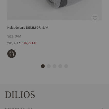
Halat de baie DENIM GRI S/M
L
Size:
S/M
S
205,39 Lei
102,70 Lei
2