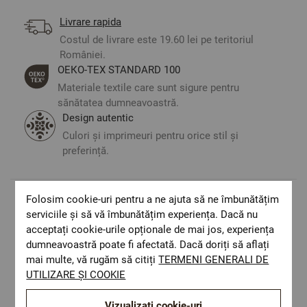
Livrare rapida
Costul de livrare este 19.60 lei pe teritoriul
României.
ОЕКО-ТЕX STANDARD 100
Materiale textile care sunt sigure pentru
sănătatea dumneavoastră.
Design autentic
Culori și imprimeuri pentru orice stil și
preferință.
Folosim cookie-uri pentru a ne ajuta să ne îmbunătățim
Optiuni de a combina
serviciile și să vă îmbunătățim experiența. Dacă nu
acceptați cookie-urile opționale de mai jos, experiența
dumneavoastră poate fi afectată. Dacă doriți să aflați
mai multe, vă rugăm să citiți
TERMENI GENERALI DE
UTILIZARE ȘI COOKIE
Vizualizați cookie-uri