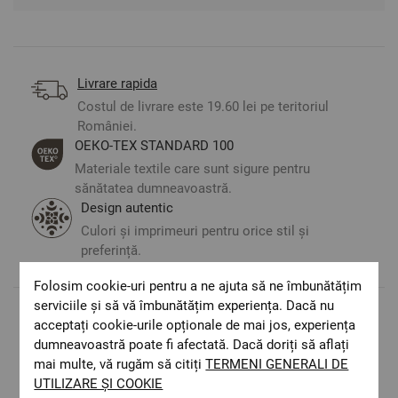
Livrare rapida
Costul de livrare este 19.60 lei pe teritoriul
României.
ОЕКО-ТЕX STANDARD 100
Materiale textile care sunt sigure pentru
sănătatea dumneavoastră.
Design autentic
Culori și imprimeuri pentru orice stil și
preferință.
Folosim cookie-uri pentru a ne ajuta să ne îmbunătățim
serviciile și să vă îmbunătățim experiența. Dacă nu
acceptați cookie-urile opționale de mai jos, experiența
Optiuni de a combina
dumneavoastră poate fi afectată. Dacă doriți să aflați
mai multe, vă rugăm să citiți
TERMENI GENERALI DE
UTILIZARE ȘI COOKIE