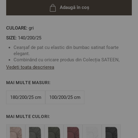
Adaugă în coș
CULOARE:
gri
SIZE:
140/200/25
Cearșaf de pat cu elastic din bumbac satinat foarte
elegant.
Combinând cu oricare produs din Colecția SATEEN,
puteți să vă creați propriul set adecvat măsurilor patului
Vedeti toata descrierea
dumneavoastră dând o notă extrem de distinsă și
elegantă dormitorului.
MAI MULTE MASURI:
Bumbacul satinat are o rata foarte mică de micșorare la
spălat.
Fabricat în Bulgaria
180/200/25 cm
100/200/25 cm
Culoare:
Gri Deschis
Mărime: 140/200/25 cm
Acest cearșaf este potrivit pentru saltele cu înălțimea de
MAI MULTE CULORI:
maxim 25 cm
Material: 100% bumbac satinat