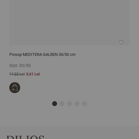
Prosop MEDITERA GALBEN 30/50 cm
C
Size:
30/50
S
11,22 Lei
5,61 Lei
1