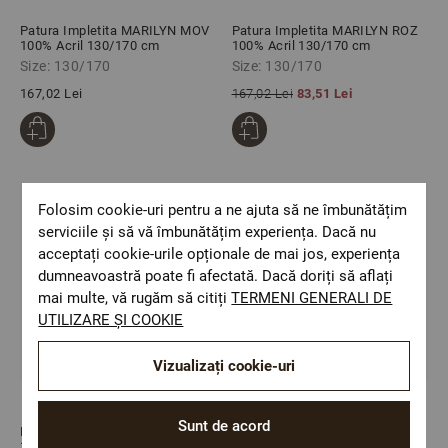
Patura Impletita MARILYN MOV
Patura Impletita MARILYN ROZ
100% Acril 130/170 cm
100% Acril 130/170 cm
Size: 130/170
Size: 130/170
167,02 Lei
167,02 Lei
83,51 Lei
-50%
Folosim cookie-uri pentru a ne ajuta să ne îmbunătățim
serviciile și să vă îmbunătățim experiența. Dacă nu
acceptați cookie-urile opționale de mai jos, experiența
dumneavoastră poate fi afectată. Dacă doriți să aflați
mai multe, vă rugăm să citiți
TERMENI GENERALI DE
UTILIZARE ȘI COOKIE
Vizualizați cookie-uri
Sunt de acord
Patura Impletita MARILYN GRI
Patura Impletita MARILYN BEJ
100% Acril 130/170 cm
100% Acril 130/170 cm