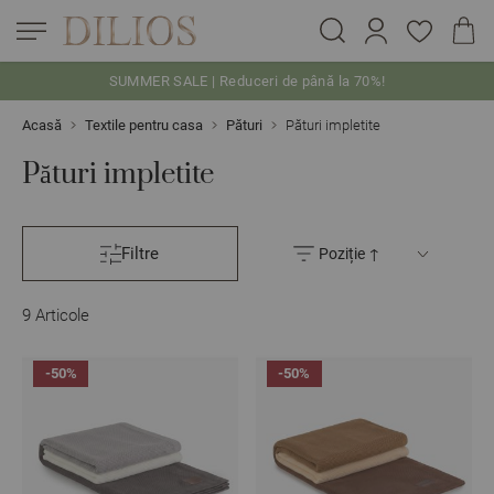
SUMMER SALE | Reduceri de până la 70%!
Skip to Content
Acasă
Textile pentru casa
Pături
Pături impletite
Pături impletite
Filtre
9
Articole
-50%
-50%