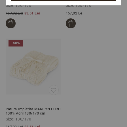
Size: 130/170
Size: 130/170
167,02 Lei
83,51 Lei
167,02 Lei
-50%
Patura Impletita MARILYN ECRU
100% Acril 130/170 cm
Size: 130/170
167,02 Lei
83,51 Lei