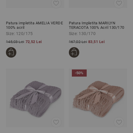
Patura impletita AMELIA VERDE
Patura Impletita MARILYN
100% acril
TERACOTA 100% Acril 130/170
cm
Size: 120/175
Size: 130/170
145,03 Lei
72,52 Lei
167,02 Lei
83,51 Lei
-50%