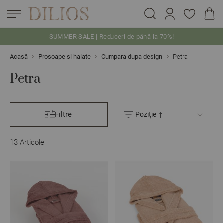
SUMMER SALE | Reduceri de până la 70%!
Skip to Content
Acasă
Prosoape si halate
Cumpara dupa design
Petra
Petra
Filtre
13
Articole