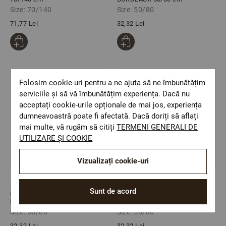
Size: 70/140
Size: 50/80
71,77 Lei
32,32 Lei
Folosim cookie-uri pentru a ne ajuta să ne îmbunătățim
serviciile și să vă îmbunătățim experiența. Dacă nu
acceptați cookie-urile opționale de mai jos, experiența
dumneavoastră poate fi afectată. Dacă doriți să aflați
mai multe, vă rugăm să citiți
TERMENI GENERALI DE
UTILIZARE ȘI COOKIE
Vizualizați cookie-uri
Sunt de acord
Prosop de baie PETRA
Prosop de baie PETRA ECRU
PIERSICA 50/80 cm
50/80 cm
Size: 50/80
Size: 50/80
32,32 Lei
32,32 Lei