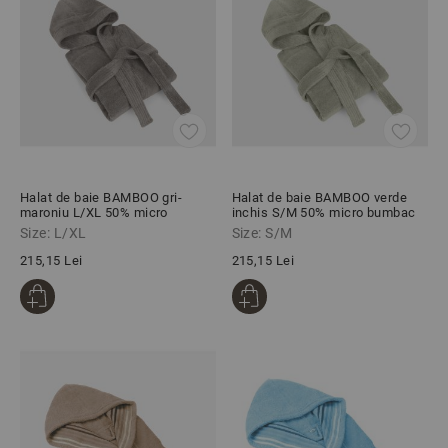
Halat de baie BAMBOO gri-
Halat de baie BAMBOO verde
maroniu L/XL 50% micro
inchis S/M 50% micro bumbac
bumbac 50% bambus
50% bambus
Size: L/XL
Size: S/M
215,15 Lei
215,15 Lei