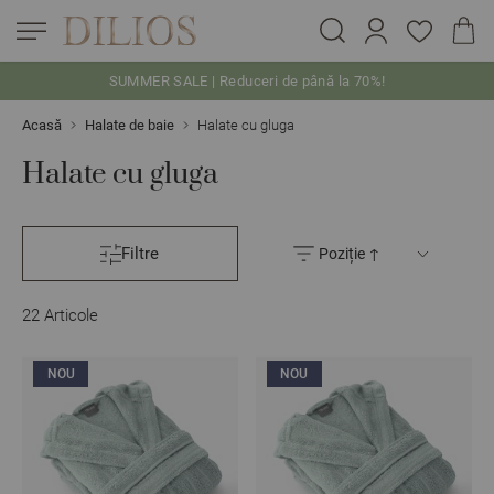
SUMMER SALE | Reduceri de până la 70%!
Skip to Content
Acasă
Halate de baie
Halate cu gluga
Halate cu gluga
Filtre
22
Articole
NOU
NOU