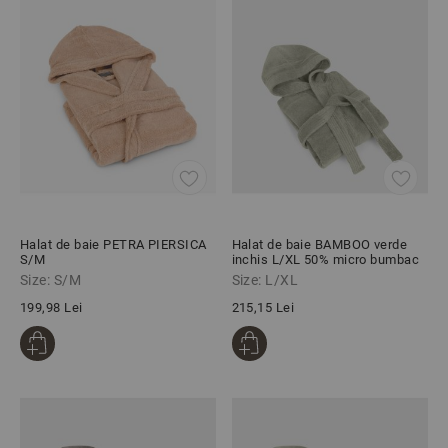
Halat de baie PETRA PIERSICA
Halat de baie BAMBOO verde
S/M
inchis L/XL 50% micro bumbac
50% bambus
Size: S/M
Size: L/XL
199,98 Lei
215,15 Lei