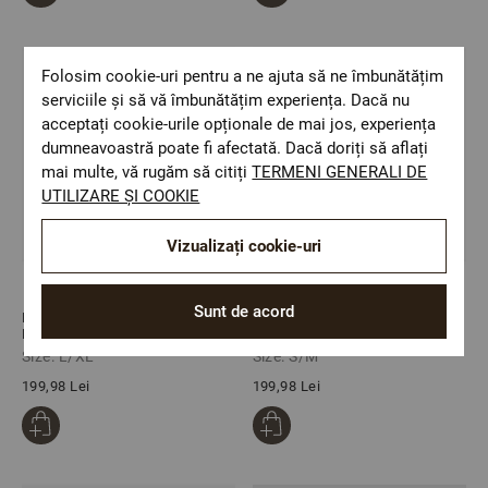
Folosim cookie-uri pentru a ne ajuta să ne îmbunătățim
serviciile și să vă îmbunătățim experiența. Dacă nu
acceptați cookie-urile opționale de mai jos, experiența
dumneavoastră poate fi afectată. Dacă doriți să aflați
mai multe, vă rugăm să citiți
TERMENI GENERALI DE
UTILIZARE ȘI COOKIE
Vizualizați cookie-uri
Sunt de acord
Halat de baie PETRA PIERSICA
Halat de baie PETRA
L/XL
BORDEAUX S/M
Size: L/XL
Size: S/M
199,98 Lei
199,98 Lei