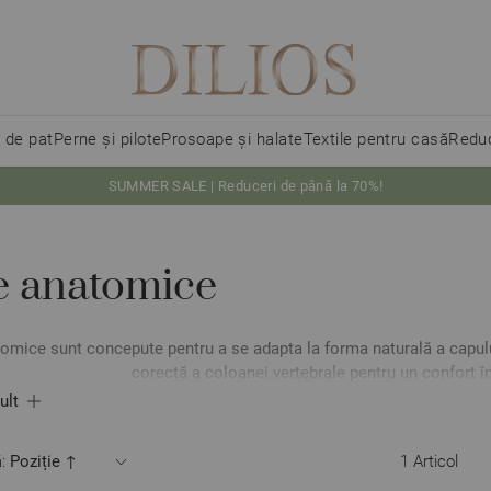
i de pat
Perne și pilote
Prosoape și halate
Textile pentru casă
Reduc
SUMMER SALE | Reduceri de până la 70%!
e anatomice
omice sunt concepute pentru a se adapta la forma naturală a capului
corectă a coloanei vertebrale pentru un confort î
ult
:
1
Articol