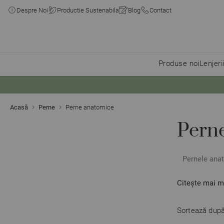
Despre Noi
Productie Sustenabila
Blog
Contact
Produse noi
Lenjeri
Skip to Content
Acasă
Perne
Perne anatomice
Pern
Pernele anat
Citește mai m
Sortează după