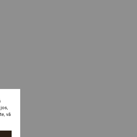
ă
jos,
te, vă