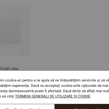
forăit care
iția corectă a
im cookie-uri pentru a ne ajuta să ne îmbunătățim serviciile și să v
ătățim experiența. Dacă nu acceptați cookie-urile opționale de mai 
iența dumneavoastră poate fi afectată. Dacă doriți să aflați mai mul
 să citiți
TERMENI GENERALI DE UTILIZARE ȘI COOKIE