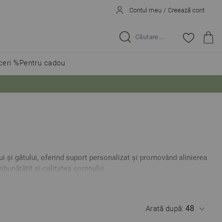
Contul meu
/
Creează cont
Caută...
eri %
Pentru cadou
 și gâtului, oferind suport personalizat și promovând alinierea
mbunătățit și calitatea somnului.
Arată după: