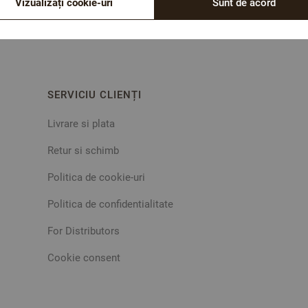
Vizualizați cookie-uri
Sunt de acord
SERVICIU CLIENȚI
Livrare si plata
Retur si schimb
Politica de cookie-uri
Politica de confidentialitate
For Distributors
Cookie consent