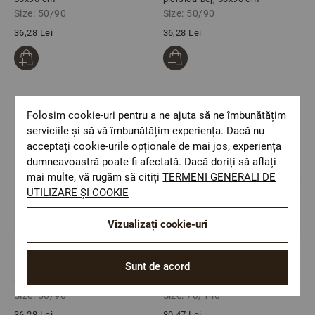
Size: 50/90
Size: 50/90
36,28 Lei
36,28 Lei
Folosim cookie-uri pentru a ne ajuta să ne îmbunătățim
serviciile și să vă îmbunătățim experiența. Dacă nu
acceptați cookie-urile opționale de mai jos, experiența
dumneavoastră poate fi afectată. Dacă doriți să aflați
mai multe, vă rugăm să citiți
TERMENI GENERALI DE
UTILIZARE ȘI COOKIE
Vizualizați cookie-uri
Sunt de acord
Prosop frotir VARADERO,
Prosop frotir VARADERO, verde,
albastru, 50х90 cm
70х140 cm
Size: 50/90
Size: 70/140
36,28 Lei
80,47 Lei