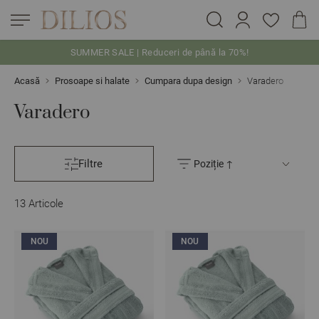
SUMMER SALE | Reduceri de până la 70%!
Skip to Content
Acasă
Prosoape si halate
Cumpara dupa design
Varadero
Varadero
Filtre
13
Articole
NOU
NOU