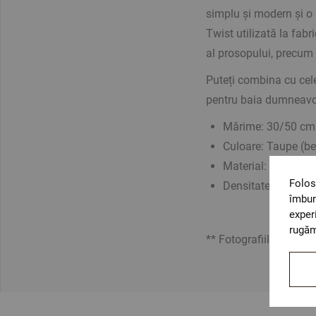
simplu și modern și o
Twist utilizată la fa
al prosopului, precum 
Puteți combina cu cele
pentru baia dumneavo
Mărime: 30/50 cm
Culoare: Taupe (bej
Material: 100% Mi
Folos
Densitate: 450 gr
îmbun
exper
rugăm
** Fotografiile sunt or