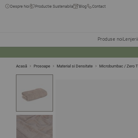
Despre Noi
Productie Sustenabila
Blog
Contact
Produse noi
Lenjeri
Skip to Content
Acasă
Prosoape
Material si Densitate
Microbumbac / Zero T