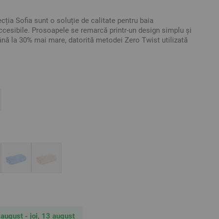
ția Sofia sunt o soluție de calitate pentru baia
ccesibile. Prosoapele se remarcă printr-un design simplu și
nă la 30% mai mare, datorită metodei Zero Twist utilizată
l Zero Twist garantează aspectul pufos al prosopului,
sitatea acestuia.
 dimensiuni și veți avea un set de prosoape, seria Sofia
.
umbac,
tive. Poate varia ușor culoarea sau tonalitatea.
 august - joi, 13 august