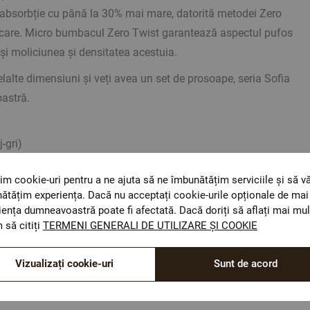
 absorbție cu până la 30% mai mare, datorită metodei Zero
bricare. Micro bumbacul Zero Twist garantează aspectul pufos
și moliciunea și densitatea acestuia.
lalte dimensiuni și veți avea un set de prosoape, seria Sofia
astră.
-gri)
cro Bumbac,
im cookie-uri pentru a ne ajuta să ne îmbunătățim serviciile și să v
2
/m
ătățim experiența. Dacă nu acceptați cookie-urile opționale de mai 
iența dumneavoastră poate fi afectată. Dacă doriți să aflați mai mul
 să citiți
TERMENI GENERALI DE UTILIZARE ȘI COOKIE
ientative. Poate varia ușor culoarea sau tonalitatea.
Vizualizați cookie-uri
Sunt de acord