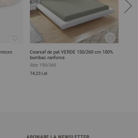
 micro
Cearsaf de pat VERDE 150/260 cm 100%
Set f
bumbac ranforce
bumba
Size:
150/260
Size:
5
74,23 Lei
41,94 
ABONARE LA NEWSLETTER