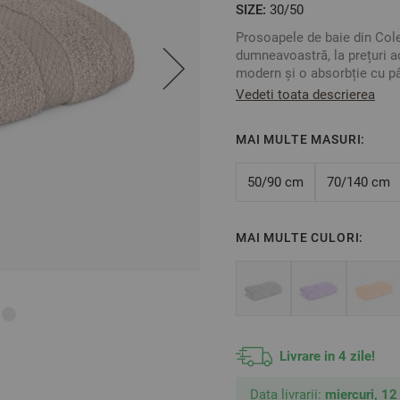
SIZE:
30/50
Prosoapele de baie din Colec
dumneavoastră, la prețuri a
modern și o absorbție cu pâ
la fabricare. Micro bumbacu
Vedeti toata descrierea
precum și moliciunea și den
Puteți combina cu celelalte
MAI MULTE MASURI:
pentru baia dumneavoastră
Mărime: 30/50 cm
50/90 cm
70/140 cm
Culoare: Taupe (bej-gri)
Material: 100% Micro B
2
Densitate: 450 gr/m
MAI MULTE CULORI:
** Fotografiile sunt orienta
Livrare in 4 zile!
Data livrarii:
miercuri, 12