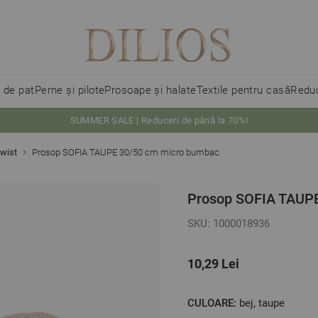
i de pat
Perne și pilote
Prosoape și halate
Textile pentru casă
Reduc
SUMMER SALE | Reduceri de până la 70%!
wist
Prosop SOFIA TAUPE 30/50 cm micro bumbac
Prosop SOFIA TAUP
SKU: 1000018936
10,29 Lei
CULOARE:
bej, taupe