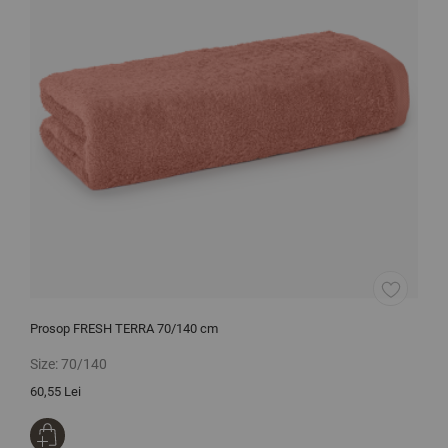
Prosop FRESH TERRA 70/140 cm
C
Size:
70/140
S
60,55 Lei
1