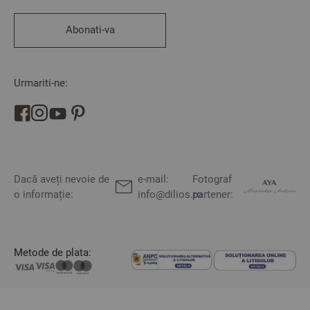
Abonati-va
Urmariti-ne:
Dacă aveți nevoie de
e-mail:
Fotograf
o informație:
info@dilios.ro
partener:
Metode de plata: