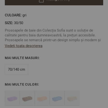
CULOARE:
gri
SIZE:
30/50
Prosoapele de baie din Colecția Sofia sunt o soluție de
calitate pentru baia dumneavoastră, la prețuri accesibile.
Prosoapele se remarcă printr-un design simplu și modern și
o absorbție cu până la 30% mai mare, datorită metodei Zero
Vedeti toata descrierea
Twist utilizată la fabricare. Micro bumbacul Zero Twist
garantează aspectul pufos al prosopului, precum și
MAI MULTE MASURI:
moliciunea și densitatea acestuia.
Puteți combina cu celelalte dimensiuni și veți avea un set de
70/140 cm
prosoape, seria Sofia pentru baia dumneavoastră.
Mărime: 30/50 cm
Culoare: Gri
MAI MULTE CULORI:
Material: 100% Micro Bumbac,
2
Densitate: 450 gr/m
** Fotografiile sunt orientative. Poate varia ușor culoarea sau