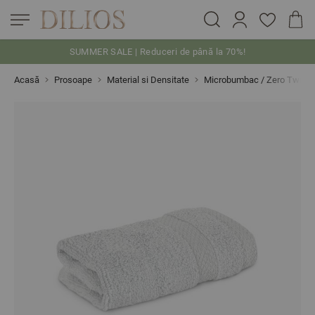
SUMMER SALE | Reduceri de până la 70%!
Skip to Content
Acasă
Prosoape
Material si Densitate
Microbumbac / Zero Twist