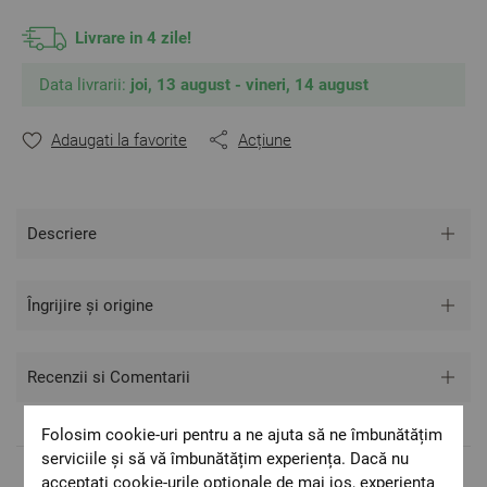
tonalitatea.
Livrare in 4 zile!
Data livrarii:
joi, 13 august - vineri, 14 august
Adaugati la favorite
Acțiune
Descriere
Îngrijire și origine
Recenzii si Comentarii
Folosim cookie-uri pentru a ne ajuta să ne îmbunătățim
serviciile și să vă îmbunătățim experiența. Dacă nu
acceptați cookie-urile opționale de mai jos, experiența