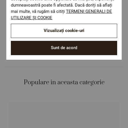
Livrare rapida
dumneavoastră poate fi afectată. Dacă doriți să aflați
Costul de livrare este 19.60 lei pe teritoriul
mai multe, vă rugăm să citiți
TERMENI GENERALI DE
României.
UTILIZARE ȘI COOKIE
ОЕКО-ТЕX STANDARD 100
Materiale textile care sunt sigure pentru
Vizualizați cookie-uri
sănătatea dumneavoastră.
Design autentic
Sunt de acord
Culori și imprimeuri pentru orice stil și
preferință.
Populare in aceasta categorie