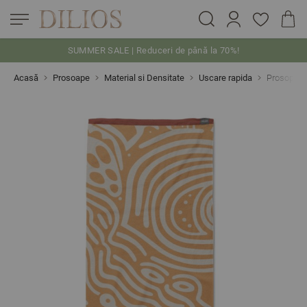
SUMMER SALE | Reduceri de până la 70%!
Skip to Content
Acasă
Prosoape
Material si Densitate
Uscare rapida
Prosop de