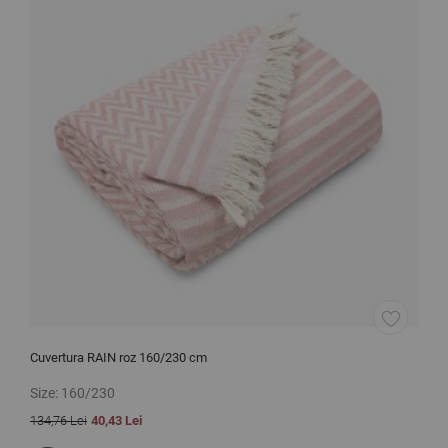
Cuvertura RAIN roz 160/230 cm
C
2
Size:
160/230
S
134,76 Lei
40,43 Lei
1