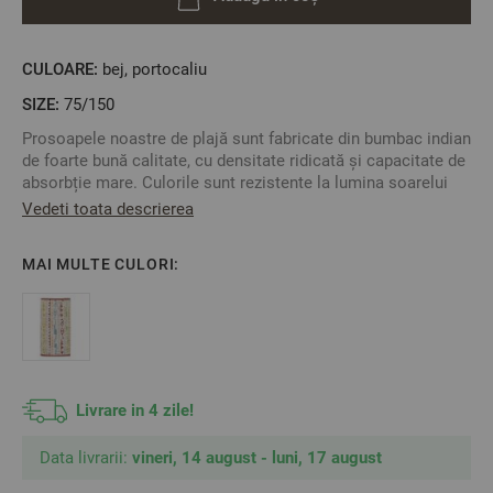
CULOARE:
bej, portocaliu
SIZE:
75/150
Prosoapele noastre de plajă sunt fabricate din bumbac indian
de foarte bună calitate, cu densitate ridicată și capacitate de
absorbție mare. Culorile sunt rezistente la lumina soarelui
ceea ce face sa fie un produs excelent pentru dumneavoastră
Vedeti toata descrierea
și familia dumneavoastră
MAI MULTE CULORI:
Material: 100% Bumbac
2
Densitate: 400 gr/m
Mărime: 90/170 cm
Livrare in 4 zile!
**Fotografiile sunt orientative. Poate varia ușor culoarea sau
tonalitatea.
Data livrarii:
vineri, 14 august - luni, 17 august