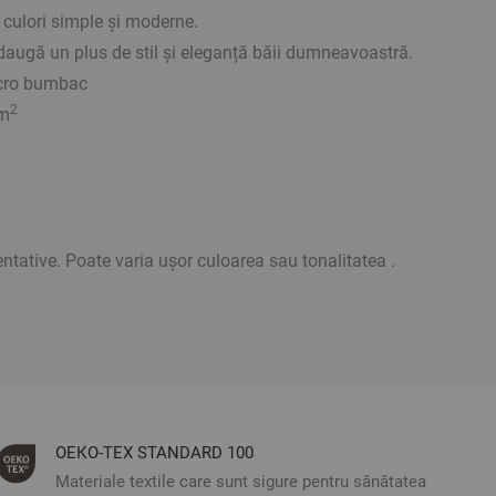
3 culori simple și moderne.
daugă un plus de stil și eleganță băii dumneavoastră.
icro bumbac
2
/m
entative. Poate varia ușor culoarea sau tonalitatea .
ОЕКО-ТЕX STANDARD 100
Materiale textile care sunt sigure pentru sănătatea