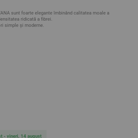
ANA sunt foarte elegante îmbinând calitatea moale a
ensitatea ridicată a fibrei.
ori simple și moderne.
 un plus de stil și eleganță băii dumneavoastră.
bumbac
ive. Poate varia ușor culoarea sau tonalitatea .
t - vineri, 14 august