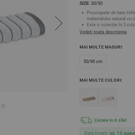
SIZE:
30/50
Prosoapele de baie HAV
materialului natural cu d
Este o colecție în 3 cul
Această colecție adaugă
Vedeti toata descrierea
Material: 100% micro 
2
Densitate: 550 gr/m
MAI MULTE MASURI:
Culoare: Gri
Mărime: 30/50 cm
50/90 cm
**Fotografiile sunt orientat
MAI MULTE CULORI:
Livrare in 4 zile!
Data livrarii:
joi, 13 augus