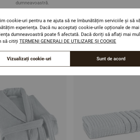
dumneavoastră.
im cookie-uri pentru a ne ajuta să ne îmbunătățim serviciile și să v
ătățim experiența. Dacă nu acceptați cookie-urile opționale de mai 
iența dumneavoastră poate fi afectată. Dacă doriți să aflați mai mul
 să citiți
TERMENI GENERALI DE UTILIZARE ȘI COOKIE
Optiuni de a combina
Vizualizați cookie-uri
Sunt de acord