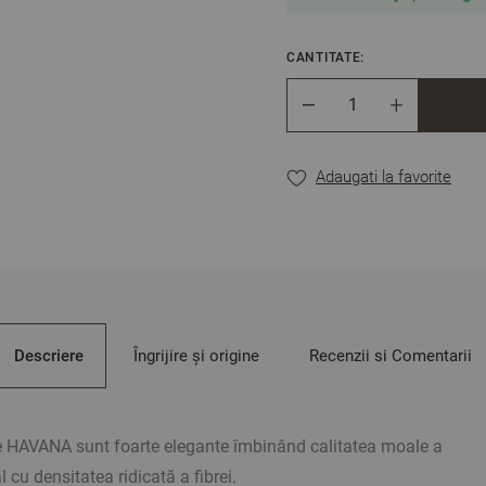
CANTITATE:
Cantitate
Adaugati la favorite
Descriere
Îngrijire și origine
Recenzii si Comentarii
e HAVANA sunt foarte elegante îmbinând calitatea moale a
l cu densitatea ridicată a fibrei.