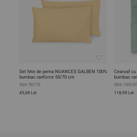
Set fete de perna NUANCES GALBEN 100%
Cearsaf c
bumbac ranforce 50/70 cm
bumbac ra
Size:
50/70
Size:
160/2
45,68 Lei
118,99 Lei