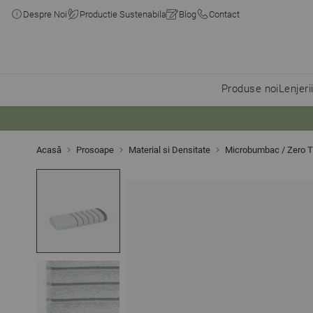
Despre Noi
Productie Sustenabila
Blog
Contact
Produse noi
Lenjeri
Skip to Content
Acasă
Prosoape
Material si Densitate
Microbumbac / Zero T