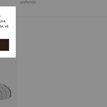
preferință.
ă
jos,
te, vă