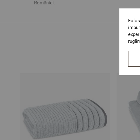
României.
Folos
îmbun
exper
rugăm