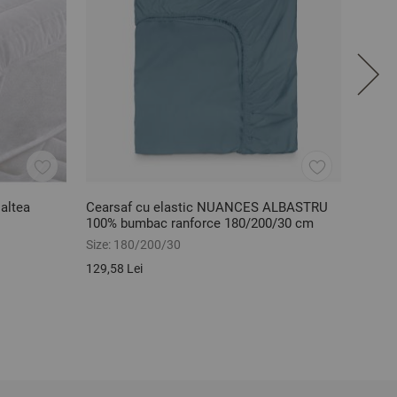
altea
Cearsaf cu elastic NUANCES ALBASTRU
Cears
100% bumbac ranforce 180/200/30 cm
bumba
Size:
180/200/30
Size:
1
129,58 Lei
74,23 