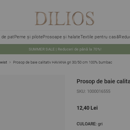
i de pat
Perne și pilote
Prosoape și halate
Textile pentru casă
Reduc
SUMMER SALE | Reduceri de până la 70%!
wist
Prosop de baie calitativ HAVANA gri 30/50 cm 100% bumbac
Prosop de baie cali
SKU: 1000016555
12,40 Lei
CULOARE:
gri