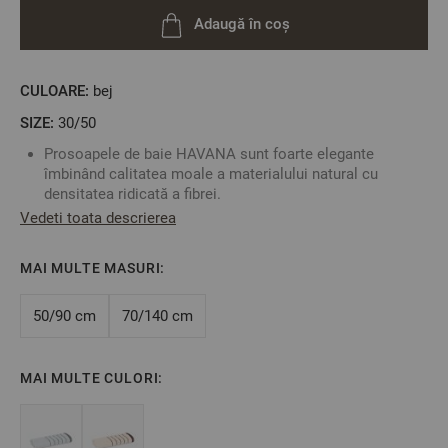
Adaugă în coș
CULOARE:
bej
SIZE:
30/50
Prosoapele de baie HAVANA sunt foarte elegante
îmbinând calitatea moale a materialului natural cu
densitatea ridicată a fibrei.
Este o colecție în 3 culori simple și moderne.
Vedeti toata descrierea
Această colecție adaugă un plus de stil și eleganță băii
dumneavoastră.
MAI MULTE MASURI:
Material: 100% micro bumbac
2
Densitate: 550 gr/m
Culoare: Bej
50/90 cm
70/140 cm
Mărime: 30/50 cm
MAI MULTE CULORI:
**Fotografiile sunt orientative. Poate varia ușor culoarea sau
tonalitatea .