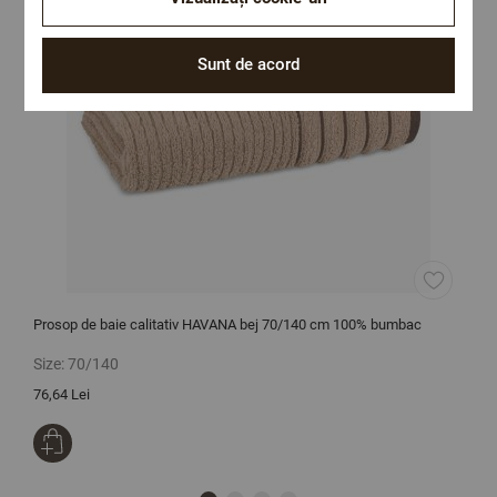
Sunt de acord
Prosop de baie calitativ HAVANA bej 70/140 cm 100% bumbac
H
Size:
70/140
S
76,64 Lei
2