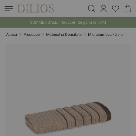
SUMMER SALE | Reduceri de până la 70%!
Skip to Content
Acasă
Prosoape
Material si Densitate
Microbumbac / Zero Twist