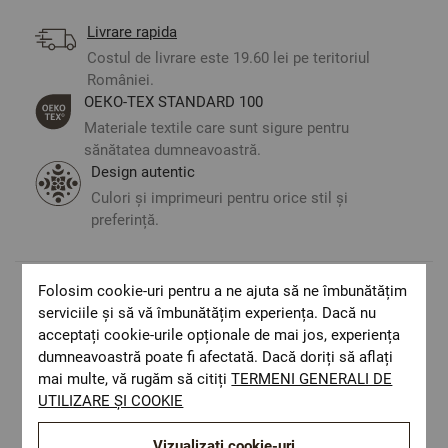
Livrare rapida
Costul de livrare este 19.60 lei pe teritoriul
României.
ОЕКО-ТЕX STANDARD 100
Materiale textile care sunt sigure pentru
sănătatea dumneavoastră.
Design autentic
Culori și imprimeuri pentru orice stil și
preferință.
Folosim cookie-uri pentru a ne ajuta să ne îmbunătățim
Optiuni de a combina
serviciile și să vă îmbunătățim experiența. Dacă nu
acceptați cookie-urile opționale de mai jos, experiența
dumneavoastră poate fi afectată. Dacă doriți să aflați
mai multe, vă rugăm să citiți
TERMENI GENERALI DE
UTILIZARE ȘI COOKIE
Vizualizați cookie-uri