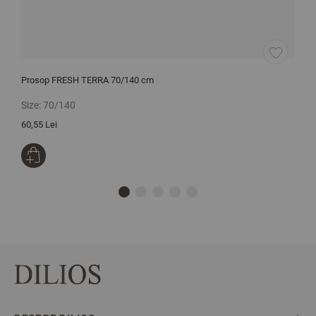
Prosop FRESH TERRA 70/140 cm
P
Size:
70/140
S
60,55 Lei
2