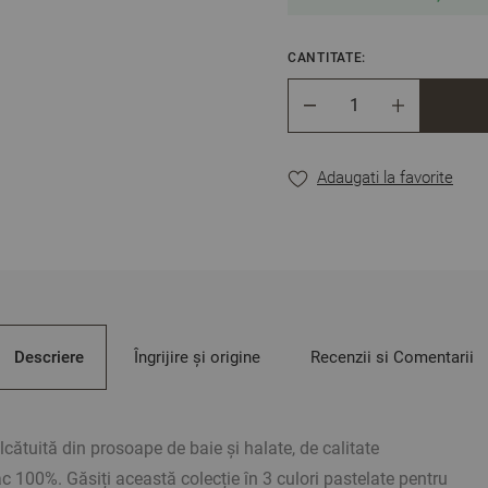
CANTITATE:
Cantitate
Adaugati la favorite
Descriere
Îngrijire și origine
Recenzii si Comentarii
cătuită din prosoape de baie și halate, de calitate
 100%. Găsiți această colecție în 3 culori pastelate pentru