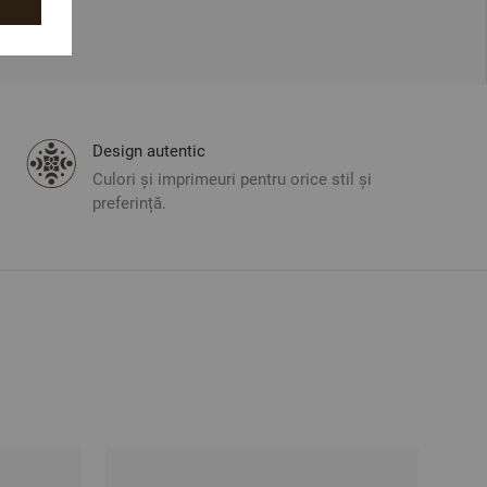
Design autentic
Culori și imprimeuri pentru orice stil și
preferință.