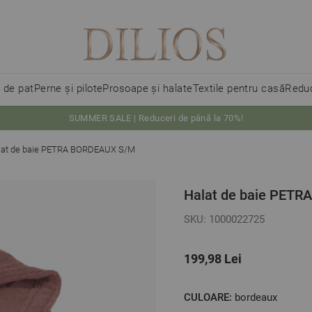
i de pat
Perne și pilote
Prosoape și halate
Textile pentru casă
Reduc
SUMMER SALE | Reduceri de până la 70%!
lat de baie PETRA BORDEAUX S/M
Halat de baie PET
SKU: 1000022725
199,98 Lei
CULOARE:
bordeaux