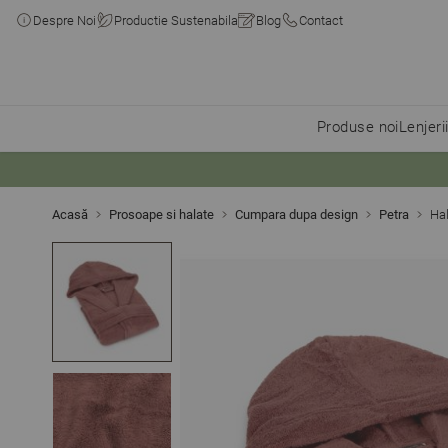
Despre Noi
Productie Sustenabila
Blog
Contact
Produse noi
Lenjeri
Skip to Content
Acasă
Prosoape si halate
Cumpara dupa design
Petra
Ha