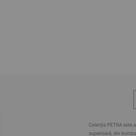
Colecția PETRA este al
superioară, din bumbac