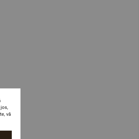
ă
jos,
te, vă