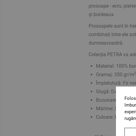
prosoape - ecru, piersi
și bordeaux.
Prosoapele sunt în trei
combinați între ele ast
dumneavoastră.
Colecția PETRA va adu
Material:
100% bu
Gramaj: 350 gr/m
Împletutură: Fir ne
Glugă: Da
Folos
Buzunare: 2 exteri
îmbun
Mărime: S/M
exper
Culoare: Bordeaux
rugăm