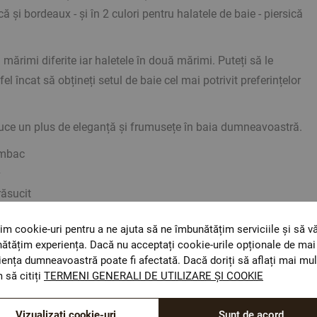
că și bordeaux - și în 2 culori pentru halatele de baie - piersică
 mărimi diferite iar haletele în două mărimi. Puteți să le
fel încat să obțineți setul de baie cel mai potrivit preferințelor
ce un plus de eleganță și frumusețe în baia dumneavoastră.
mbac
2
răsucit
im cookie-uri pentru a ne ajuta să ne îmbunătățim serviciile și să v
oare
ătățim experiența. Dacă nu acceptați cookie-urile opționale de mai 
iența dumneavoastră poate fi afectată. Dacă doriți să aflați mai mul
 să citiți
TERMENI GENERALI DE UTILIZARE ȘI COOKIE
Vizualizați cookie-uri
Sunt de acord