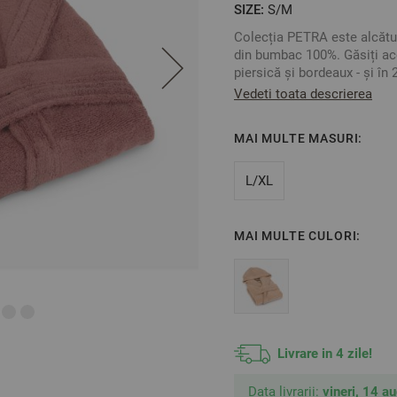
SIZE:
S/M
Colecția PETRA este alcătui
din bumbac 100%. Găsiți ace
piersică și bordeaux - și în 
Vedeti toata descrierea
Prosoapele sunt în trei mări
combinați între ele astfel în
dumneavoastră.
MAI MULTE MASURI:
Colecția PETRA va aduce un
L/XL
Material:
100% bumbac
2
Gramaj: 350 gr/m
Împletutură: Fir nerăsuc
MAI MULTE CULORI:
Glugă: Da
Buzunare: 2 exterioare
Mărime: S/M
Culoare: Bordeaux
** Fotografiile sunt orient
Livrare in 4 zile!
Data livrarii:
vineri, 14 a