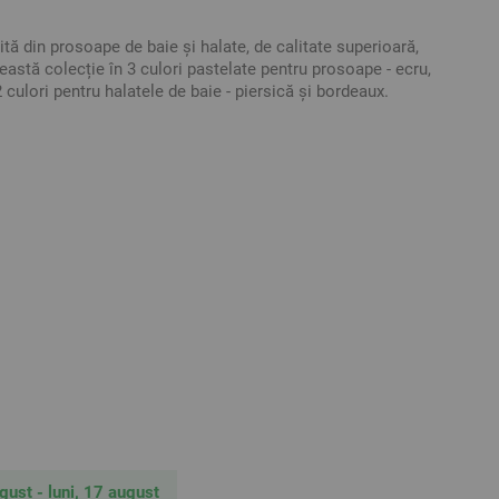
tă din prosoape de baie și halate, de calitate superioară,
astă colecție în 3 culori pastelate pentru prosoape - ecru,
2 culori pentru halatele de baie - piersică și bordeaux.
mi diferite iar haletele în două mărimi. Puteți să le
cat să obțineți setul de baie cel mai potrivit preferințelor
 plus de eleganță și frumusețe în baia dumneavoastră.
it
ative. Poate varia ușor culoarea sau tonalitatea.
ugust - luni, 17 august