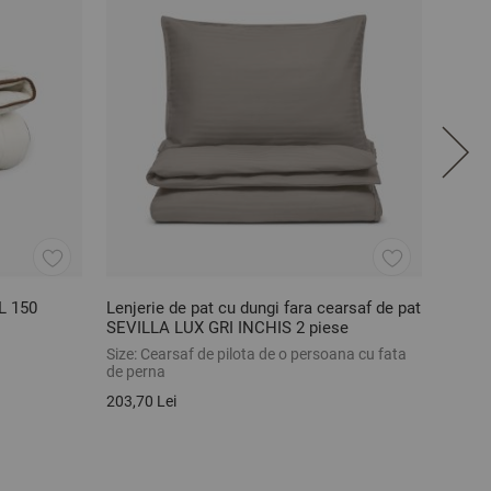
L 150
Lenjerie de pat cu dungi fara cearsaf de pat
Halat
SEVILLA LUX GRI INCHIS 2 piese
Size:
Cearsaf de pilota de o persoana cu fata
Size:
S
de perna
205,39
203,70 Lei