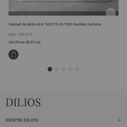
Cearsaf de pilota ALB 150/215 cm 100% bumbac ranforce
S
c
Size:
150/215
S
121,73 Lei
85,21 Lei
4
DESPRE DILIOS