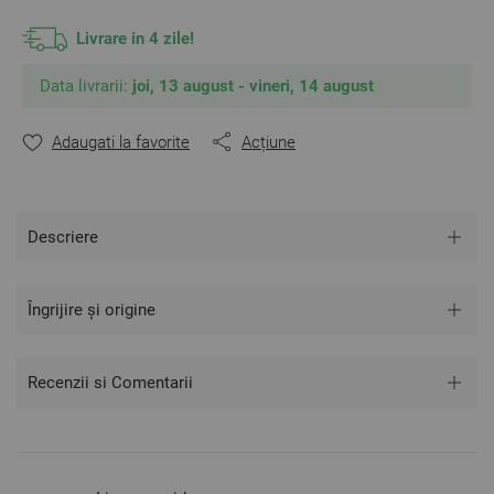
Mărime: 50/80 cm
Livrare in 4 zile!
Culoare: Piersică
Data livrarii:
joi, 13 august - vineri, 14 august
** Fotografiile sunt orientative. Poate varia ușor culoarea
sau tonalitatea.
Adaugati la favorite
Acțiune
Descriere
Îngrijire și origine
Recenzii si Comentarii