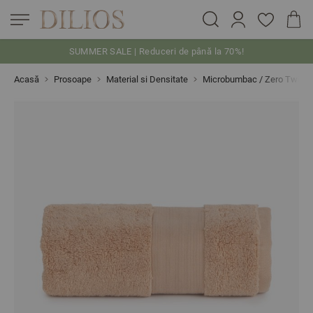
SUMMER SALE | Reduceri de până la 70%!
Skip to Content
Acasă
Prosoape
Material si Densitate
Microbumbac / Zero Twist