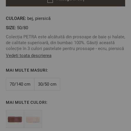
CULOARE:
bej, piersică
SIZE:
50/80
Colecția PETRA este alcătuită din prosoape de baie și halate,
de calitate superioară, din bumbac 100%. Găsiți această
colecție în 3 culori pastelate pentru prosoape - ecru, piersică
și bordeaux - și în 2 culori pentru halatele de baie - piersică și
Vedeti toata descrierea
bordeaux.
Prosoapele sunt în trei mărimi diferite iar haletele în două
MAI MULTE MASURI:
mărimi. Puteți să le combinați între ele astfel încat să
obțineți setul de baie cel mai potrivit preferințelor
70/140 cm
30/50 cm
dumneavoastră.
Colecția PETRA va aduce un plus de eleganță și frumusețe în
baia dumneavoastră.
MAI MULTE CULORI:
Material:
100% bumbac
2
Gramaj: 580 gr/m
Împletutură: Fir nerăsucit