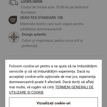
Livrare rapida
Costul de livrare este 19.60 lei pe teritoriul
României.
ОЕКО-ТЕX STANDARD 100
Materiale textile care sunt sigure pentru
sănătatea dumneavoastră.
Design autentic
Culori și imprimeuri pentru orice stil și
preferință.
Folosim cookie-uri pentru a ne ajuta să ne îmbunătățim
Optiuni de a combina
serviciile și să vă îmbunătățim experiența. Dacă nu
acceptați cookie-urile opționale de mai jos, experiența
dumneavoastră poate fi afectată. Dacă doriți să aflați
mai multe, vă rugăm să citiți
TERMENI GENERALI DE
UTILIZARE ȘI COOKIE
Vizualizați cookie-uri