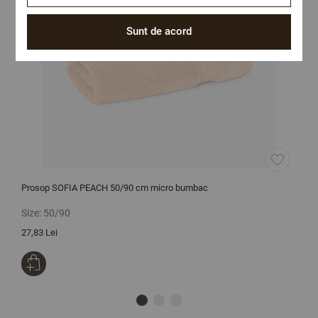
Sunt de acord
Prosop SOFIA PEACH 50/90 cm micro bumbac
C
Size:
50/90
S
27,83 Lei
1