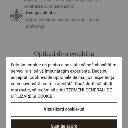
sănătatea dumneavoastră.
Design autentic
Culori și imprimeuri pentru orice stil și
preferință.
Optiuni de a combina
Folosim cookie-uri pentru a ne ajuta să ne îmbunătățim
serviciile și să vă îmbunătățim experiența. Dacă nu
acceptați cookie-urile opționale de mai jos, experiența
dumneavoastră poate fi afectată. Dacă doriți să aflați
mai multe, vă rugăm să citiți
TERMENI GENERALI DE
UTILIZARE ȘI COOKIE
Vizualizați cookie-uri
Sunt de acord