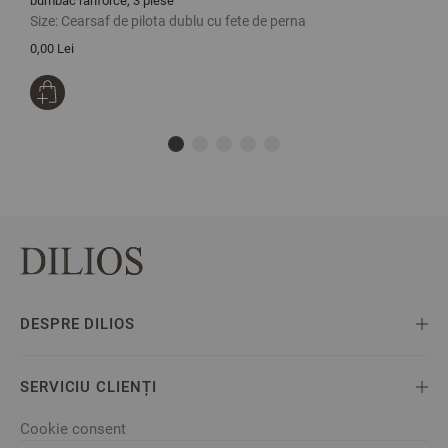
bumbac ranforce, 3 piese
b
Size:
Cearsaf de pilota dublu cu fete de perna
S
0,00 Lei
1
DESPRE DILIOS
SERVICIU CLIENȚI
Cookie consent