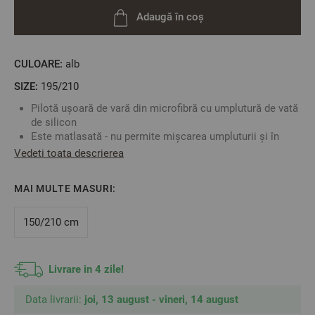
Adaugă în coș
CULOARE:
alb
SIZE:
195/210
Pilotă ușoară de vară din microfibră cu umplutură de vată
de silicon
Este matlasată - nu permite mișcarea umpluturii și în
plus oferă un aspect finit produsului
Vedeti toata descrierea
Material fin din microfibră de înaltă calitate
o
Potrivită pentru spălare la 40 C
MAI MULTE MASURI:
Antialergică
Mărime: 195/210 cm
150/210 cm
Material:
Față de pilotă: 100% Poliester
Livrare in 4 zile!
Umplutură: vată moale de silicon 100% poliester
2
Data livrarii:
Densitate: 150 gr/m
joi, 13 august - vineri, 14 august