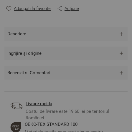
** Fotografiile sunt orientative. Poate varia ușor culoarea
sau tonalitatea.
Adaugati la favorite
Acțiune
Descriere
Îngrijire și origine
Recenzii si Comentarii
Livrare rapida
Costul de livrare este 19.60 lei pe teritoriul
României.
ОЕКО-ТЕX STANDARD 100
Materiale textile care sunt sigure pentru