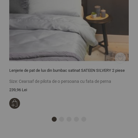
Lenjerie de pat de lux din bumbac satinat SATEEN SILVERY 2 piese
H
Size:
Cearsaf de pilota de o persoana cu fata de perna
S
239,96 Lei
2