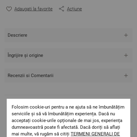
** Fotografiile sunt orientative. Poate varia ușor culoarea
sau tonalitatea.
Adaugati la favorite
Acțiune
Descriere
Îngrijire și origine
Recenzii si Comentarii
Folosim cookie-uri pentru a ne ajuta să ne îmbunătățim
Livrare rapida
serviciile și să vă îmbunătățim experiența. Dacă nu
Costul de livrare este 19.60 lei pe teritoriul
acceptați cookie-urile opționale de mai jos, experiența
României.
dumneavoastră poate fi afectată. Dacă doriți să aflați
ОЕКО-ТЕX STANDARD 100
mai multe, vă rugăm să citiți
TERMENI GENERALI DE
Materiale textile care sunt sigure pentru