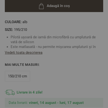
Adaugă în coș
CULOARE:
alb
SIZE:
195/210
Pilotă ușoară de iarnă din microfibră cu umplutură de
vată de silicon
Este matlasată - nu permite mișcarea umpluturii și în
plus oferă un aspect finit produsului
Vedeti toata descrierea
Material fin din microfibră de înaltă calitate
o
Potrivită pentru spălare la 40 C
MAI MULTE MASURI:
Antialergică
Mărime: 195/210 cm
150/210 cm
Material:
Față de pilotă: 100% Poliester
Livrare in 4 zile!
Umplutură: vată moale de silicon 100% poliester
2
Data livrarii:
Densitate: 300 gr/m
vineri, 14 august - luni, 17 august