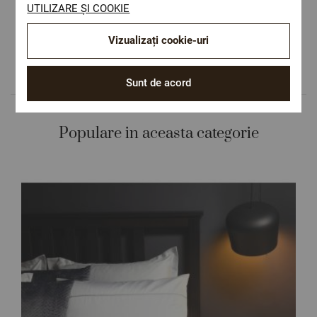
UTILIZARE ȘI COOKIE
sănătatea dumneavoastră.
Design autentic
Vizualizați cookie-uri
Culori și imprimeuri pentru orice stil și
preferință.
Sunt de acord
Populare in aceasta categorie