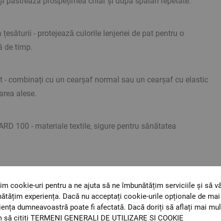
 își păstrează prospețimea chiar și după spălări repetate.
țesăturii - protejează culorile lenjeriei de pat pentru o
 de timp.
t - combinați cu un cearșaf normal sau un cearșaf cu elastic
area alese.
 100 - materiale textile, sigure pentru sănătatea
im cookie-uri pentru a ne ajuta să ne îmbunătățim serviciile și să v
ătățim experiența. Dacă nu acceptați cookie-urile opționale de mai 
iența dumneavoastră poate fi afectată. Dacă doriți să aflați mai mul
t orientative. Poate varia ușor culoarea sau tonalitatea.
 să citiți
TERMENI GENERALI DE UTILIZARE ȘI COOKIE