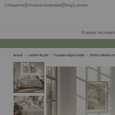
Despre Noi
Productie Sustenabila
Blog
Contact
Produse noi
Lenjeri
Skip to Content
Acasă
Lenjerii de pat
Cumpara dupa model
Pentru adolescen