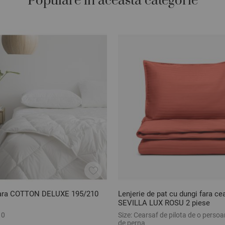
Populare in aceasta categorie
 vara COTTON DELUXE 195/210
Lenjerie de pat cu dungi fara ce
SEVILLA LUX ROSU 2 piese
10
Size:
Cearsaf de pilota de o persoa
de perna