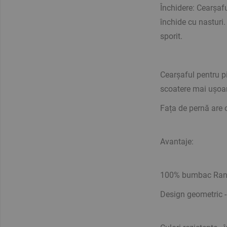
Închidere: Cearșafu
închide cu nasturi
sporit.
Cearșaful pentru pi
scoatere mai ușoară
Fața de pernă are o
Avantaje:
100% bumbac Ranfor
Design geometric -