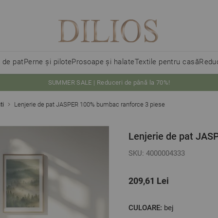
i de pat
Perne și pilote
Prosoape și halate
Textile pentru casă
Reduc
SUMMER SALE | Reduceri de până la 70%!
ti
Lenjerie de pat JASPER 100% bumbac ranforce 3 piese
Lenjerie de pat JAS
SKU: 4000004333
209,61 Lei
CULOARE:
bej