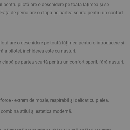
l pentru pilotă are o deschidere pe toată lățimea și se
** Fotografiile sunt ori
. Fața de pernă are o clapă pe partea scurtă pentru un confort
lotă are o deschidere pe toată lățimea pentru o introducere și
 a pilotei, închiderea este cu nasturi.
 clapă pe partea scurtă pentru un confort sporit, fără nasturi.
ce - extrem de moale, respirabil și delicat cu pielea.
 combină stilul și estetica modernă.