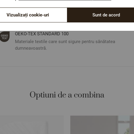
Vizualizați cookie-uri
Sunt de acord
ОЕКО-ТЕX STANDARD 100
Materiale textile care sunt sigure pentru sănătatea
dumneavoastră.
Optiuni de a combina