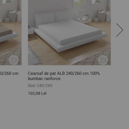
40/260 cm
Cearsaf de pat ALB 240/260 cm 100%
Fata 
bumbac ranforce
ranfo
Size:
240/260
Size:
5
102,08 Lei
25,01 