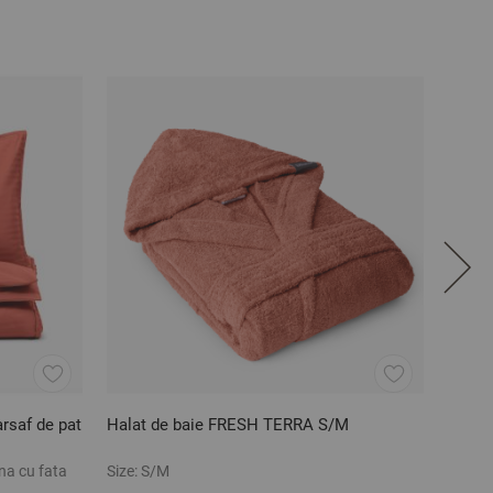
arsaf de pat
Halat de baie FRESH TERRA S/M
Cuver
na cu fata
Size:
S/M
Size:
2