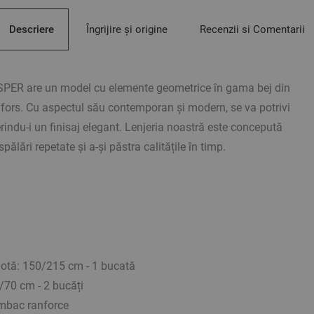
Avantaje:
Descriere
Îngrijire și origine
Recenzii si Comentarii
100% bumbac Ranforce - 
Design geometric - comb
ASPER are un model cu elemente geometrice în gama bej din
rs. Cu aspectul său contemporan și modern, se va potrivi
Culori rezistente - își 
oferindu-i un finisaj elegant. Lenjeria noastră este concepută
Vopsirea reactivă a țesăt
spălări repetate și a-și păstra calitățile în timp.
mai lungă de timp.
Fără cearșaf de pat - co
mărimea și culoarea al
OEKO-TEX STANDARD 100 
dumneavoastră.
ilotă: 150/215 cm - 1 bucată
Model al autorului.
0/70 cm - 2 bucăți
mbac ranforce