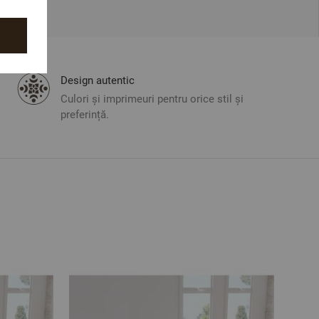
Design autentic
Culori și imprimeuri pentru orice stil și
preferință.