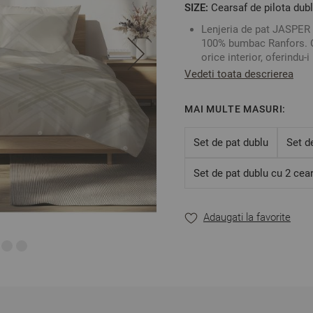
SIZE:
Cearsaf de pilota dubl
Lenjeria de pat JASPER
100% bumbac Ranfors. C
orice interior, oferindu-
rezista la spălări repetat
Vedeti toata descrierea
Caracteristici:
MAI MULTE MASURI:
Set de pat dublu
Set d
Dimensiune:
- Cearșaf pentru pilotă:
Set de pat dublu cu 2 cear
- Față de pernă: 50/70 c
Material: 100% bumbac 
Închidere: Cearșaful pen
Adaugati la favorite
cu nasturi. Fața de pern
Cearșaful pentru pilotă 
scoatere mai ușoară a pi
Fața de pernă are o clap