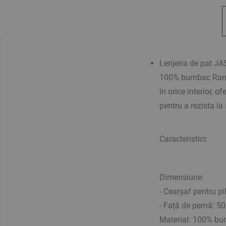
Lenjeria de pat J
100% bumbac Ranfo
în orice interior, 
pentru a rezista la 
Caracteristici:
Dimensiune:
- Cearșaf pentru p
- Față de pernă: 5
Material: 100% bu