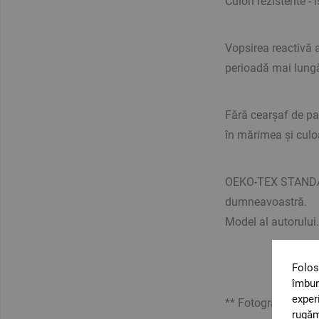
Culori rezistente -
Vopsirea reactivă a 
perioadă mai lungă
Fără cearșaf de pa
în mărimea și culo
OEKO-TEX STANDARD
dumneavoastră.
Model al autorului.
Folos
îmbun
exper
** Fotografiile sun
rugăm