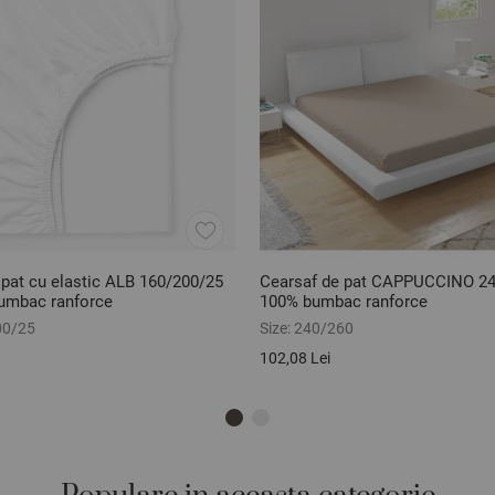
 pat cu elastic ALB 160/200/25
Cearsaf de pat CAPPUCCINO 2
umbac ranforce
100% bumbac ranforce
00/25
Size:
240/260
102,08 Lei