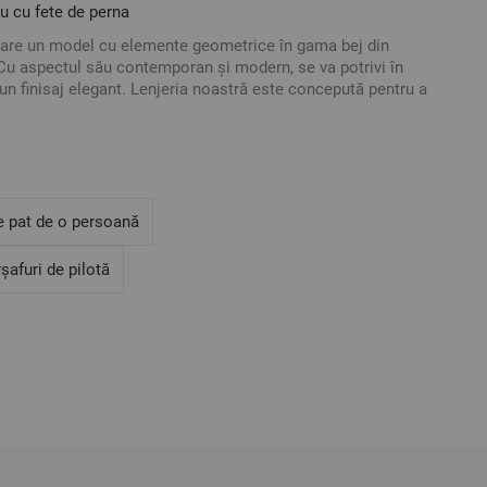
u cu fete de perna
 are un model cu elemente geometrice în gama bej din
u aspectul său contemporan și modern, se va potrivi în
i un finisaj elegant. Lenjeria noastră este concepută pentru a
e și a-și păstra calitățile în timp.
e pat de o persoană
 150/215 cm - 1 bucată
șafuri de pilotă
m - 2 bucăți
ranforce
tru pilotă are o deschidere pe toată lățimea și se închide
ă are o clapă pe partea scurtă pentru un confort sporit.
are o deschidere pe toată lățimea pentru o introducere și
lotei, închiderea este cu nasturi.
ă pe partea scurtă pentru un confort sporit, fără nasturi.