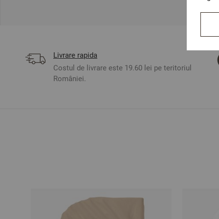
Livrare rapida
Costul de livrare este 19.60 lei pe teritoriul
României.