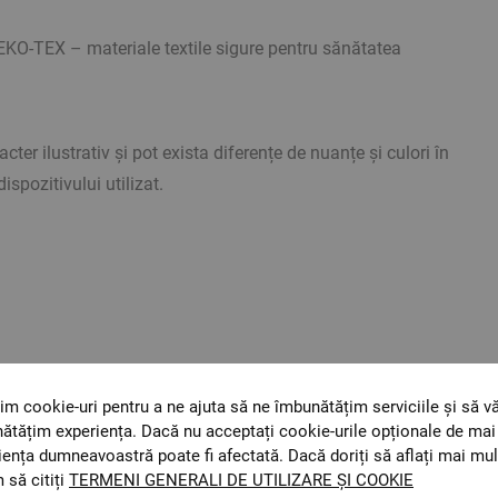
-TEX – materiale textile sigure pentru sănătatea
cter ilustrativ și pot exista diferențe de nuanțe și culori în
dispozitivului utilizat.
im cookie-uri pentru a ne ajuta să ne îmbunătățim serviciile și să v
ătățim experiența. Dacă nu acceptați cookie-urile opționale de mai 
iența dumneavoastră poate fi afectată. Dacă doriți să aflați mai mul
 să citiți
TERMENI GENERALI DE UTILIZARE ȘI COOKIE