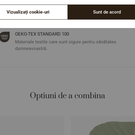
Vizualizați cookie-uri
Sunt de acord
ОЕКО-ТЕX STANDARD 100
Materiale textile care sunt sigure pentru sănătatea
dumneavoastră.
Optiuni de a combina