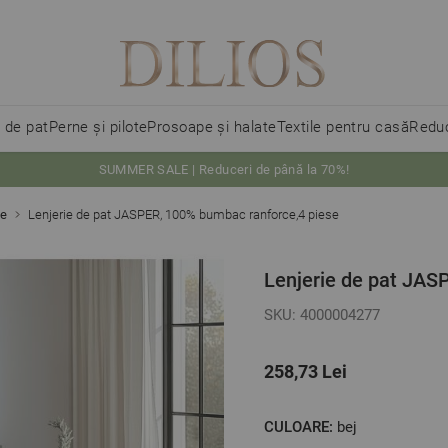
i de pat
Perne și pilote
Prosoape și halate
Textile pentru casă
Reduc
SUMMER SALE | Reduceri de până la 70%!
ce
Lenjerie de pat JASPER, 100% bumbac ranforce,4 piese
Lenjerie de pat JAS
SKU: 4000004277
258,73 Lei
CULOARE:
bej