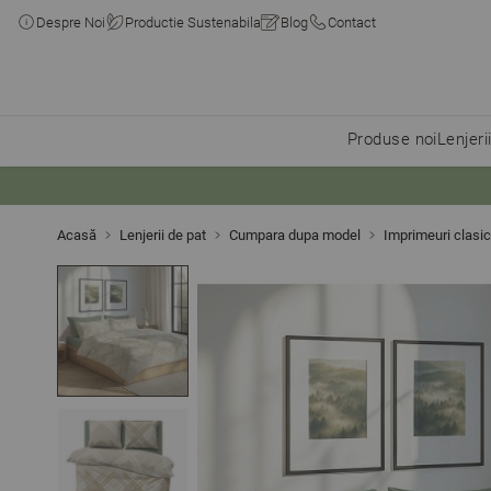
Despre Noi
Productie Sustenabila
Blog
Contact
Produse noi
Lenjeri
Skip to Content
Acasă
Lenjerii de pat
Cumpara dupa model
Imprimeuri clasi