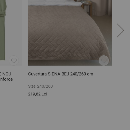
DE NOU
Cuvertura SIENA BEJ 240/260 cm
Set f
nforce
bumba
Size:
240/260
Size:
5
219,82 Lei
41,94 