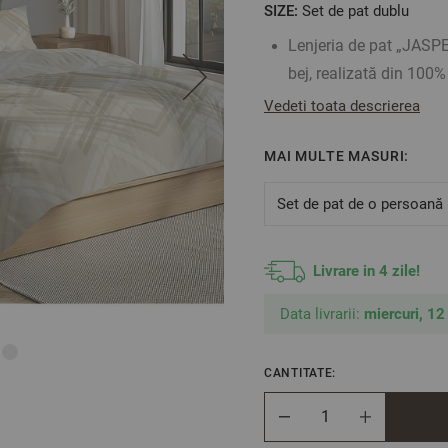
SIZE:
Set de pat dublu
Lenjeria de pat „JASPE
bej, realizată din 100
stilul modern, se va int
Vedeti toata descrierea
elegant. Lenjeria noast
MAI MULTE MASURI:
pentru a-și păstra calit
Caracteristici:
Set de pat de o persoană
Dimensiuni:
husă pentru pilotă
Livrare in 4 zile!
cearșaf de pat: ve
Data livrarii:
miercuri, 12
fețe de pernă: 50/7
Material: 100% bumba
CANTITATE:
Închidere: Husa pentru 
pernă au închidere tip 
Cantitate
Fețele de pernă prezent