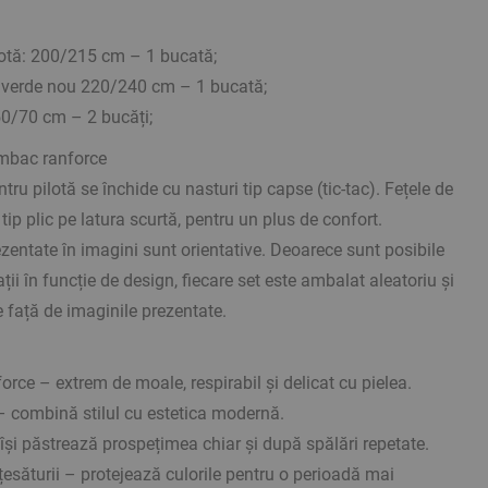
lotă: 200/215 cm – 1 bucată;
: verde nou 220/240 cm – 1 bucată;
50/70 cm – 2 bucăți;
mbac ranforce
tru pilotă se închide cu nasturi tip capse (tic-tac). Fețele de
tip plic pe latura scurtă, pentru un plus de confort.
zentate în imagini sunt orientative. Deoarece sunt posibile
i în funcție de design, fiecare set este ambalat aleatoriu și
e față de imaginile prezentate.
ce – extrem de moale, respirabil și delicat cu pielea.
 combină stilul cu estetica modernă.
 își păstrează prospețimea chiar și după spălări repetate.
țesăturii – protejează culorile pentru o perioadă mai