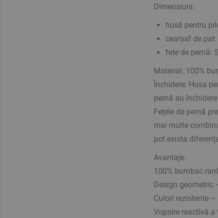
Dimensiuni:
husă pentru pi
cearșaf de pat
fețe de pernă: 
Material: 100% bu
Închidere: Husa pen
pernă au închidere 
Fețele de pernă pre
mai multe combinați
pot exista diferenț
Avantaje:
100% bumbac ranfor
Design geometric –
Culori rezistente –
Vopsire reactivă a 