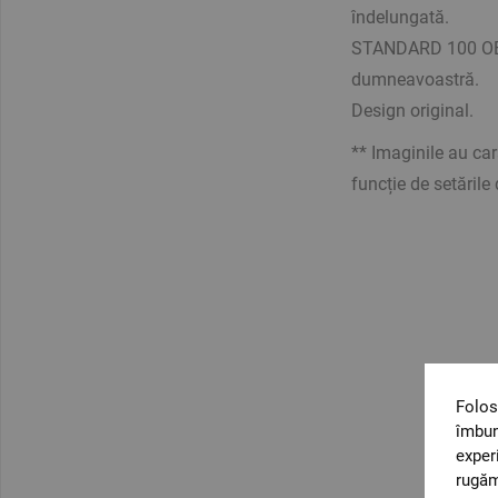
îndelungată.
STANDARD 100 OEKO
dumneavoastră.
Design original.
** Imaginile au cara
funcție de setările 
Folos
îmbun
exper
rugăm