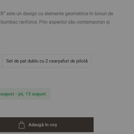
R” este un design cu elemente geometrice în tonuri de
% bumbac ranforce. Prin aspectul său contemporan și
egra cu ușurință în orice interior, oferindu-i un finisaj
ră este creată pentru a rezista la spălări repetate și
ățile în timp.
Set de pat dublu cu 2 cearșafuri de pilotă
: 200/215 cm – 1 bucată;
rde nou 220/240 cm – 1 bucată;
 august - joi, 13 august
0 cm – 2 bucăți;
c ranforce
pilotă se închide cu nasturi tip capse (tic-tac). Fețele de
plic pe latura scurtă, pentru un plus de confort.
Adaugă în coș
ate în imagini sunt orientative. Deoarece sunt posibile