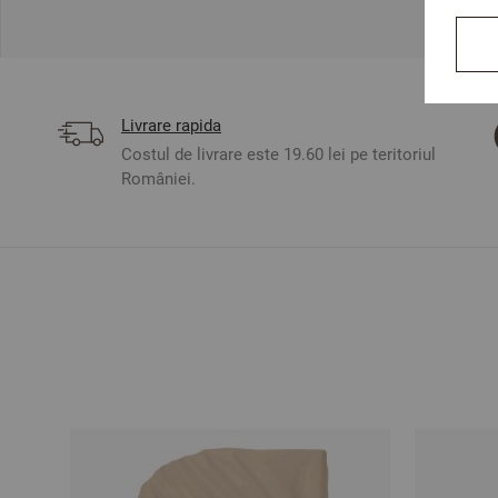
Livrare rapida
Costul de livrare este 19.60 lei pe teritoriul
României.