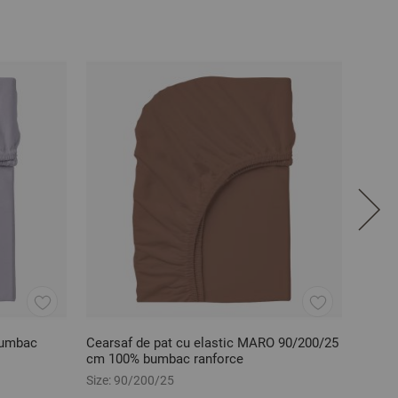
bumbac
Cearsaf de pat cu elastic MARO 90/200/25
Cears
cm 100% bumbac ranforce
140/2
Size:
90/200/25
Size:
1