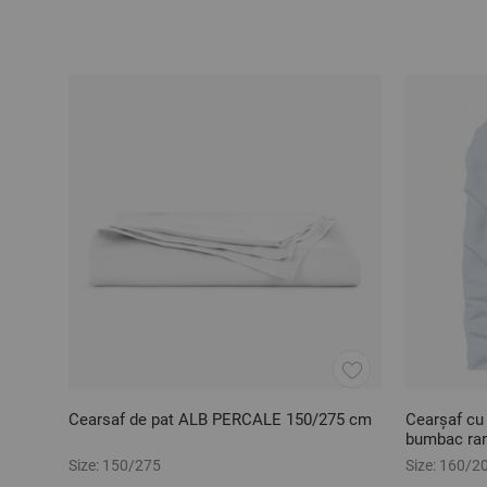
Cearsaf de pat ALB PERCALE 150/275 cm
Cearșaf cu
bumbac ran
Size:
150/275
Size:
160/2