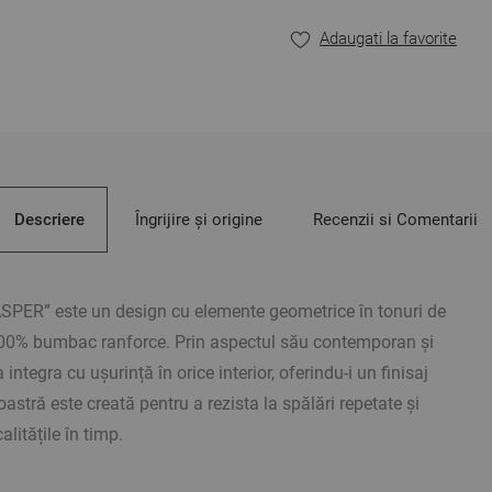
mai multe combinații în
Adaugati la favorite
pot exista diferențe fa
Avantaje:
100% bumbac ranforce –
Design geometric – co
Culori rezistente – își
Vopsire reactivă a țesă
Descriere
Îngrijire și origine
Recenzii si Comentarii
îndelungată.
STANDARD 100 OEKO-TEX
dumneavoastră.
ASPER” este un design cu elemente geometrice în tonuri de
Design original.
 100% bumbac ranforce. Prin aspectul său contemporan și
 integra cu ușurință în orice interior, oferindu-i un finisaj
** Imaginile au caracter
oastră este creată pentru a rezista la spălări repetate și
funcție de setările dispo
alitățile în timp.