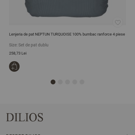
Lenjeria de pat NEPTUN TURQUOISE 100% bumbac ranforce 4 piese
L
Size:
Set de pat dublu
S
258,73 Lei
1