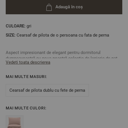
Adaugă în coș
CULOARE:
gri
SIZE:
Cearsaf de pilota de o persoana cu fata de perna
Aspect impresionant de elegant pentru dormitorul
dumneavoastră cu noua noastră colecție de lenjerie de pat
Vedeti toata descrierea
Percale.
O țesătură densă și fin țesută, cu finisaj mat. Oferiți-vă
MAI MULTE MASURI:
dumneavoastră și celor dragi o senzație superbă de puritate
și lux în patru culori delicate.
Cearsaf de pilota dublu cu fete de perna
Caracteristici:
Dimensiune:
- cearșaf de pilotă: 150/210 cm - 1 bucată
MAI MULTE CULORI:
- față de pernă: 50/70 - 1 bucată
Material: Percale 50% bumbac / 50% bambus
Culoare: Gri deschis pastel