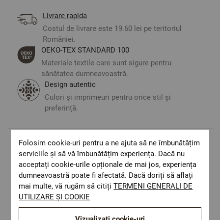
Livrare rapida
Costul de livrare este 19.60 lei pe teritoriul
României.
ОЕКО-ТЕX STANDARD 100
Materiale textile care sunt sigure pentru
sănătatea dumneavoastră.
Design autentic
Culori și imprimeuri pentru orice stil și
preferință.
Folosim cookie-uri pentru a ne ajuta să ne îmbunătățim
Optiuni de a combina
serviciile și să vă îmbunătățim experiența. Dacă nu
acceptați cookie-urile opționale de mai jos, experiența
dumneavoastră poate fi afectată. Dacă doriți să aflați
mai multe, vă rugăm să citiți
TERMENI GENERALI DE
UTILIZARE ȘI COOKIE
Vizualizați cookie-uri