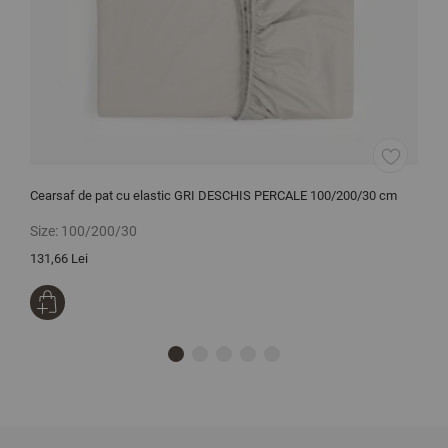
Cearsaf de pat cu elastic GRI DESCHIS PERCALE 100/200/30 cm
L
Size:
100/200/30
S
131,66 Lei
2