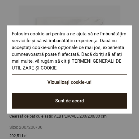
Folosim cookie-uri pentru a ne ajuta să ne îmbunătățim
serviciile și să vă îmbunătățim experiența. Dacă nu
acceptați cookie-urile opționale de mai jos, experiența
dumneavoastră poate fi afectată. Dacă doriți să aflați
mai multe, vă rugăm să citiți
TERMENI GENERALI DE
UTILIZARE ȘI COOKIE
Vizualizați cookie-uri
Sunt de acord
Cearsaf de pat cu elastic ALB PERCALE 200/200/30 cm
C
Size:
200/200/30
S
202,51 Lei
1