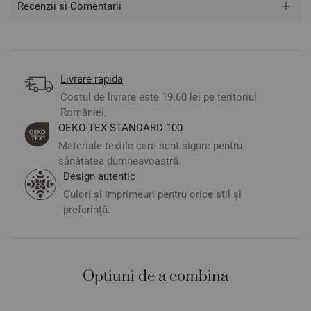
Recenzii si Comentarii
Aspect mat luxos și durabilitate de lungă durată.
Termoreglare perfectă - vă menține răcoros în zilele
călduroase și cald în cele reci.
Fără cearșaf de pat - combinați cu un cearșaf clasic sau un
cearșaf cu elastic în mărimea și culoarea preferată.
Livrare rapida
OEKO-TEX STANDARD 100 - materiale textile sigure pentru
sănătatea dumneavoastră.
Costul de livrare este 19.60 lei pe teritoriul
Model original.
României.
Fabricat în Bulgaria.
ОЕКО-ТЕX STANDARD 100
Materiale textile care sunt sigure pentru
sănătatea dumneavoastră.
** Fotografiile sunt orientative. Poate varia ușor culoarea sau
Design autentic
tonalitatea.
Culori și imprimeuri pentru orice stil și
preferință.
Optiuni de a combina