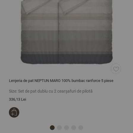
Lenjeria de pat NEPTUN MARO 100% bumbac ranforce 5 piese
L
Size:
Set de pat dublu cu 2 cearșafuri de pilotă
S
336,13 Lei
1