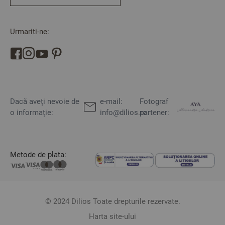
Urmariti-ne:
Dacă aveți nevoie de
e-mail:
Fotograf
o informație:
info@dilios.ro
partener:
Metode de plata:
© 2024 Dilios Toate drepturile rezervate.
Harta site-ului