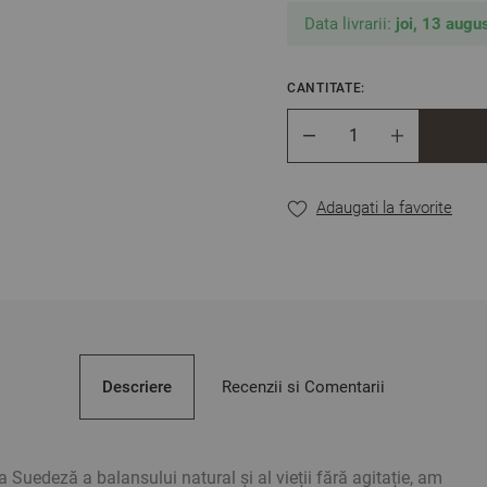
Fețe de pernă – 50/70 c
Data livrarii:
joi, 13 augus
** Fotografiile sunt orient
CANTITATE:
Cantitate
Adaugati la favorite
Descriere
Recenzii si Comentarii
ia Suedeză a balansului natural și al vieții fără agitație, am