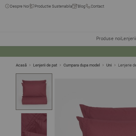
Despre Noi
Productie Sustenabila
Blog
Contact
Produse noi
Lenjeri
Skip to Content
Acasă
Lenjerii de pat
Cumpara dupa model
Uni
Lenjerie 