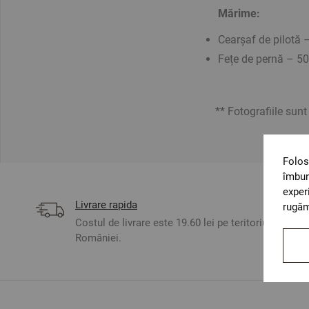
Mărime:
Cearșaf de pilotă
Fețe de pernă – 5
** Fotografiile sunt o
Folos
îmbun
exper
Livrare rapida
rugăm
Costul de livrare este 19.60 lei pe teritoriul
României.