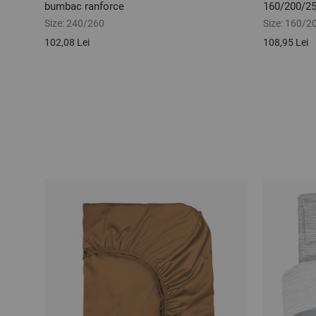
bumbac ranforce
160/200/2
Size:
240/260
Size:
160/2
102,08 Lei
108,95 Lei