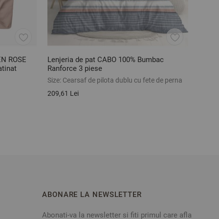
EEN ROSE
Lenjeria de pat CABO 100% Bumbac
Halat
tinat
Ranforce 3 piese
Size:
Cearsaf de pilota dublu cu fete de perna
Size:
S
209,61 Lei
205,39
ABONARE LA NEWSLETTER
Abonati-va la newsletter si fiti primul care afla