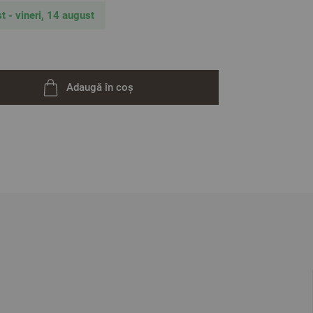
m – 2 bucăți
t - vineri, 14 august
ative. Poate varia ușor culoarea sau tonalitatea.
Adaugă în coș