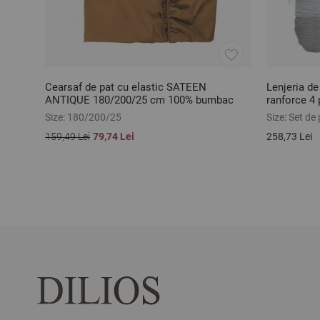
Cearsaf de pat cu elastic SATEEN
Lenjeria d
ANTIQUE 180/200/25 cm 100% bumbac
ranforce 4 
satinat
Size:
180/200/25
Size:
Set de 
159,49 Lei
79,74 Lei
258,73 Lei