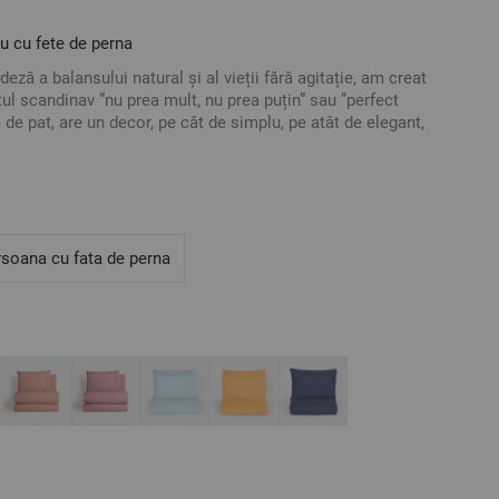
u cu fete de perna
edeză a balansului natural și al vieții fără agitație, am creat
tul scandinav ”nu prea mult, nu prea puțin” sau ”perfect
 de pat, are un decor, pe cât de simplu, pe atât de elegant,
i confort.
ac ranforce 100%, este certificat cu OEKO-TEX® Standard
ate, balans și somn odihnitor.
lecția noastă de lenjerie de pat.
itiva și armonioasă a vieții!
o margine decorativă la nivelul pieptului și se închide cu
rsoana cu fata de perna
d pe latura scurtă.
la temperatura indicată pe ambalaj pentru o prospețime a
pentru protejarea calității lenjeriei de pat.
 Ranforce
0/215 cm – 1 bucată