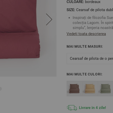
CULOARE:
bordeaux
SIZE:
Cearsaf de pilota dubl
Inspirați de filozofia Su
colecția Lagom. În spiri
simplu”, lenjeria noastră
lăsând senzația de lux ș
Vedeti toata descrierea
Materialul fin din bumb
100 și garantează sănăt
MAI MULTE MASURI:
Experimentați Lagom, co
Bucurați-vă de latura poz
Cearșaful de pilotă are 
Cearsaf de pilota de o pe
panglici decorative.
Fețele de pernă se închi
Spălați și călcați doar 
MAI MULTE CULORI:
culorilor îndelungată și 
Culoare: Bordeaux
Fabricat în Bulgaria
Material: 100% Bumbac
Mărime:
Livrare in 4 zile!
Cearșaf de pilotă – 20