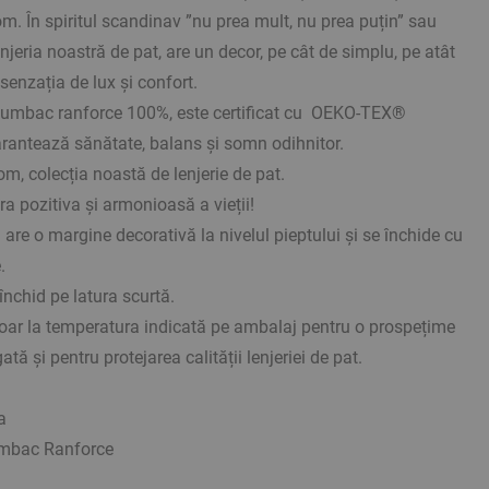
m. În spiritul scandinav ”nu prea mult, nu prea puțin” sau
enjeria noastră de pat, are un decor, pe cât de simplu, pe atât
senzația de lux și confort.
 bumbac ranforce 100%, este certificat cu OEKO-TEX®
rantează sănătate, balans și somn odihnitor.
m, colecția noastă de lenjerie de pat.
ra pozitiva și armonioasă a vieții!
 are o margine decorativă la nivelul pieptului și se închide cu
.
închid pe latura scurtă.
 doar la temperatura indicată pe ambalaj pentru o prospețime
ată și pentru protejarea calității lenjeriei de pat.
a
umbac Ranforce