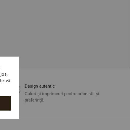
ă
jos,
te, vă
Design autentic
Culori și imprimeuri pentru orice stil și
preferință.