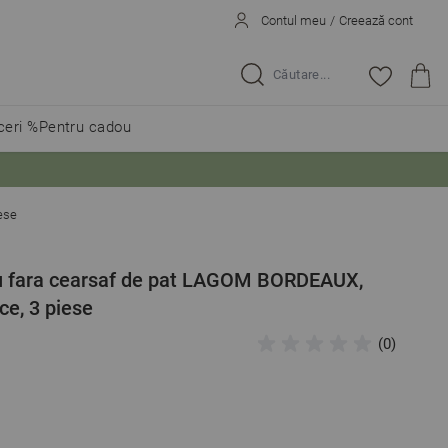
Contul meu
/
Creează cont
Caută...
eri %
Pentru cadou
ese
lu fara cearsaf de pat LAGOM BORDEAUX,
e, 3 piese
(0)