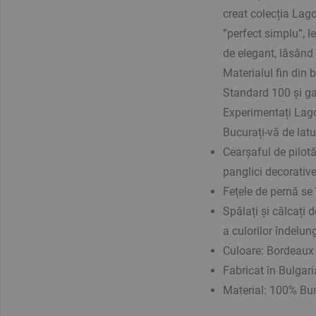
creat colecția Lago
”perfect simplu”, l
de elegant, lăsând 
Materialul fin din
Standard 100 și ga
Experimentați Lago
Bucurați-vă de latu
Cearșaful de pilotă
panglici decorative
Fețele de pernă se 
Spălați și călcați
a culorilor îndelung
Culoare: Bordeaux
Fabricat în Bulgari
Material: 100% B