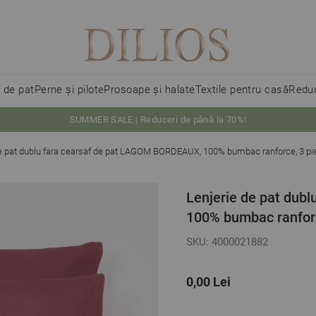
i de pat
Perne și pilote
Prosoape și halate
Textile pentru casă
Reduc
SUMMER SALE | Reduceri de până la 70%!
de pat dublu fara cearsaf de pat LAGOM BORDEAUX, 100% bumbac ranforce, 3 pi
Lenjerie de pat dub
100% bumbac ranforc
SKU: 4000021882
0,00 Lei