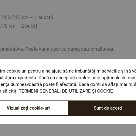
 – 200/215 cm – 1 bucată
0/70 cm – 2 bucăți
rientative. Poate varia ușor culoarea sau tonalitatea.
im cookie-uri pentru a ne ajuta să ne îmbunătățim serviciile și să v
ătățim experiența. Dacă nu acceptați cookie-urile opționale de mai 
iența dumneavoastră poate fi afectată. Dacă doriți să aflați mai mul
ОЕКО-ТЕX STANDARD 100
 să citiți
TERMENI GENERALI DE UTILIZARE ȘI COOKIE
Materiale textile care sunt sigure pentru sănătatea
dumneavoastră.
Vizualizați cookie-uri
Sunt de acord