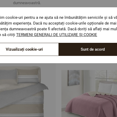
dumneavoastră.
im cookie-uri pentru a ne ajuta să ne îmbunătățim serviciile și să v
ătățim experiența. Dacă nu acceptați cookie-urile opționale de mai 
iența dumneavoastră poate fi afectată. Dacă doriți să aflați mai mul
 să citiți
TERMENI GENERALI DE UTILIZARE ȘI COOKIE
Optiuni de a combina
Vizualizați cookie-uri
Sunt de acord