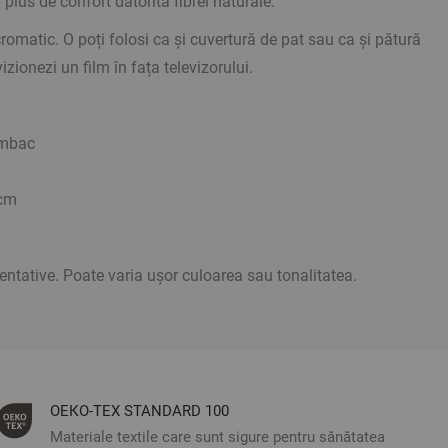
plus de confort datorită fibrei naturale.
matic. O poți folosi ca și cuvertură de pat sau ca și pătură
izionezi un film în fața televizorului.
umbac
cm
ientative. Poate varia ușor culoarea sau tonalitatea.
ОЕКО-ТЕX STANDARD 100
Materiale textile care sunt sigure pentru sănătatea