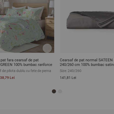
 pat fara cearsaf de pat
Cearsaf de pat normal SATEE
GREEN 100% bumbac ranforce
240/260 cm 100% bumbac satin
 de pilota dublu cu fete de perna
Size:
240/260
38,79 Lei
141,81 Lei