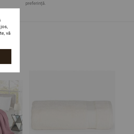
preferință.
ă
jos,
te, vă