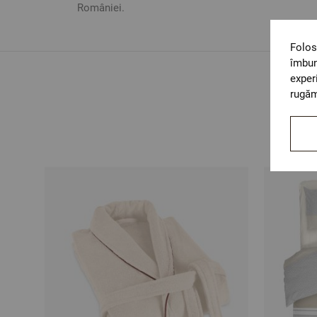
României.
Folos
îmbun
exper
rugăm