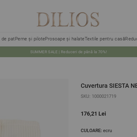
i de pat
Perne și pilote
Prosoape și halate
Textile pentru casă
Reduc
SUMMER SALE | Reduceri de până la 70%!
Cuvertura SIESTA 
SKU: 1000021719
176,21 Lei
CULOARE:
ecru