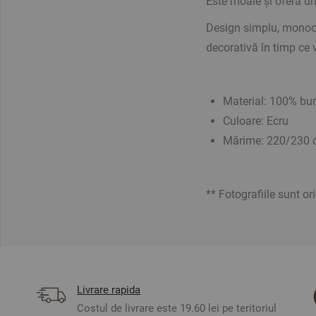
Este moale și oferă un 
Design simplu, monocro
decorativă în timp ce v
Material: 100% b
Culoare: Ecru
Mărime:
220/230 
** Fotografiile sunt or
Livrare rapida
Costul de livrare este 19.60 lei pe teritoriul