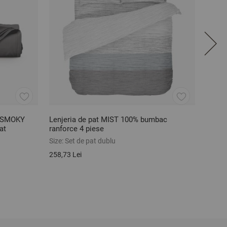
N SMOKY
Lenjeria de pat MIST 100% bumbac
Halat
at
ranforce 4 piese
50% m
Size:
Set de pat dublu
Size:
L
258,73 Lei
215,15