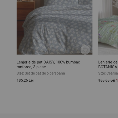
Lenjerie de pat DAISY, 100% bumbac
Lenjerie de
ranforce, 3 piese
BOTANICA 
3 piese
Size:
Set de pat de o persoană
Size:
Cearsaf
185,26 Lei
185,05 Lei
1