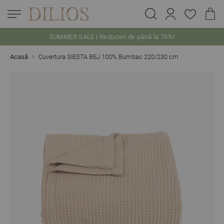
SUMMER SALE | Reduceri de până la 70%!
Skip to Content
Acasă
Cuvertura SIESTA BEJ 100% Bumbac 220/230 cm