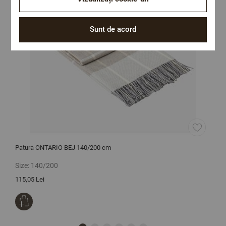
Sunt de acord
Patura ONTARIO BEJ 140/200 cm
P
Size:
140/200
S
115,05 Lei
1