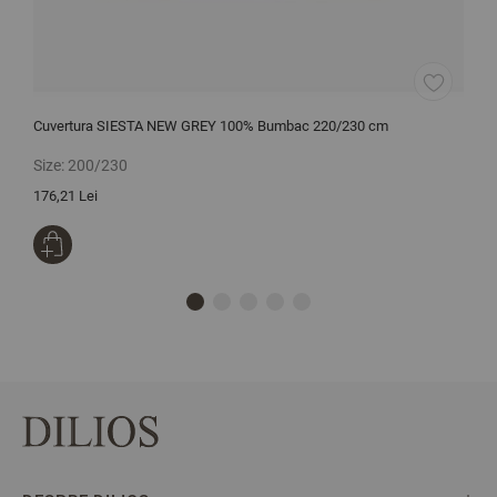
Cuvertura SIESTA NEW GREY 100% Bumbac 220/230 cm
L
Size:
200/230
S
176,21 Lei
1