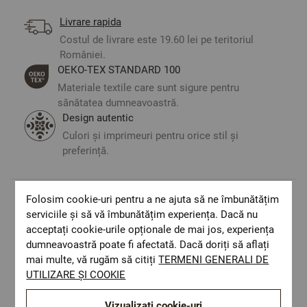
Livrare rapida
Costul de livrare este 19.60 lei pe teritoriul
României.
ОЕКО-ТЕX STANDARD 100
Materiale textile care sunt sigure pentru
sănătatea dumneavoastră.
Design autentic
Culori și imprimeuri pentru orice stil și
preferință.
Folosim cookie-uri pentru a ne ajuta să ne îmbunătățim
Optiuni de a combina
serviciile și să vă îmbunătățim experiența. Dacă nu
acceptați cookie-urile opționale de mai jos, experiența
dumneavoastră poate fi afectată. Dacă doriți să aflați
mai multe, vă rugăm să citiți
TERMENI GENERALI DE
UTILIZARE ȘI COOKIE
Vizualizați cookie-uri