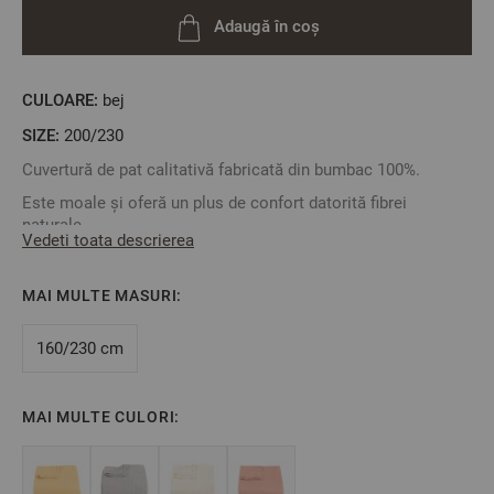
Adaugă în coș
CULOARE:
bej
SIZE:
200/230
Cuvertură de pat calitativă fabricată din bumbac 100%.
Este moale și oferă un plus de confort datorită fibrei
naturale.
Vedeti toata descrierea
Design simplu, monocromatic. O poți folosi ca și cuvertură
de pat sau ca și pătură decorativă în timp ce vizionezi un film
MAI MULTE MASURI:
în fața televizorului.
160/230 cm
Material: 100% bumbac
Culoare: Bej
Mărime:
220/230 cm
MAI MULTE CULORI:
** Fotografiile sunt orientative. Poate varia ușor culoarea sau