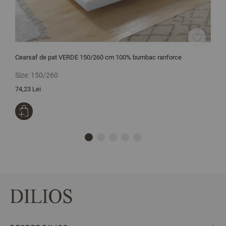
Cearsaf de pat VERDE 150/260 cm 100% bumbac ranforce
C
Size:
150/260
S
74,23 Lei
7