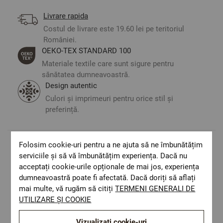
Livrare rapida
Costul de livrare este 19.60 lei pe teritoriul
României.
ОЕКО-ТЕX STANDARD 100
Materiale textile care sunt sigure pentru
sănătatea dumneavoastră.
Design autentic
Culori și imprimeuri pentru orice stil și
preferință.
Folosim cookie-uri pentru a ne ajuta să ne îmbunătățim
Optiuni de a combina
serviciile și să vă îmbunătățim experiența. Dacă nu
acceptați cookie-urile opționale de mai jos, experiența
dumneavoastră poate fi afectată. Dacă doriți să aflați
mai multe, vă rugăm să citiți
TERMENI GENERALI DE
UTILIZARE ȘI COOKIE
Vizualizați cookie-uri