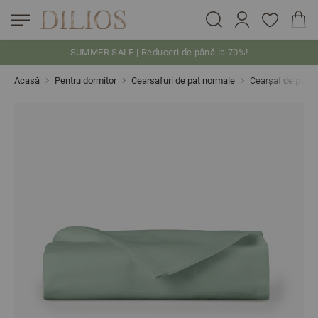
SUMMER SALE | Reduceri de până la 70%!
Skip to Content
Acasă
Pentru dormitor
Cearsafuri de pat normale
Cearșaf de pat