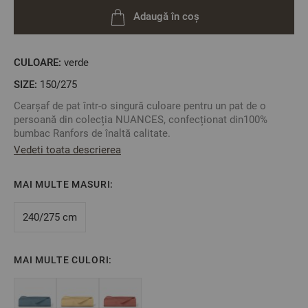
Adaugă în coș
CULOARE:
verde
SIZE:
150/275
Cearșaf de pat într-o singură culoare pentru un pat de o
persoană din colecția NUANCES, confecționat din100%
bumbac Ranfors de înaltă calitate.
Vedeti toata descrierea
Creați-vă un set de lenjerie de pat la alegere. Alegeți modelul
dorit și combinați-l cu fețe de pernă si un cearșaf pentru
pilotă.
MAI MULTE MASURI:
Culoare: Verde
240/275 cm
Compoziție: 100% bumbac Ranfors
Dimensiune: 150/275 cm
MAI MULTE CULORI:
** Fotografiile sunt orientative. Poate varia ușor culoarea
sau tonalitatea.