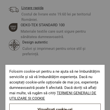
Livrare rapida
Costul de livrare este 19.60 lei pe teritoriul
României.
ОЕКО-ТЕX STANDARD 100
Materiale textile care sunt sigure pentru
sănătatea dumneavoastră.
Design autentic
Culori și imprimeuri pentru orice stil și
preferință.
Folosim cookie-uri pentru a ne ajuta să ne îmbunătățim
Optiuni de a combina
serviciile și să vă îmbunătățim experiența. Dacă nu
acceptați cookie-urile opționale de mai jos, experiența
dumneavoastră poate fi afectată. Dacă doriți să aflați
mai multe, vă rugăm să citiți
TERMENI GENERALI DE
UTILIZARE ȘI COOKIE
Vizualizați cookie-uri