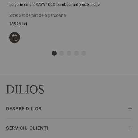
Lenjerie de pat KAYA 100% bumbac ranforce 3 piese
L
Size:
Set de pat de o persoană
S
185,26 Lei
2
DESPRE DILIOS
SERVICIU CLIENȚI