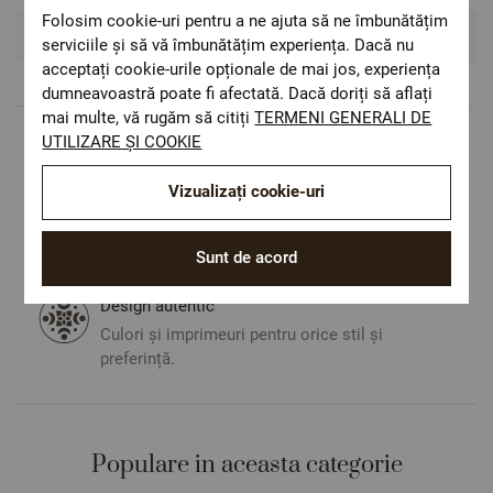
Folosim cookie-uri pentru a ne ajuta să ne îmbunătățim
Recenzii si Comentarii
serviciile și să vă îmbunătățim experiența. Dacă nu
acceptați cookie-urile opționale de mai jos, experiența
dumneavoastră poate fi afectată. Dacă doriți să aflați
mai multe, vă rugăm să citiți
TERMENI GENERALI DE
UTILIZARE ȘI COOKIE
Livrare rapida
Costul de livrare este 19.60 lei pe teritoriul
Vizualizați cookie-uri
României.
ОЕКО-ТЕX STANDARD 100
Materiale textile care sunt sigure pentru
Sunt de acord
sănătatea dumneavoastră.
Design autentic
Culori și imprimeuri pentru orice stil și
preferință.
Populare in aceasta categorie