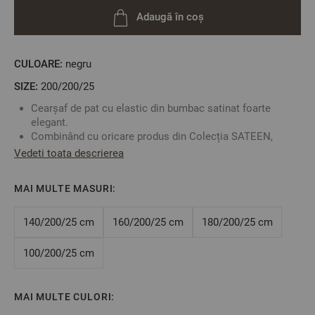
Adaugă în coș
CULOARE:
negru
SIZE:
200/200/25
Cearșaf de pat cu elastic din bumbac satinat foarte
elegant.
Combinând cu oricare produs din Colecția SATEEN,
puteți să vă creați propriul set adecvat măsurilor patului
Vedeti toata descrierea
dumneavoastră dând o notă extrem de distinsă și
elegantă dormitorului.
MAI MULTE MASURI:
Bumbacul satinat are o rata foarte mică de micșorare la
spălat.
Fabricat în Bulgaria
140/200/25 cm
160/200/25 cm
180/200/25 cm
Culoare:
Negru
Mărime: 200/200/25 cm
100/200/25 cm
Acest cearșaf este potrivit pentru saltele cu înălțimea de
maxim 25 cm
Material: 100% bumbac satinat
MAI MULTE CULORI: