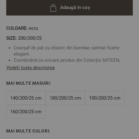
Adaugă în coș
CULOARE:
ecru
SIZE:
200/200/25
Cearșaf de pat cu elastic din bumbac satinat foarte
elegant.
Combinând cu oricare produs din Colecția SATEEN,
puteți să vă creați propriul set adecvat măsurilor patului
Vedeti toata descrierea
dumneavoastră dând o notă extrem de distinsă și
elegantă dormitorului.
MAI MULTE MASURI:
Bumbacul satinat are o rata foarte mică de micșorare la
spălat.
Fabricat în Bulgaria
140/200/25 cm
180/200/25 cm
100/200/25 cm
Culoare:
Ecru
Mărime: 200/200/25 cm
160/200/25 cm
Acest cearșaf este potrivit pentru saltele cu înălțimea de
maxim 25 cm
Material: 100% bumbac satinat
MAI MULTE CULORI: