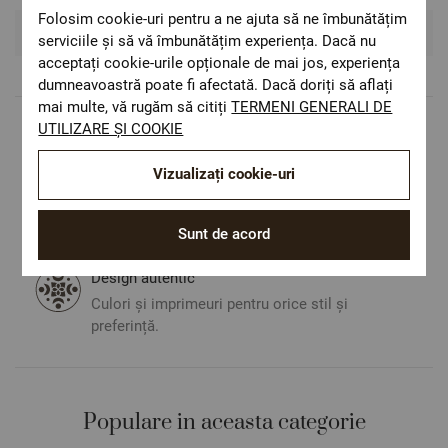
Folosim cookie-uri pentru a ne ajuta să ne îmbunătățim
Recenzii si Comentarii
serviciile și să vă îmbunătățim experiența. Dacă nu
acceptați cookie-urile opționale de mai jos, experiența
dumneavoastră poate fi afectată. Dacă doriți să aflați
mai multe, vă rugăm să citiți
TERMENI GENERALI DE
UTILIZARE ȘI COOKIE
Livrare rapida
Costul de livrare este 19.60 lei pe teritoriul
Vizualizați cookie-uri
României.
ОЕКО-ТЕX STANDARD 100
Materiale textile care sunt sigure pentru
Sunt de acord
sănătatea dumneavoastră.
Design autentic
Culori și imprimeuri pentru orice stil și
preferință.
Populare in aceasta categorie