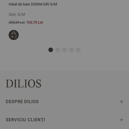
Halat de baie DENIM GRI S/M
C
Size:
S/M
S
205,39 Lei
102,70 Lei
1
DESPRE DILIOS
SERVICIU CLIENȚI