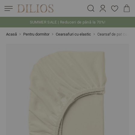
SUMMER SALE | Reduceri de până la 70%!
Skip to Content
Acasă
Pentru dormitor
Cearsafuri cu elastic
Cearsaf de pat cu el