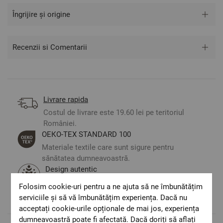
Îngrijire și origine
Recenzii si Comentarii
Livrare rapida
Costul de livrare este 19.60 lei pe teritoriul
României.
ОЕКО-ТЕX STANDARD 100
Materiale textile care sunt sigure pentru
sănătatea dumneavoastră.
Design autentic
Culori și imprimeuri pentru orice stil și
Folosim cookie-uri pentru a ne ajuta să ne îmbunătățim
preferință.
serviciile și să vă îmbunătățim experiența. Dacă nu
acceptați cookie-urile opționale de mai jos, experiența
dumneavoastră poate fi afectată. Dacă doriți să aflați