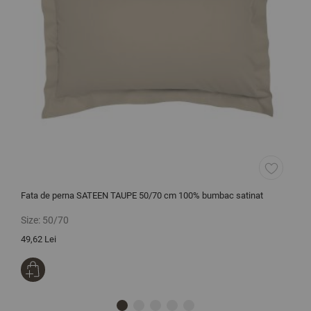
Fata de perna SATEEN TAUPE 50/70 cm 100% bumbac satinat
P
Size:
50/70
S
49,62 Lei
2