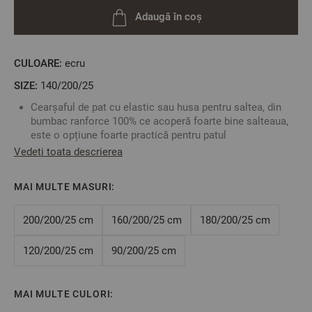
Adaugă în coș
CULOARE:
ecru
SIZE:
140/200/25
Cearșaful de pat cu elastic sau husa pentru saltea, din
bumbac ranforce 100% ce acoperă foarte bine salteaua,
este o opțiune foarte practică pentru patul
dumneavoastră.
Vedeti toata descrierea
Pentru a alege corespunzător cearșaful potrivit, este
necesar sa cunoașteți cu exactitate dimensiunile saltelei
MAI MULTE MASURI:
dumneavoastră: Lățime/Lungime/Înălțime
Puteți să vă creați propriul set combinând acest cearșaf
de pat cu oricare față de pernă sau cearșaf de pilotă în
200/200/25 cm
160/200/25 cm
180/200/25 cm
funcție de preferințele dumneavoastră.
Fabricat în Bulgaria
120/200/25 cm
90/200/25 cm
Culoare: Ecru
Material:
100% Bumbac Ranforce
Mărime: 140/200/25 cm – acest cearșaf este potrivit
MAI MULTE CULORI:
pentru o saltea cu înălțimea maximă de 25 cm.