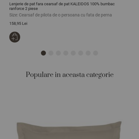
Lenjerie de pat fara cearsaf de pat KALEIDOS 100% bumbac
L
ranforce 2 piese
p
Size:
Cearsaf de pilota de o persoana cu fata de perna
S
158,95 Lei
1
Populare in aceasta categorie