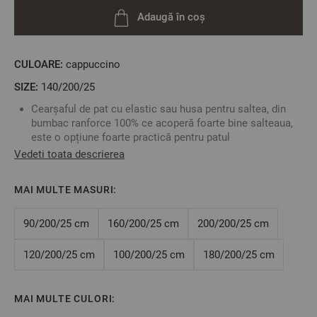
Adaugă în coș
CULOARE:
cappuccino
SIZE:
140/200/25
Cearșaful de pat cu elastic sau husa pentru saltea, din
bumbac ranforce 100% ce acoperă foarte bine salteaua,
este o opțiune foarte practică pentru patul
dumneavoastră.
Vedeti toata descrierea
Pentru a alege corespunzător cearșaful potrivit, este
necesar sa cunoașteți cu exactitate dimensiunile saltelei
MAI MULTE MASURI:
dumneavoastră: Lățime/Lungime/Înălțime
Puteți să vă creați propriul set combinând acest cearșaf
de pat cu oricare față de pernă sau cearșaf de pilotă în
90/200/25 cm
160/200/25 cm
200/200/25 cm
funcție de preferințele dumneavoastră.
Fabricat în Bulgaria
120/200/25 cm
100/200/25 cm
180/200/25 cm
Culoare: Cappuccino
Material:
100% Bumbac Ranforce
Mărime: 140/200/25 cm – acest cearșaf este potrivit
MAI MULTE CULORI:
pentru o saltea cu înălțimea maximă de 25 cm.