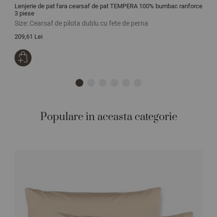
Lenjerie de pat fara cearsaf de pat TEMPERA 100% bumbac ranforce
L
3 piese
r
Size:
Cearsaf de pilota dublu cu fete de perna
S
209,61 Lei
2
Populare in aceasta categorie