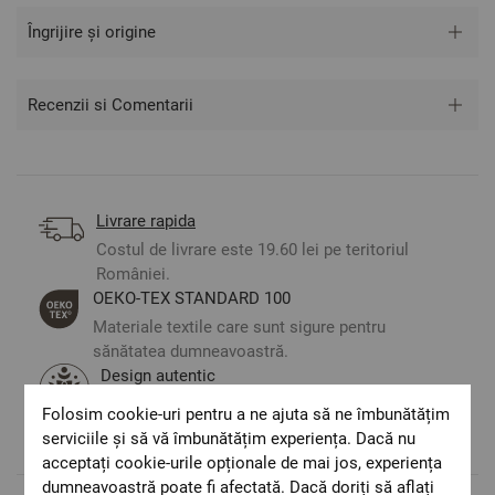
Îngrijire și origine
Recenzii si Comentarii
Livrare rapida
Costul de livrare este 19.60 lei pe teritoriul
României.
ОЕКО-ТЕX STANDARD 100
Materiale textile care sunt sigure pentru
sănătatea dumneavoastră.
Design autentic
Culori și imprimeuri pentru orice stil și
Folosim cookie-uri pentru a ne ajuta să ne îmbunătățim
preferință.
serviciile și să vă îmbunătățim experiența. Dacă nu
acceptați cookie-urile opționale de mai jos, experiența
dumneavoastră poate fi afectată. Dacă doriți să aflați