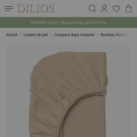
SUMMER SALE | Reduceri de până la 70%!
Skip to Content
Acasă
Lenjerii de pat
Cumpara dupa material
Bumbac Ranforce