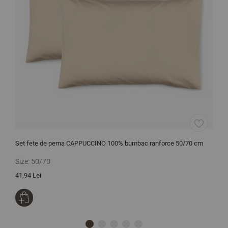
Set fete de perna CAPPUCCINO 100% bumbac ranforce 50/70 cm
P
Size:
50/70
S
41,94 Lei
4