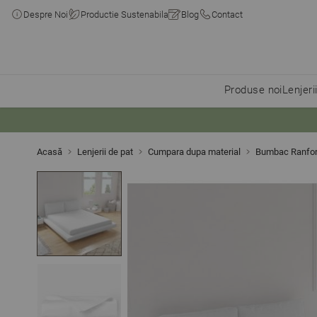
Despre Noi
Productie Sustenabila
Blog
Contact
Produse noi
Lenjeri
Skip to Content
Acasă
Lenjerii de pat
Cumpara dupa material
Bumbac Ranfo