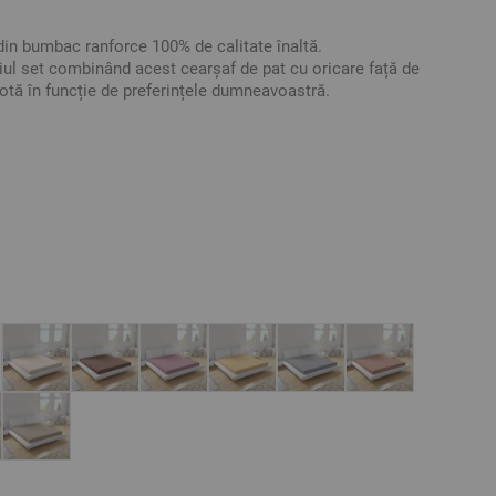
din bumbac ranforce 100% de calitate înaltă.
riul set combinând acest cearșaf de pat cu oricare față de
otă în funcție de preferințele dumneavoastră.
Ranforce
ative. Poate varia ușor culoarea sau tonalitatea.