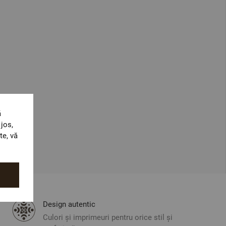
ă
jos,
te, vă
Design autentic
Culori și imprimeuri pentru orice stil și