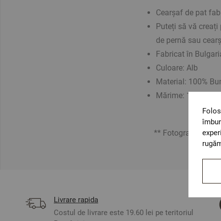
Cearșaf de pat fab
Puteți să vă creați
de pernă sau cearș
Fabricat în Bulgari
Culoare: Alb
Material:
100% Bu
Mărime: 150/260
Folos
îmbun
exper
** Fotografiile sunt o
rugăm
Livrare rapida
Costul de livrare este 19.60 lei pe teritoriul