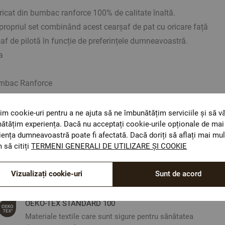
ricat din bumbac ranforce 100% de calitate înaltă.
 propriul set combinând acest cearșaf de pat cu oricare față
af de pilotă în funcție de preferințele dumneavoastră.
a
mbac Ranforce
 cm
im cookie-uri pentru a ne ajuta să ne îmbunătățim serviciile și să v
ătățim experiența. Dacă nu acceptați cookie-urile opționale de mai 
iența dumneavoastră poate fi afectată. Dacă doriți să aflați mai mul
rientative. Poate varia ușor culoarea sau tonalitatea.
 să citiți
TERMENI GENERALI DE UTILIZARE ȘI COOKIE
Vizualizați cookie-uri
Sunt de acord
ОЕКО-ТЕX STANDARD 100
Materiale textile care sunt sigure pentru sănătatea