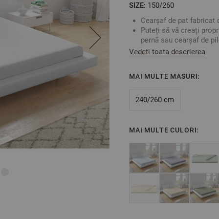
SIZE:
150/260
Cearșaf de pat fabricat 
Puteți să vă creați prop
pernă sau cearșaf de pil
Fabricat în Bulgaria
Vedeti toata descrierea
Culoare: Alb
Material:
100% Bumbac 
MAI MULTE MASURI:
Mărime: 150/260 cm
240/260 cm
** Fotografiile sunt orient
MAI MULTE CULORI: