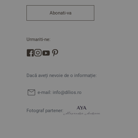
Abonati-va
Urmariti-ne:
Dacă aveți nevoie de o informație:
e-mail:
info@dilios.ro
Fotograf partener: