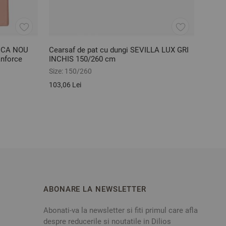
SICA NOU
Cearsaf de pat cu dungi SEVILLA LUX GRI
Perna
nforce
INCHIS 150/260 cm
cm
Size:
150/260
Size:
5
103,06 Lei
100,71
ABONARE LA NEWSLETTER
Abonati-va la newsletter si fiti primul care afla
despre reducerile si noutatile in Dilios