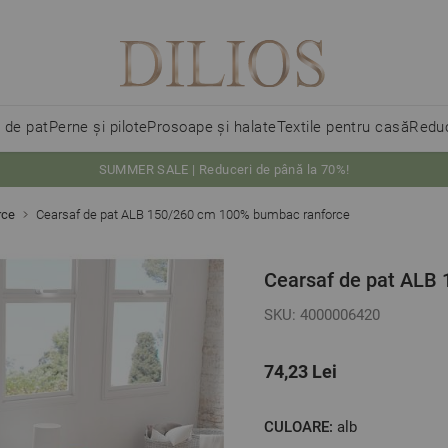
i de pat
Perne și pilote
Prosoape și halate
Textile pentru casă
Reduc
SUMMER SALE | Reduceri de până la 70%!
rce
Cearsaf de pat ALB 150/260 cm 100% bumbac ranforce
Cearsaf de pat ALB
SKU: 4000006420
74,23 Lei
CULOARE:
alb