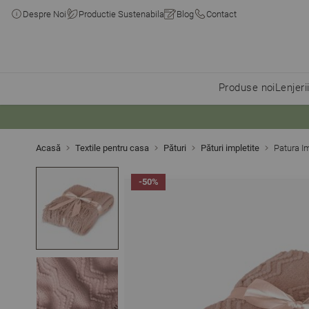
Despre Noi
Productie Sustenabila
Blog
Contact
Produse noi
Lenjeri
Skip to Content
Acasă
Textile pentru casa
Pături
Pături impletite
Patura I
-50%