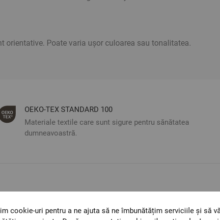
 orientative. Poate varia ușor culoarea sau tonalitatea.
ОЕКО-ТЕX STANDARD 100
Materiale textile care sunt sigure pentru sănătatea
dumneavoastră.
Optiuni de a combina
im cookie-uri pentru a ne ajuta să ne îmbunătățim serviciile și să v