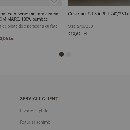
 pat de o persoana fara cearsaf
Cuvertura SIENA BEJ 240/260 
GOM MARO, 100% bumbac
 piese
 de pilota de o persoana cu fata
Size:
240/260
219,82 Lei
3,06 Lei
SERVICIU CLIENȚI
Livrare si plata
Retur si schimb