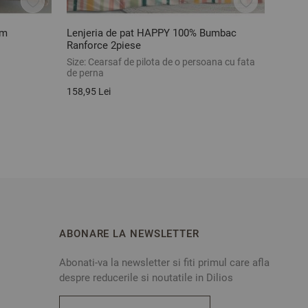
cm
Lenjeria de pat HAPPY 100% Bumbac
Lenje
Ranforce 2piese
ranfor
Size:
Cearsaf de pilota de o persoana cu fata
Size:
S
de perna
185,26
158,95 Lei
ABONARE LA NEWSLETTER
Abonati-va la newsletter si fiti primul care afla
despre reducerile si noutatile in Dilios