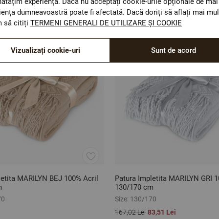
ătățim experiența. Dacă nu acceptați cookie-urile opționale de mai 
iența dumneavoastră poate fi afectată. Dacă doriți să aflați mai mul
 să citiți
TERMENI GENERALI DE UTILIZARE ȘI COOKIE
Vizualizați cookie-uri
Sunt de acord
letita MARILYN BEJ 100% Acril
Patura Impletita MARILYN GRI 1
m
130/170 cm
70
Size:
130/170
167,02 Lei
83,51 Lei