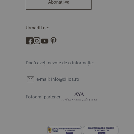
Abonati-va
Urmariti-ne:
Dacă aveți nevoie de o informație:
e-mail:
info@dilios.ro
Fotograf partener: