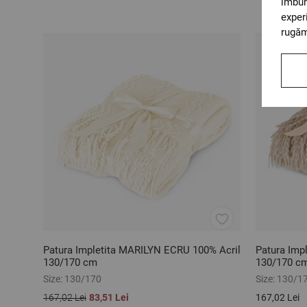
îmbun
exper
rugăm
Patura Impletita MARILYN ECRU 100% Acril
Patura Imp
130/170 cm
130/170 c
Size:
130/170
Size:
130/1
167,02 Lei
83,51 Lei
167,02 Lei