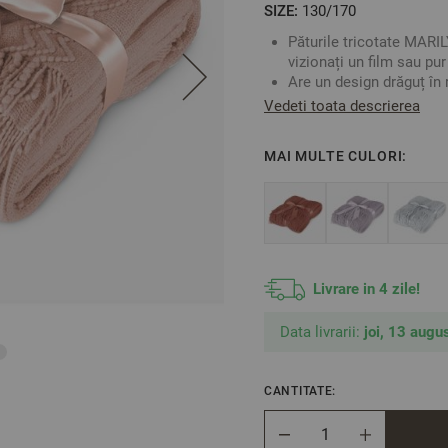
SIZE:
130/170
Păturile tricotate MARIL
vizionați un film sau pu
Are un design drăguț în r
Culoare: Roz
Vedeti toata descrierea
Material: 100% Acril
Mărime: 130/170 cm / m
MAI MULTE CULORI:
** Fotografiile sunt orien
Livrare in 4 zile!
Data livrarii:
joi, 13 augus
CANTITATE:
Cantitate