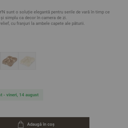
YN sunt o soluție elegantă pentru serile de vară în timp ce
r și simplu ca decor în camera de zi.
elief, cu franjuri la ambele capete ale păturii.
ărimea include lungimea franjurilor /
tative. Poate varia ușor culoarea sau tonalitatea.
t - vineri, 14 august
Adaugă în coș