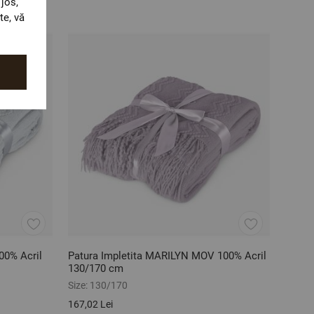
jos,
te, vă
00% Acril
Patura Impletita MARILYN MOV 100% Acril
130/170 cm
Size:
130/170
167,02 Lei