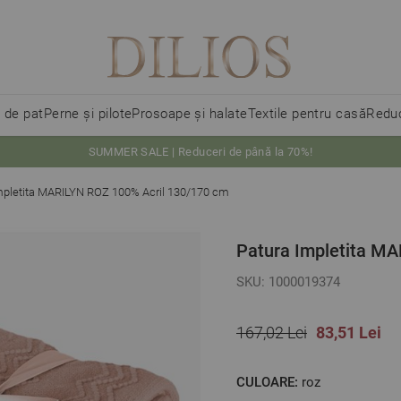
i de pat
Perne și pilote
Prosoape și halate
Textile pentru casă
Reduc
SUMMER SALE | Reduceri de până la 70%!
mpletita MARILYN ROZ 100% Acril 130/170 cm
Patura Impletita M
SKU: 1000019374
167,02 Lei
83,51 Lei
CULOARE:
roz