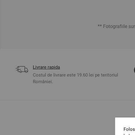
** Fotografiile sunt
Livrare rapida
Costul de livrare este 19.60 lei pe teritoriul
României.
Folos