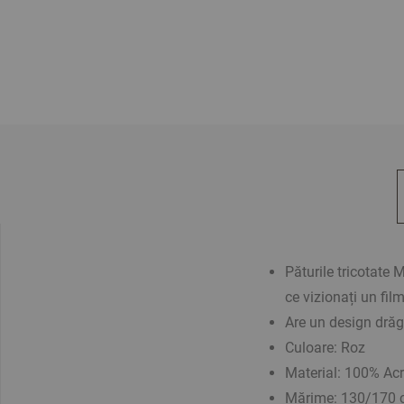
Păturile tricotate 
ce vizionați un fil
Are un design drăgu
Culoare: Roz
Material: 100% Acr
Mărime: 130/170 c