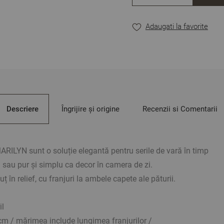
Adaugati la favorite
Descriere
Îngrijire și origine
Recenzii si Comentarii
MARILYN sunt o soluție elegantă pentru serile de vară în timp
m sau pur și simplu ca decor în camera de zi.
ț în relief, cu franjuri la ambele capete ale păturii.
il
m / mărimea include lungimea franjurilor /