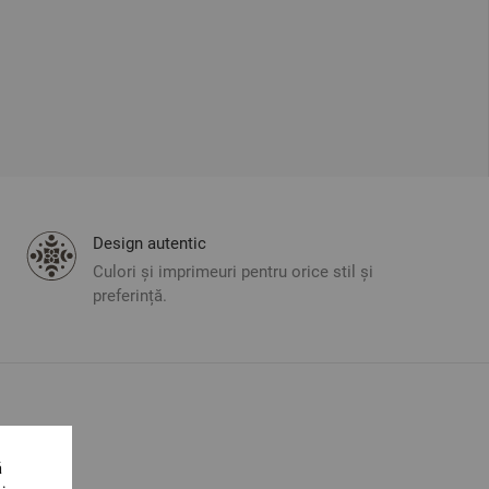
Design autentic
Culori și imprimeuri pentru orice stil și
preferință.
ă