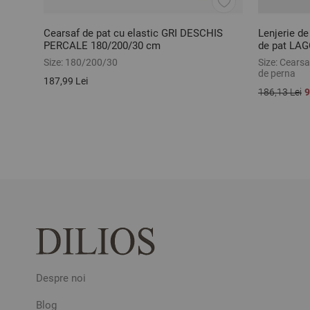
Cearsaf de pat cu elastic GRI DESCHIS
Lenjerie de
PERCALE 180/200/30 cm
de pat LA
ranforce, 2
Size:
180/200/30
Size:
Cearsaf
de perna
187,99 Lei
186,13 Lei
9
Despre noi
Blog