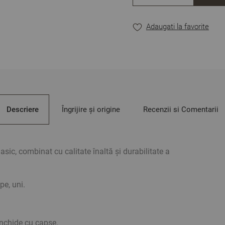
Dimensiuni – pentru pat 
Adaugati la favorite
Cearșaf de jos – 1 buc 
Husă de pilotă – 2 buc 
Față de pernă – 2 buc –
Imaginea este cu titlu il
Descriere
Îngrijire și origine
Recenzii si Comentarii
asic, combinat cu calitate înaltă și durabilitate a
pe, uni.
închide cu capse.