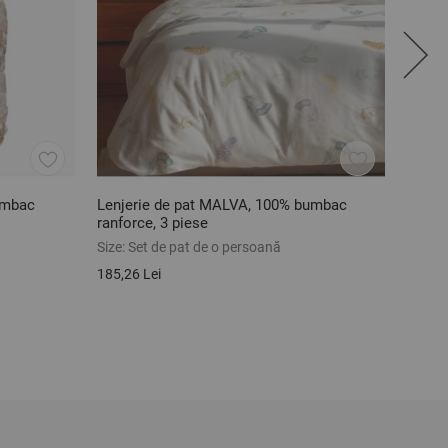
umbac
Lenjerie de pat MALVA, 100% bumbac
Lenje
ranforce, 3 piese
ranfor
Size:
Set de pat de o persoană
Size:
C
de per
185,26 Lei
158,95