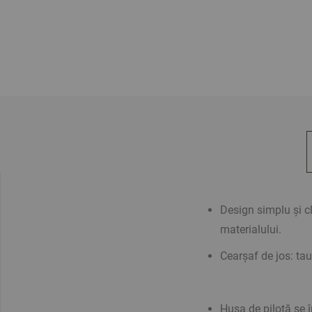
Design simplu și cl
materialului.
Cearșaf de jos: tau
Husa de pilotă se 