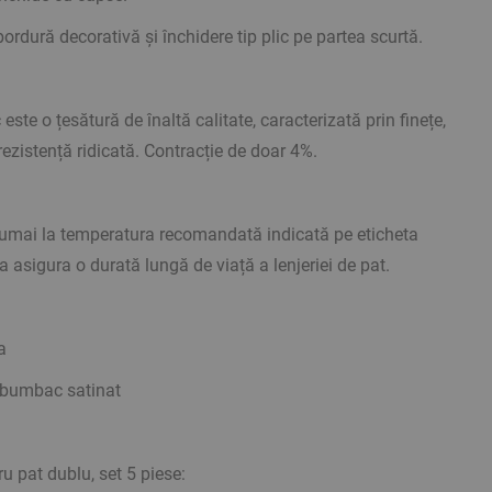
ordură decorativă și închidere tip plic pe partea scurtă.
ste o țesătură de înaltă calitate, caracterizată prin finețe,
 rezistență ridicată. Contracție de doar 4%.
 numai la temperatura recomandată indicată pe eticheta
a asigura o durată lungă de viață a lenjeriei de pat.
a
 bumbac satinat
u pat dublu, set 5 piese: