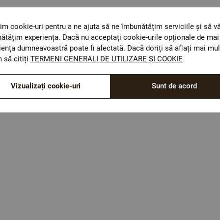
1 buc – 240 x 250 cm
2 buc – 150 x 215 cm
im cookie-uri pentru a ne ajuta să ne îmbunătățim serviciile și să v
ătățim experiența. Dacă nu acceptați cookie-urile opționale de mai 
 buc – 50 x 70 cm
iența dumneavoastră poate fi afectată. Dacă doriți să aflați mai mul
tlu ilustrativ și pot exista diferențe de nuanțe și culori.
 să citiți
TERMENI GENERALI DE UTILIZARE ȘI COOKIE
Vizualizați cookie-uri
Sunt de acord