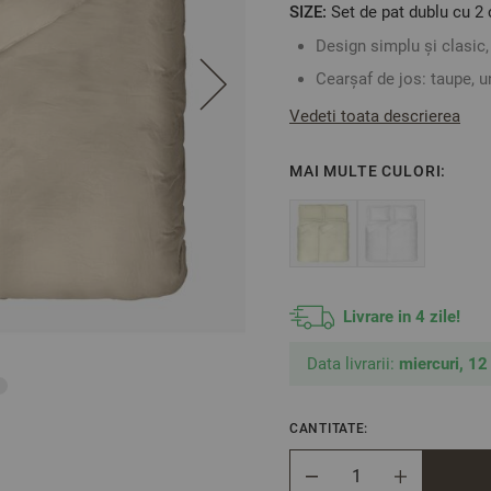
SIZE:
Set de pat dublu cu 2 
Design simplu și clasic, 
Cearșaf de jos: taupe, u
Vedeti toata descrierea
Husa de pilotă se închi
MAI MULTE CULORI:
Fața de pernă are bordur
Satinul de bumbac este o 
textură delicată și rezis
Livrare in 4 zile!
Spălați și călcați numa
produsului, pentru a asig
Data livrarii:
miercuri, 12
Fabricat în Bulgaria
CANTITATE:
Compoziție: 100% bumb
Cantitate