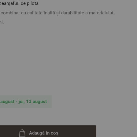
cearșafuri de pilotă
combinat cu calitate înaltă și durabilitate a materialului.
ni.
de cu capse.
ă decorativă și închidere tip plic pe partea scurtă.
țesătură de înaltă calitate, caracterizată prin finețe,
tență ridicată. Contracție de doar 4%.
i la temperatura recomandată indicată pe eticheta
ura o durată lungă de viață a lenjeriei de pat.
 august - joi, 13 august
ac satinat
Adaugă în coș