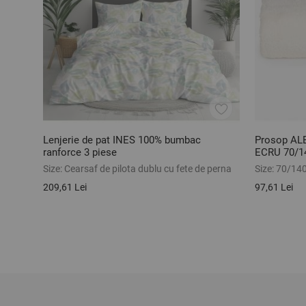
Lenjerie de pat INES 100% bumbac
Prosop AL
ranforce 3 piese
ECRU 70/
Size:
Cearsaf de pilota dublu cu fete de perna
Size:
70/14
209,61 Lei
97,61 Lei