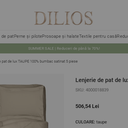
i de pat
Perne și pilote
Prosoape și halate
Textile pentru casă
Reduc
SUMMER SALE | Reduceri de până la 70%!
de pat de lux TAUPE 100% bumbac satinat 5 piese
Lenjerie de pat de 
SKU: 4000018839
506,54 Lei
CULOARE:
taupe