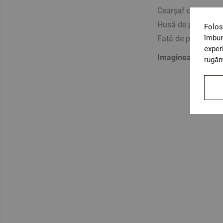
Cearșaf de jos – 
Husă de pilotă – 
Folos
îmbun
Față de pernă – 2
exper
Imaginea este cu ti
rugăm