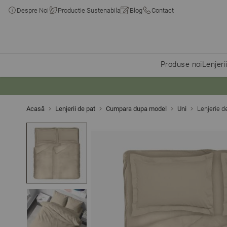
Despre Noi
Productie Sustenabila
Blog
Contact
Produse noi
Lenjeri
Skip to Content
Acasă
Lenjerii de pat
Cumpara dupa model
Uni
Lenjerie 