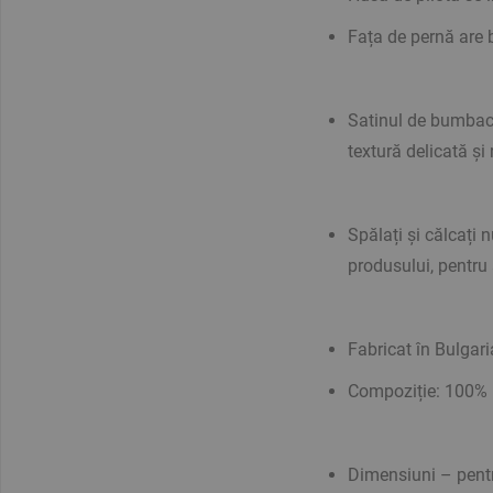
Fața de pernă are b
Satinul de bumbac e
textură delicată și
Spălați și călcați
produsului, pentru 
Fabricat în Bulgari
Compoziție: 100%
Dimensiuni – pentr