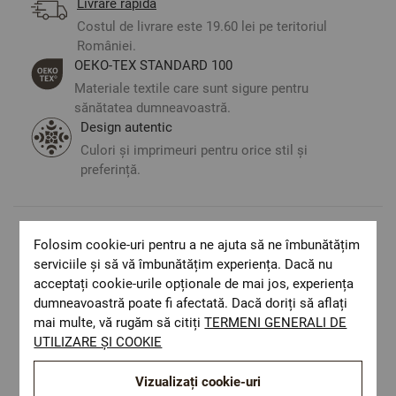
Livrare rapida
Costul de livrare este 19.60 lei pe teritoriul
României.
ОЕКО-ТЕX STANDARD 100
Materiale textile care sunt sigure pentru
sănătatea dumneavoastră.
Design autentic
Culori și imprimeuri pentru orice stil și
preferință.
Folosim cookie-uri pentru a ne ajuta să ne îmbunătățim
Optiuni de a combina
serviciile și să vă îmbunătățim experiența. Dacă nu
acceptați cookie-urile opționale de mai jos, experiența
dumneavoastră poate fi afectată. Dacă doriți să aflați
mai multe, vă rugăm să citiți
TERMENI GENERALI DE
UTILIZARE ȘI COOKIE
Vizualizați cookie-uri