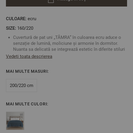
CULOARE:
ecru
SIZE:
160/220
Cuvertură de pat uni „TĂMRA” în culoarea ecru aduce o
senzație de lumină, moliciune și armonie în dormitor.
Nuanta sa delicată se integrează estetic în diferite stiluri
de interior și conferă un aspect finisat și ordonat
Vedeti toata descrierea
locuinței. Designul simplu îl transformă într-un accent
elegant, care combină confortul cu estetica pentru mai
MAI MULTE MASURI:
multă căldură și confort zi de zi.
Cuvertura este delicat quiltată, oferind un aspect elegant
200/220 cm
și finisat, în timp ce structura quiltată păstrează forma
corectă a cuverturii.
Fabricată din 100% poliester – materialul nu necesită
MAI MULTE CULORI:
îngrijire specială, se usucă rapid și este potrivit pentru
utilizarea zilnică.
Caracteristici:
Dimensiune: 160/220