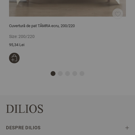
Cuvertură de pat TĂMRA ecru, 200/220
C
Size:
200/220
S
95,34 Lei
2
DESPRE DILIOS