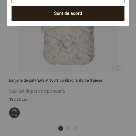
Sunt de acord
Lenjerie de pat PERSIA 100% bumbac ranforce 3 piese
L
Size:
Set de pat de o persoană
S
185,26 Lei
1