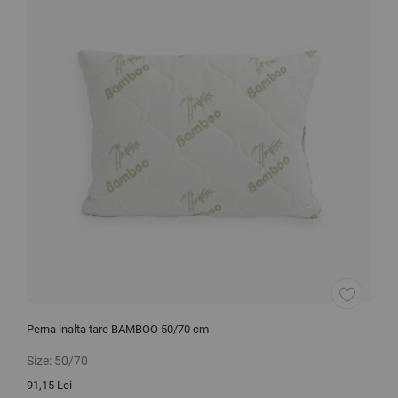
Perna inalta tare BAMBOO 50/70 cm
C
Size:
50/70
S
91,15 Lei
1