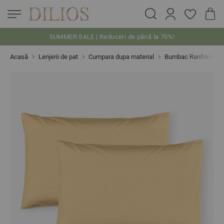
SUMMER SALE | Reduceri de până la 70%!
Skip to Content
Acasă
Lenjerii de pat
Cumpara dupa material
Bumbac Ranforce