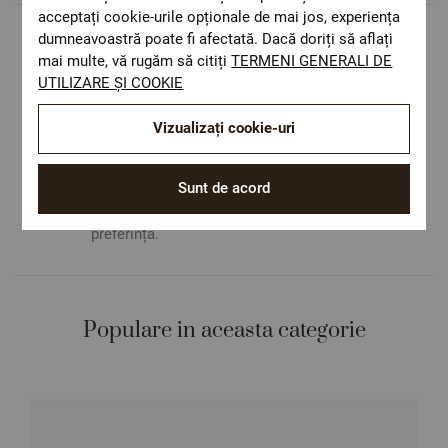
acceptați cookie-urile opționale de mai jos, experiența
dumneavoastră poate fi afectată. Dacă doriți să aflați
Livrare rapida
mai multe, vă rugăm să citiți
TERMENI GENERALI DE
Costul de livrare este 19.60 lei pe teritoriul
UTILIZARE ȘI COOKIE
României.
ОЕКО-ТЕX STANDARD 100
Vizualizați cookie-uri
Materiale textile care sunt sigure pentru
sănătatea dumneavoastră.
Design autentic
Sunt de acord
Culori și imprimeuri pentru orice stil și
preferință.
Populare in aceasta categorie