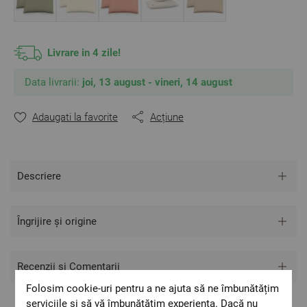
Livrare in 4 zile!
Data livrarii:
joi, 13 august - vineri, 14 august
Adaugati la favorite
Acțiune
Descriere
Îngrijire și origine
Recenzii si Comentarii
Folosim cookie-uri pentru a ne ajuta să ne îmbunătățim
serviciile și să vă îmbunătățim experiența. Dacă nu