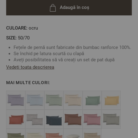
Adaugă în coș
CULOARE:
ocru
SIZE:
50/70
Fețele de pernă sunt fabricate din bumbac ranforce 100%.
Se închid pe latura scurtă cu clapă
Aveți posibilitatea să vă creați un set de pat după
propriile preferințe. Alegeți lenjeria de pat, cearșaful sau
Vedeti toata descrierea
fețele de pernă într-o singură culoare sau combinați
culorile după preferință.
MAI MULTE CULORI:
Fabricat în Bulgaria
Culoare:
Ocru
Material: 100% Bumbac Raforce
Mărime: 50/70 cm
** Fotografiile sunt orientative. Poate varia ușor culoarea
sau tonalitatea.