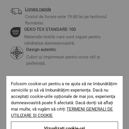
Livrare rapida
Costul de livrare este 19.60 lei pe teritoriul
României.
ОЕКО-ТЕX STANDARD 100
Materiale textile care sunt sigure pentru
sănătatea dumneavoastră.
Design autentic
Culori și imprimeuri pentru orice stil și
preferință.
Folosim cookie-uri pentru a ne ajuta să ne îmbunătățim
Optiuni de a combina
serviciile și să vă îmbunătățim experiența. Dacă nu
acceptați cookie-urile opționale de mai jos, experiența
dumneavoastră poate fi afectată. Dacă doriți să aflați
mai multe, vă rugăm să citiți
TERMENI GENERALI DE
UTILIZARE ȘI COOKIE
Vizualizați cookie-uri