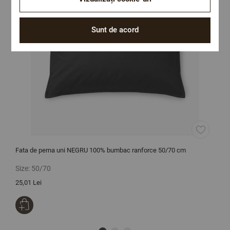
Sunt de acord
Fata de perna uni NEGRU 100% bumbac ranforce 50/70 cm
P
Size:
50/70
S
25,01 Lei
1