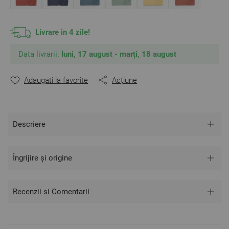
120/200/30 cm sau mai mică, înălțimea maximă a
saltelei fiind de 30 cm.
Livrare in 4 zile!
Compoziție: 100% bumbac Ranforce, contracție de până
la 4%
Data livrarii:
luni, 17 august - marți, 18 august
** Fotografiile sunt ilustrative și pot exista diferențe de
nuanțe și culori în funcție de setările dispozitivului
utilizat.
Adaugati la favorite
Acțiune
Descriere
Îngrijire și origine
Recenzii si Comentarii