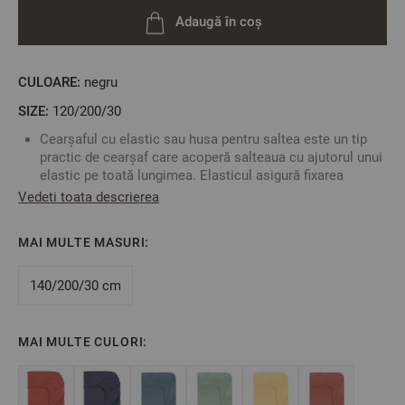
Adaugă în coș
CULOARE:
negru
SIZE:
120/200/30
Cearșaful cu elastic sau husa pentru saltea este un tip
practic de cearșaf care acoperă salteaua cu ajutorul unui
elastic pe toată lungimea. Elasticul asigură fixarea
cearșafului și împiedică alunecarea acestuia de pe
Vedeti toata descrierea
saltea.
Combinați-l cu lenjerie de pat fără cearșaf de jos și creați
MAI MULTE MASURI:
un set pe gustul dumneavoastră.
Pentru a determina dimensiunea cearșafului cu elastic,
140/200/30 cm
este necesar să cunoașteți dimensiunile exacte ale
saltelei: lungimea, lățimea și înălțimea.
MAI MULTE CULORI:
Culoare: Negru
Dimensiune: 120/200/30 cm
Această dimensiune este potrivită pentru o saltea de