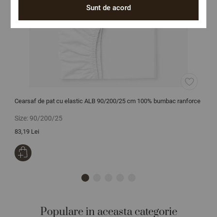
Sunt de acord
Cearsaf de pat cu elastic ALB 90/200/25 cm 100% bumbac ranforce
C
Size:
90/200/25
S
83,19 Lei
1
Populare in aceasta categorie