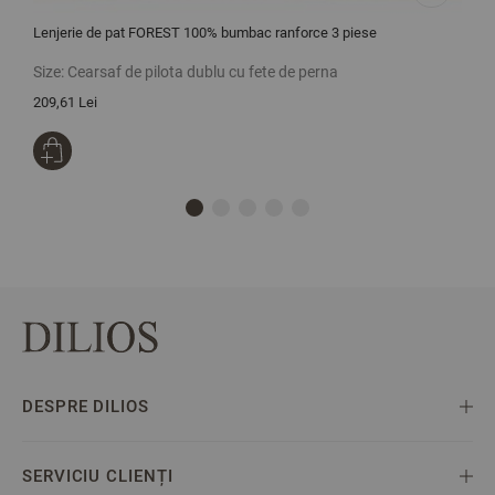
Lenjerie de pat FOREST 100% bumbac ranforce 3 piese
L
Size:
Cearsaf de pilota dublu cu fete de perna
S
209,61 Lei
2
DESPRE DILIOS
SERVICIU CLIENȚI