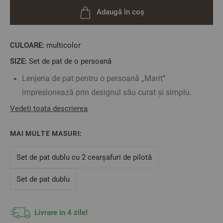
Adaugă în coș
CULOARE:
multicolor
SIZE:
Set de pat de o persoană
Lenjeria de pat pentru o persoană „Marit”
impresionează prin designul său curat și simplu.
Model floral delicat, cu flori albastre și galbene pe
Vedeti toata descrierea
fundal alb, realizat din 100% bumbac Ranforce. O
MAI MULTE MASURI:
combinație de culori care creează o atmosferă
armonioasă, plină de liniște și căldură.
Set de pat dublu cu 2 cearșafuri de pilotă
Caracteristici:
Set de pat dublu
Dimensiuni:
Cearșaf de pilotă: 150/215 – 1 bucată
Livrare in 4 zile!
Cearșaf de pat: Alb – 150/220 – 1 bucată