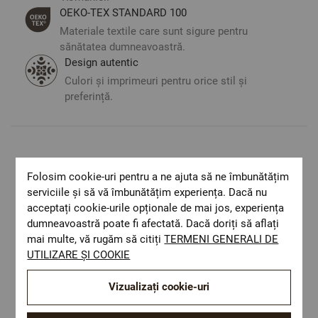
Lenjeria este potrivită pentru utilizare zilnică
ОЕКО-ТЕX STANDARD 100
Vopsire reactivă a țesăturii – protejează culorile
Materiale textile care sunt sigure pentru
sănătatea dumneavoastră.
pentru o perioadă mai îndelungată
Design autentic
OEKO-TEX STANDARD 100 – materiale textile
Culori și imprimeuri pentru orice stil și
preferință.
sigure pentru sănătatea dumneavoastră
Fabricat în Bulgaria.
Imaginile sunt cu titlu ilustrativ și pot exista diferențe
Optiuni de a combina
de nuanțe și culori în funcție de setările dispozitivului
Folosim cookie-uri pentru a ne ajuta să ne îmbunătățim
utilizat.
serviciile și să vă îmbunătățim experiența. Dacă nu
acceptați cookie-urile opționale de mai jos, experiența
dumneavoastră poate fi afectată. Dacă doriți să aflați
mai multe, vă rugăm să citiți
TERMENI GENERALI DE
UTILIZARE ȘI COOKIE
Vizualizați cookie-uri