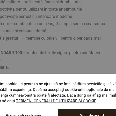
tă calitate – rezistență, finețe și durabilitate;
potrivită pentru utilizare în toate anotimpurile
potrivește perfect cu interioare moderne
ferior – combinați cu un cearșaf simplu sau cu cearșaf cu
nsiunea și culoarea dorită;
ă a țesăturii – menține culorile vii pentru o perioadă mai
ANDARD 100
– materiale textile sigure pentru sănătatea
ă
garia.
 titlu ilustrativ și pot exista diferențe în nuanțe și culori în
im cookie-uri pentru a ne ajuta să ne îmbunătățim serviciile și să v
dispozitivului utilizat.
ătățim experiența. Dacă nu acceptați cookie-urile opționale de mai 
iența dumneavoastră poate fi afectată. Dacă doriți să aflați mai mul
 să citiți
TERMENI GENERALI DE UTILIZARE ȘI COOKIE
Vizualizați cookie-uri
Sunt de acord