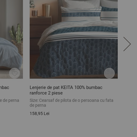
umbac
Lenjerie de pat KEITA 100% bumbac
Lenje
ranforce 2 piese
ranfor
te de perna
Size:
Cearsaf de pilota de o persoana cu fata
Size:
C
de perna
de per
158,95 Lei
158,95