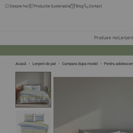
Despre Noi
Productie Sustenabila
Blog
Contact
Produse noi
Lenjeri
Skip to Content
Acasă
Lenjerii de pat
Cumpara dupa model
Pentru adolescen