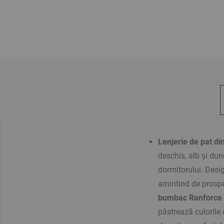
Lenjerie de pat d
deschis, alb și dung
dormitorului. Desig
amintind de prospeț
bumbac Ranforce
păstrează culorile 