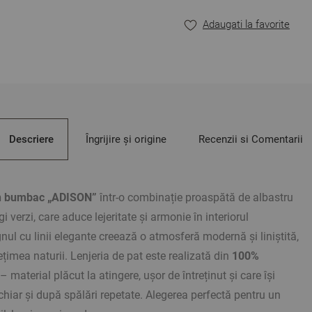
Avantaje:
Adaugati la favorite
Ranforce de înaltă cal
Lenjerie de pat potri
Design care se potri
Fără cearșaf inferio
elastic, în dimensiun
Vopsire reactivă a ț
OEKO-TEX STANDA
dumneavoastră
Descriere
Îngrijire și origine
Recenzii si Comentarii
Fabricat în Bulgaria.
Fotografiile sunt cu titlu
funcție de setările dispoz
in bumbac „ADISON”
într-o combinație proaspătă de albastru
i verzi, care aduce lejeritate și armonie în interiorul
nul cu linii elegante creează o atmosferă modernă și liniștită,
imea naturii. Lenjeria de pat este realizată din
100%
– material plăcut la atingere, ușor de întreținut și care își
chiar și după spălări repetate. Alegerea perfectă pentru un