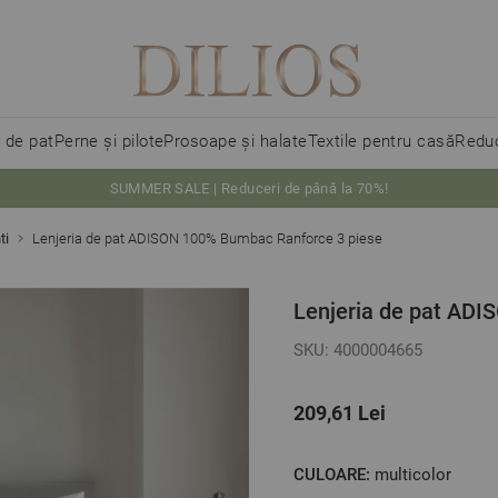
i de pat
Perne și pilote
Prosoape și halate
Textile pentru casă
Reduc
SUMMER SALE | Reduceri de până la 70%!
ti
Lenjeria de pat ADISON 100% Bumbac Ranforce 3 piese
Lenjeria de pat AD
SKU: 4000004665
209,61 Lei
CULOARE:
multicolor