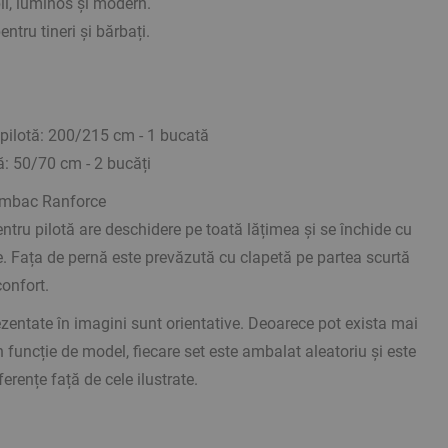
il, luminos și modern.
ntru tineri și bărbați.
 pilotă: 200/215 cm - 1 bucată
ă: 50/70 cm - 2 bucăți
mbac Ranforce
tru pilotă are deschidere pe toată lățimea și se închide cu
re. Fața de pernă este prevăzută cu clapetă pe partea scurtă
confort.
ezentate în imagini sunt orientative. Deoarece pot exista mai
 funcție de model, fiecare set este ambalat aleatoriu și este
ferențe față de cele ilustrate.