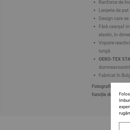
Ranforce de înal
Lenjerie de pat 
Design care se 
Fără cearșaf in
elastic, în dime
Vopsire reactiv
lungă
OEKO-TEX ST
dumneavoastr
Fabricat în Bul
Fotografiile sunt cu
Folos
funcție de setările 
îmbun
exper
rugăm