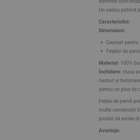
dormitor confortab
Un cadou potrivit pe
Caracteristici:
Dimensiuni:
Cearșaf pentru
Fețelor de pern
Material:
100% bu
Închidere:
Husa pen
nasturi și butonie
pentru un plus de 
Fețele de pernă pr
multe combinații în
posibil să existe di
Avantaje: