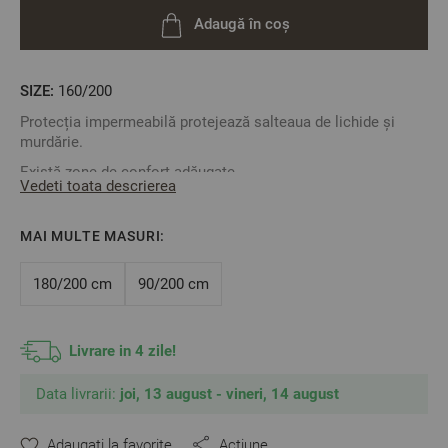
Adaugă în coș
SIZE:
160/200
Protecția impermeabilă protejează salteaua de lichide și
murdărie.
Există zone de confort adăugate.
Vedeti toata descrierea
Asigură igiena maximă.
Acoperă întreaga suprafață frontală a saltelei prin
MAI MULTE MASURI:
intermediul benzilor elastice la cele 4 colțuri.
Se poate spăla la mașina până la 40°C
180/200 cm
90/200 cm
Dimensiune: 160x200 cm
Compoziție:
Livrare in 4 zile!
Data livrarii:
joi, 13 august - vineri, 14 august
- Țesătura față: microfibră
- Umplutură: bumbac 100% PE antibacterian
Adaugati la favorite
Acțiune