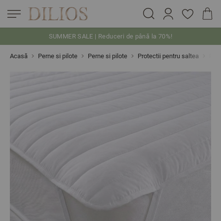
SUMMER SALE | Reduceri de până la 70%!
Skip to Content
Acasă
Perne si pilote
Perne si pilote
Protectii pentru saltea
Prot