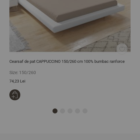
Cearsaf de pat CAPPUCCINO 150/260 cm 100% bumbac ranforce
P
Size:
150/260
S
74,23 Lei
2