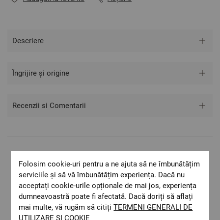
- Spate: material special impermeabil
**Fotografiile sunt orientative. Poate varia ușor culoarea sau
Descriere
tonalitatea.
Îngrijire și origine
Recenzii si Comentarii
Livrare rapida
Folosim cookie-uri pentru a ne ajuta să ne îmbunătățim
Costul de livrare este 19.60 lei pe teritoriul
serviciile și să vă îmbunătățim experiența. Dacă nu
României.
acceptați cookie-urile opționale de mai jos, experiența
ОЕКО-ТЕX STANDARD 100
dumneavoastră poate fi afectată. Dacă doriți să aflați
Materiale textile care sunt sigure pentru
mai multe, vă rugăm să citiți
TERMENI GENERALI DE
sănătatea dumneavoastră.
UTILIZARE ȘI COOKIE