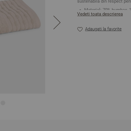
sustenabilă din respect pen
Material: 70% bumbac, 
Vedeti toata descrierea
2
Densitate: 480 gr/m
Culoare: Gri
Mărime:
50/80 cm
Adaugati la favorite
**Fotografiile sunt orientat