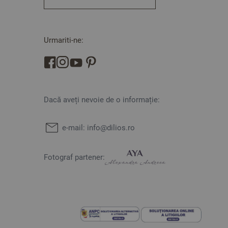
Urmariti-ne:
Dacă aveți nevoie de o informație:
e-mail:
info@dilios.ro
Fotograf partener: