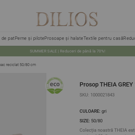
i de pat
Perne și pilote
Prosoape și halate
Textile pentru casă
Reduc
SUMMER SALE | Reduceri de până la 70%!
c reciclat 50/80 cm
Prosop THEIA GREY 
SKU: 1000021843
CULOARE:
gri
SIZE:
50/80
Colecția noastră THEIA est