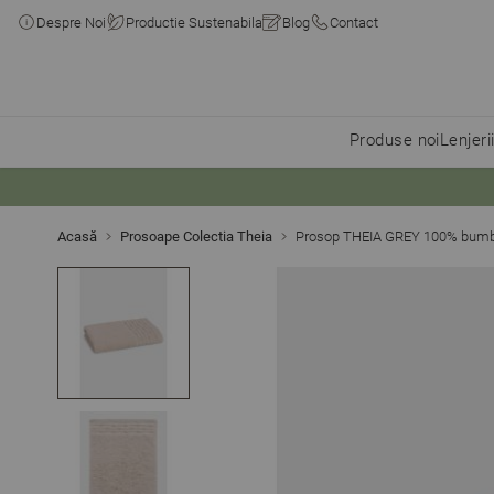
Despre Noi
Productie Sustenabila
Blog
Contact
Produse noi
Lenjeri
Skip to Content
Acasă
Prosoape Colectia Theia
Prosop THEIA GREY 100% bumba