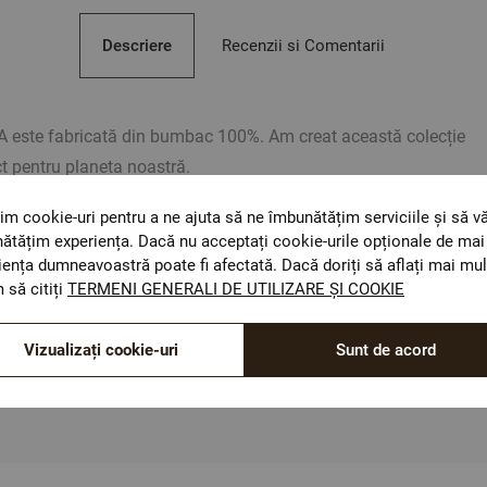
Descriere
Recenzii si Comentarii
A este fabricată din bumbac 100%. Am creat această colecție
t pentru planeta noastră.
bac, 30% bumbac reciclat
im cookie-uri pentru a ne ajuta să ne îmbunătățim serviciile și să v
2
/m
ătățim experiența. Dacă nu acceptați cookie-urile opționale de mai 
iența dumneavoastră poate fi afectată. Dacă doriți să aflați mai mul
 să citiți
TERMENI GENERALI DE UTILIZARE ȘI COOKIE
Vizualizați cookie-uri
Sunt de acord
ientative. Poate varia ușor culoarea sau tonalitatea.