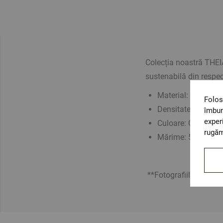
Colecția noastră THEI
sustenabilă din respec
Material: 70% bum
Folos
Densitate: 480 gr
îmbun
exper
Culoare: Gri
rugăm
Mărime:
50/80 cm
**Fotografiile sunt or