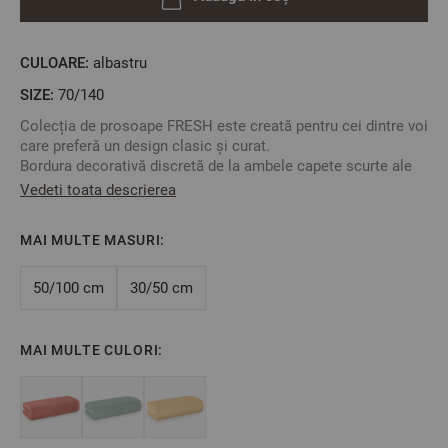
CULOARE:
albastru
SIZE:
70/140
Colecția de prosoape FRESH este creată pentru cei dintre voi
care preferă un design clasic și curat.
Bordura decorativă discretă de la ambele capete scurte ale
prosopului vă oferă o suprafață și o eficiență maxime în
Vedeti toata descrierea
utilizare.
Designul prosopului permite o utilizare largă în casă și în aer
MAI MULTE MASURI:
liber - activități sportive, spa, pentru oaspeți, pentru camping
sau picnicuri, chiar și ca decor sau accesoriu suplimentar.
Îl puteți combina cu alte dimensiuni de prosoape sau halate
50/100 cm
30/50 cm
de baie din colecția „FRESH” pentru o estetică mai plăcută.
MAI MULTE CULORI:
Material: 100% bumbac
Impletitura: Fir simplu
Densitate: 500 g/m2
Dimensiune: 70/140 cm
Culoare: Albastru