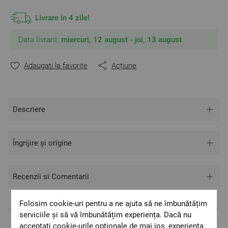
Livrare in 4 zile!
** Fotografiile sunt orientative. Poate varia ușor culoarea sau
tonalitatea.
Data livrarii:
miercuri, 12 august - joi, 13 august
Adaugati la favorite
Acțiune
Descriere
Îngrijire și origine
Recenzii si Comentarii
Folosim cookie-uri pentru a ne ajuta să ne îmbunătățim
serviciile și să vă îmbunătățim experiența. Dacă nu
acceptați cookie-urile opționale de mai jos, experiența