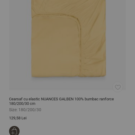
Cearsaf cu elastic NUANCES GALBEN 100% bumbac ranforce
C
180/200/30 cm
Size:
180/200/30
S
129,58 Lei
1