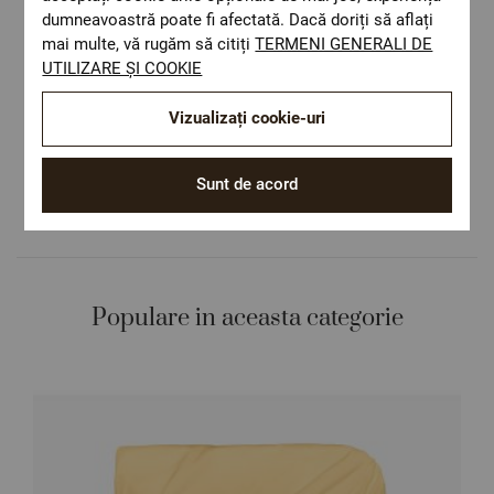
Livrare rapida
dumneavoastră poate fi afectată. Dacă doriți să aflați
Costul de livrare este 19.60 lei pe teritoriul
mai multe, vă rugăm să citiți
TERMENI GENERALI DE
României.
UTILIZARE ȘI COOKIE
ОЕКО-ТЕX STANDARD 100
Materiale textile care sunt sigure pentru
Vizualizați cookie-uri
sănătatea dumneavoastră.
Design autentic
Sunt de acord
Culori și imprimeuri pentru orice stil și
preferință.
Populare in aceasta categorie