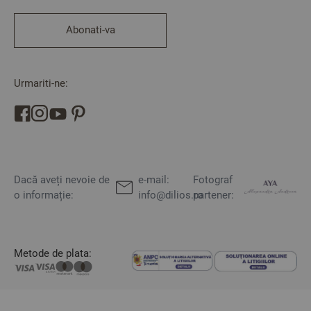
Abonati-va
Urmariti-ne:
Dacă aveți nevoie de
e-mail:
Fotograf
o informație:
info@dilios.ro
partener:
Metode de plata: